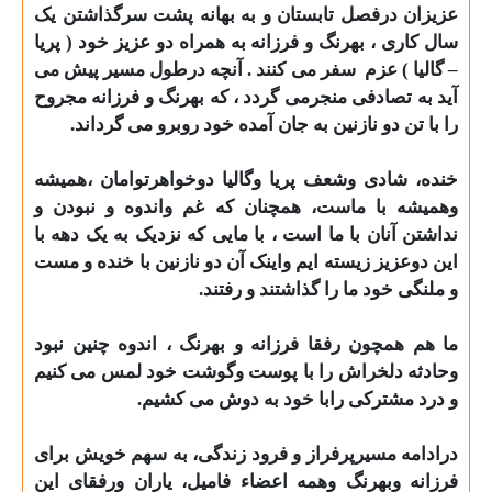
عزیزان درفصل تابستان و به بهانه پشت سرگذاشتن یک
سال کاری ، بهرنگ و فرزانه به همراه دو عزیز خود ( پریا
– گالیا ) عزم
سفر
می کنند . آنچه درطول مسیر
پیش می
آید به تصادفی منجرمی گردد ، که بهرنگ و فرزانه مجروح
را با تن دو نازنین به جان آمده خود روبرو می گرداند
.
خنده،
شادی وشعف پریا وگالیا دوخواهرتوامان ،همیشه
وهمیشه با ماست، همچنان که غم واندوه و نبودن و
نداشتن آنان با ما است ، با مایی که
نزدیک به
یک دهه با
این دوعزیز
زیسته ایم واینک آن دو نازنین با خنده و مست
و ملنگی خود ما را گذاشتند و رفتند
.
ما
هم همچون رفقا فرزانه و بهرنگ
، اندوه چنین نبود
وحادثه دلخراش را با پوست وگوشت خود لمس می کنیم
و
درد مشترکی رابا خود به دوش می کشیم
.
درادامه مسیرپرفراز
و
فرود زندگی،
به سهم خویش برای
فرزانه وبهرنگ وهمه اعضاء فامیل، یاران ورفقای این