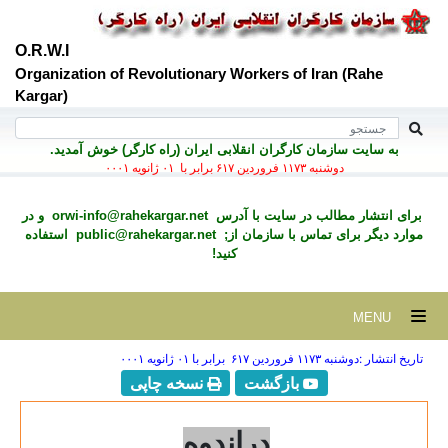
O.R.W.I
Organization of Revolutionary Workers of Iran (Rahe
Kargar)
به سايت سازمان کارگران انقلابی ايران (راه کارگر) خوش آمديد.
دوشنبه ۱۱۷۳ فروردين ۶۱۷ برابر با ۰۱ ژانويه ۰۰۰۱
برای انتشار مطالب در سايت با آدرس
orwi-info@rahekargar.net
و در
موارد ديگر برای تماس با سازمان از;
public@rahekargar.net
استفاده
کنید!
MENU
تاریخ انتشار :دوشنبه ۱۱۷۳ فروردين ۶۱۷ برابر با ۰۱ ژانويه ۰۰۰۱
بازگشت
نسخه چاپی
دراندوه