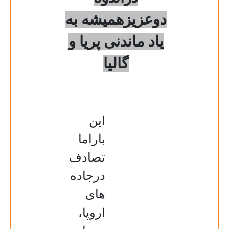
دوعزیزهمیشه به
یاد ماندنی پریا و
گالیا
این
باراما
تصادف
درجاده
های
اروپا،