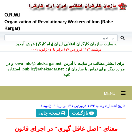
O.R.W.I
Organization of Revolutionary Workers of Iran (Rahe
Kargar)
به سايت سازمان کارگران انقلابی ايران (راه کارگر) خوش آمديد.
دوشنبه ۱۱۷۳ فروردين ۶۱۷ برابر با ۰۱ ژانويه ۰۰۰۱
برای انتشار مطالب در سايت با آدرس
orwi-info@rahekargar.net
و در
موارد ديگر برای تماس با سازمان از;
public@rahekargar.net
استفاده
کنید!
MENU
تاریخ انتشار :دوشنبه ۱۱۷۳ فروردين ۶۱۷ برابر با ۰۱ ژانويه ۰۰۰۱
بازگشت
نسخه چاپی
معنای "اصل غافل گیری" در اجرای قانون