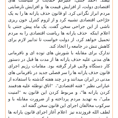
بیفتد. احمد جنتی، علیرغم حمایت از سیاست
های
اقتصادی دولت، از افزایش قیمت
ها
و افزایش نارضایتی
مردم ابراز نگرانی کرد. او قانون حذف یارانه
ها را به یک
جرّاحی اقتصادی تشبیه کرد و از لزوم کنترل خون ریزی
ناشی از این جراحی سخن گفت. یک ماه پیش جنتی با
اعلام اینکه
حذف یارانه
ها ریاضت اقتصادی را به مردم
تحمیل خواهد کرد، از دولت خواست تا تدابیر لازم برای
کاهش تنش در جامعه را اتخاذ کند
.
تدارک برای مقابله با شورش
های توده ای و نافرمانی
های مدنی علیه حذف یارانه
ها از مدت
ها قبل در دستور
کار دستگاه ولایی قرار گرفته بود. مقامات رژیم اجرای
قانون حذف یارانه
ها را سر فصلی جدید در نافرمانی
های
مدنی در ایران میدانند و در چند هفته گذشته با استفاده از
عباراتی نظیر " فتنه اقتصادی"،
"اتاق توطئه علیه هدفمند
کردن یارانه ها"، و مربوط کردن این قانون به "امنیت
ملی"، به تهدید مردم پرداخته و از ضرورت مقابله با و
سرکوب مخالفان اجرای این قانون سخن گفته اند
.
لطف الله فروزنده نیز
اعلام آغاز اجرای قانون یارانه
ها