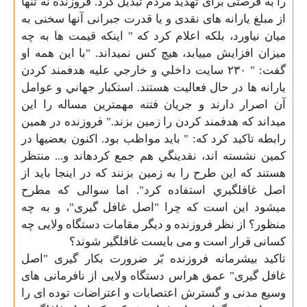
را به فرصتی برای تهدید مردم تبدیل کرد. فروزنده نه تنها
از مبلغ یارانه
های نقدی و یا قدرت جبرانی آنها سخنی به
میان نیاورد، بلکه اعلام کرد که " اينكه قيمت
ها به چه
ميزان افزايش مييابد، هيچ كس نميداند. "با این
همه او
گفت: " ۲۳۰ سايت داخلي و خارجي عليه هدفمند كردن
يارانه
ها در حال فعاليت هستند. استكبار جهاني و عوامل
آن اصرار دارند و جريان فتنه مهمترين مساله را اين
ميداند كه هدفمند كردن را زمين بزند." فروزنده در همین
رابطه تاکید کرد که: " بايد مواظب بود. اكنون بعضيها در
كمين نشسته
اند، نقدينگي هم جمع كردهاند و... منتظر
هستند كه اين طرح را به زمين بزنند كه در اينجا بايد از
اصل غافلگيري استفاده كرد". اما سوالی که مطرح
میشود این است که چرا "اصل غافل گیری"، و به چه
منظور؟ از نظر فروزنده و دیگر مقامات دستگاه ولایی چه
کسانی قرار است و می
بایست غافلگیر شوند؟
تاکید بیشرمانه فروزنده بّر ضرورت بکار گیری "اصل
غافل گیری" عمق هراس دستگاه ولایی از نافرمانی
های
وسیع مدنی و گسترش اعتصابات و اعتراضات توده ای را