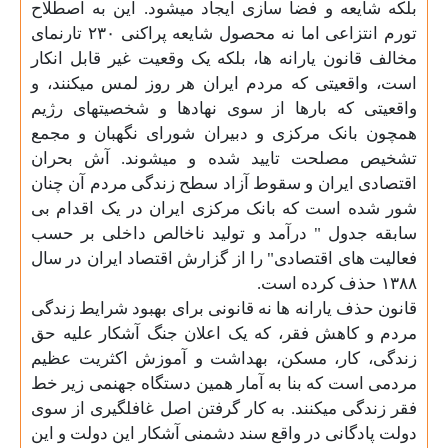
بلکه شایعه و فضا سازی ایجاد میشود. این به اصطلاح
تورم انتزاعی اما نه محصول شایعه پراکنی ۲۳۰ تارنمای
مخالف قانون یارانه ها، بلکه یک وقعیت غیر قابل انکار
است، واقعیتی که مردم ایران هر روز لمس میکنند، و
واقعیتی که بارها از سوی نهادها و شخصیتهای رژیم
همچون بانک مرکزی و دبیران شورای نگهبان و مجمع
تشخیص مصلحت تایید شده و میشوند. آش بحران
اقتصادی ایران و سقوط آزاد سطح زندگی مردم آن
چنان
شور شده است که بانک مرکزی ایران در یک اقدام بی
سابقه جدول " درآمد و تولید ناخالص داخلی بر حسب
فعالیت های اقتصادی" را از گزارش اقتصاد ایران در سال
۱۳۸۸ حذف کرده است
.
قانون حذف یارانه
ها نه قانونی برای بهبود شرایط زندگی
مردم و کاهش فقر، که یک اعلان جنگ آشکار علیه حق
زندگی، کار، مسکن، بهداشت و آموزش اکثریت عظیم
مردمی است که بنا به آمار همین دستگاه جهنمی زیر خط
فقر زندگی میکنند.
به کار گرفتن اصل غافلگیری از سوی
دولت پادگانی در واقع سند دشمنی آشکار این دولت و این