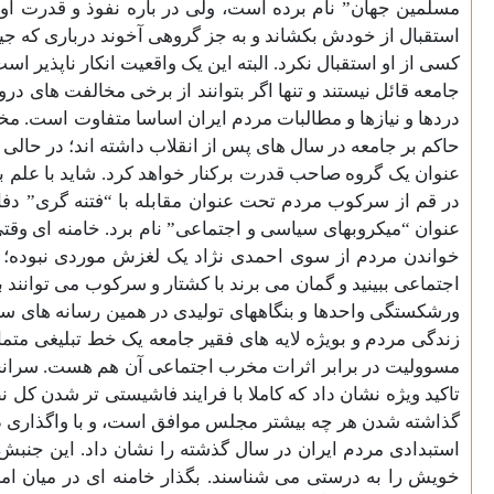
مسلمین جهان” نام برده است، ولی در باره نفوذ و قدرت او 
استقبال از خودش بکشاند و به جز گروهی آخوند درباری که جی
کسی از او استقبال نکرد. البته این یک واقعیت انکار ناپذیر 
جامعه قائل نیستند و تنها اگر بتوانند از برخی مخالفت های در
دردها و نیازها و مطالبات مردم ایران اساسا متفاوت است. مخا
حاکم بر جامعه در سال های پس از انقلاب داشته اند؛ در حال
عنوان یک گروه صاحب قدرت برکنار خواهد کرد. شاید با علم ب
در قم از سرکوب مردم تحت عنوان مقابله با “فتنه گری” دفا
عنوان “ميکروبهای سياسی و اجتماعی” نام برد. خامنه ای وق
خواندن مردم از سوی احمدی نژاد یک لغزش موردی نبوده؛ ب
اجتماعی ببینید و گمان می برند با کشتار و سرکوب می توانند 
ورشکستگی واحدها و بنگاههای تولیدی در همین رسانه های سانسو
زندگی مردم و بویژه لایه های فقیر جامعه یک خط تبلیغی مت
مسوولیت در برابر اثرات مخرب اجتماعی آن هم هست. سرانجام 
تاکید ویژه نشان داد که کاملا با فرایند فاشیستی تر شدن کل
گذاشته شدن هر چه بیشتر مجلس موافق است، و با واگذاری دا
استبدادی مردم ایران در سال گذشته را نشان داد. این جنب
خویش را به درستی می شناسند. بگذار خامنه ای در میان امن