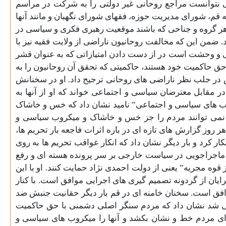
تی نتوانست مراجع روحانی غیر دولتی را به شرکت در مراسم
قم، شورای مديريت حوزه، فقهای شورای نگهبان و مانند آنها
از هر گروه و جناحی که باشند موقعیت رهبری فکری و سیاسی در
د. ضمن این که مخالفت روحانیون ناراضی از ولایت فقیه نیز با
رانی و وحشت است در از دست دادن امتیازاتی که به عنوان قشر
حق حاکمیت خود هستند، حاکمیتی که تحقق آن روحانیون را به
ش در جلب نظر ناراضی های روحانی ترجیح داد. او در سخنانش
 مقابل معترضان سياسی و اجتماعی خواند که او از آنها به
روب های سیاسی و اجتماعی” نامید نشان داد که خس و خاشاک
ه نمی توانند مردم را جز خس و خاشاک و میکروب سیاسی و
 روز گزارش های تازه ای در باره اثرات فاجعه بار تحریم ها،
ر کرد و بار دیگر نشان داد که انکار عواقب تحریم ها به روی
ز ماجراجویی در سیاست خارجی بر سر پرونده هسته ای و رفع
ه مجریه” یعنی از دولت احمدی نژاد حمایت کنند. او با این
ایان از گردونه تصمیم گیری های اجرایی موافق است. با کنار
افق است. سخنان خامنه ای در قم بار دیگر حقانیت جنبش ضد
ونی شد نشان داد که مردم سنگر اصلی دشمنی با حق حاکمیت
برای مردم خط و نشان بکشد و آنها را میکروب های سیاسی و