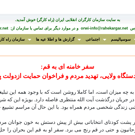
به سايت سازمان کارگران انقلابی ايران (راه کارگر) خوش آمديد.
درس
orwi-info@rahekargar.net
و در موارد ديگر برای تماس با سازمان از;
.net
سوسیالیسم
اجتماعی
گزارش ها و اطلا عیه ها
سازمان راه کار
سفر خامنه ای به قم:
دستگاه ولایی، تهدید مردم و فراخوان حمایت ازدولت پ
ه میزان است، اما کاملا روشن است که با وجود همه این تبلیغات 
 جریان درگذشت آیت الله منتظری فاصله دارد. بویژه این که 
زندگی شخصی مردم همراه بود. با این حال آن مراسم تشییع جنا
ن در پشت کودتای انتخاباتی بیش از پیش دستش به خون جوانان م
یون و حتی در قم رنج می برد. سفر او به قم این بحران را حل ن