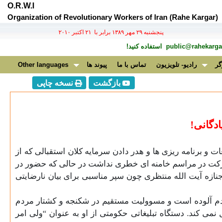
O.R.W.I
Organization of Revolutionary Workers of Iran (Rahe Kargar)
پنجشنبه ۲۹ مهر ۱۳۸۹ برابر با ۲۱ اکتبر ۲۰۱۰
public@rahekargar
استفاده کنید!
گر
رادیو- تلویزیون
تماس با ما
پیوند ها
Other languages
بازگشت
نسخه چاپی
ادگانی!
و برنامه ریزی ها و هدر دادن سرمایه کلان استقبالی که از
شرکت در مراسم خامنه ای خطری نداشت در حالی که حضور در
زه آیت الله منتظری چون سپر مناسبی برای بیان نارضایتی
ردم آلوده است و مسوولیت مستقیم در شکنجه و کشتار مردم
می کند. دستگاه تبلیغاتی حکومتی از او به عنوان “ولی امر