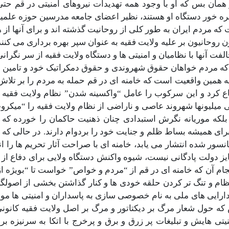
همان بس که او با وجود همه تهدیدات نیروهای امنیتی در قم ح
ره خور دستگاه او هستند، نظیر اعضای جامعه مدرسين حوزه علميه 
است که مردم ایران به طور کلی از روحانیت گذشته اند و برای آنها 
ون روحانیون بر علیه ولایت فقیه به عنوان سپر بهره برداری می کنن
لفت آنها با نظامیان و امنیتی ها و دستگاه ولایت فقیه از سر نگ
ی که مردم خواهان حقوق شهروندی و حقوق دمکراتیک خود و تامین 
ه همین واقعیت است که خامنه ای در قم حمله به مردم را بر تلا
ع کرد و این سرکوب را عامل “واکسینه شدن” نظام ولایت فقیه در
تی میلیونها شهروند عاصی و ناراضی از نظام ولایت فقیه را “میک
لکه موریانه نگرش استبدادی چنان ذهنیت حاکمان را خورده ک
برای همیشه بساط ظلم و جنایت خود را بردوام دارند. در حالی که هر
ر شده انتشار می یابد، خامنه ای با صراحت آثار تحریم ها را انکا
مایز دولت پادگانی نیست، شیوه واکنش دستگاه ولایی برای دفاع ا
آن که خامنه ای در قم از “مردم و خواص” خواست تا “بویژه از قو
 نظام و تنگ تر کردن حلقه خودی ها و کنار گذاشتن بخشی از اصولگر
رایی های ملی به نام خصوصی سازی به پاسداران و امنیتی ها مو
ش که حول شعار مرگ بر دیکتاتور و مرگ بر اصل ولایت فقیه کان
یتی هایش و تبلیغات پر زرق و برق و پرخرج با اتکا به سرنیزه 