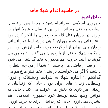
در حاشیه اعدام شهلا جاهد
صادق افروز
جمهوری اسلامی ، سرانجام شهلا جاهد را پس از
۸
سال
اسارت به قتل رساند . در این
۸
سال ، شهلا اتهامات
وارده در جریان قتل لاله سحرخیران را انکار کرده بود
.اعترافاتی هم که ماموران آگاهی در شرایط غیر انسانی
زندان های ایران از او گرفته بودند فاقد ارزش بود . در
دادگاه ، شهلا به نقل از بازجویان می گفت : " به من می
گویند در اینجا خروس هم مجبور به تخم گذاشتن می شود
. " و بعد از قاضی می پرسید : " شما از من چه انتظاری
داشتید ؟ اگر می خواستند برایشان تخم شتر مرغ هم می
گذاشتم ." اشاره شهلا به شرایط وحشتناک و قرون
وسطایی زندان های ایران بود . جایی که زندانبان با
زندانی هر کاری که دلش می خواهد می کند ، جایی که
قوانین وضع شده توسط خود جمهوری اسلامی
هم
پشیزی نمی ارزد.
جایی که زندانبان
برای به حرف آوردن
متهم
و وادار کردن او به اعتراف به هر وسیله ای دست