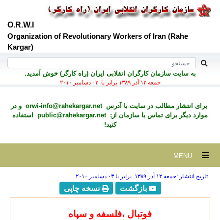
O.R.W.I
Organization of Revolutionary Workers of Iran (Rahe
Kargar)
به سايت سازمان کارگران انقلابی ايران (راه کارگر) خوش آمديد.
جمعه ۱۲ آذر ۱۳۸۹ برابر با ۰۳ دسامبر ۲۰۱۰
برای انتشار مطالب در سايت با آدرس
orwi-info@rahekargar.net
و در
موارد ديگر برای تماس با سازمان از;
public@rahekargar.net
استفاده
کنید!
MENU
تاریخ انتشار :جمعه ۱۲ آذر ۱۳۸۹ برابر با ۰۳ دسامبر ۲۰۱۰
بازگشت
نسخه چاپی
فوتبال ،فلسفه و سپاه