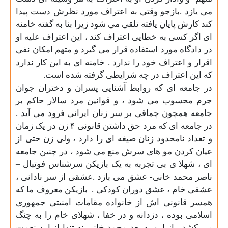
می یازد .بازجو وقتی به اعتراف مورد نظرش دست پیدا
کند کارش پایان یافته تلقی می شود زیرا بنا به گفته خامنه
ای اگر کسی به خطایی اعتراف کند ، این اعتراف علیه او
در دادگاه مورد استفاده قرار می گیرد و متهم امکان نفی
اقرار و اعتراف خود را ندارد . خامنه ای به این کار ندارد
که این اعتراف در چه شرایطی گرفته شده است
.
در جامعه ای که روابط آشنایی پسران و دختران جوان
جرم محسوب می شود ، و قوانین مرد سالار حاکم بر
جامعه همچون چماقی بر سر زنان ایرانی فرود می آید .
در جامعه ای که مرد حق داشتن قانونی
۴
زن در یک زمان
و تعداد نامحدود زنان صیغه ای را دارد ، ولی زن حتی از
عیان کردن مو های سرش منع می شود ، در چنین جامعه
ای ، شهلا ی بی تجربه به یک بازیکن سرشناس فوتبال –
ناصر محمد خانی- عشق می بازد .عشقی از سر نادانی ،
عشقی خام ، عشق دوران کودکی .
بازیکن معروف ما که
همسر قانونی اش از خانواده مقامات امنیتی جمهوری
اسلامی بوده ، دزدانه و در خفا ، شهلای خام را به چنگ
می کشد . از این به بعد محمد خانی نه تنها از این نعمت