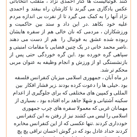
کنند .فوتبالیست ها کنار احمدی نژاد ، متقلب انتخاباتی
عکس یادگاری می گیرند تا کارشان راه بیفتد و احمدی
نژاد آنها را به کمک می گیرد تا از نفرت بی اندازه مردم
علیه خود بکاهد .در این داد و ستد بین حاکمیت و
ورزشکاران ، مردمی که نان خالی هم از سفره هایشان
ربوده شده عشق به فوتبال را
هم از دست می دهند
.ناصر محمد خانی در یک چنین فضایی با مقامات امنیتی و
سپاهی گره خورده بود .این گره خوردگی حتی پس از
بازنشستگی او از ورزش و انجام وظیفه به عنوان مربی
محکم تر شد
.
در ماه آبان ، جمهوری اسلامی میزبان کنفرانس فلسفه
بود .خیلی ها را دعوت کرده بودند .زیر فشار افکار
بین
المللی و کمپین های مختلفی که برای جلوگیری از اعدام
سکینه آشتیانی و شهلا جاهد براه افتاده بود ، بسیاری از
مهمانان غربی که معمولا سفره های چرب جمهوری
اسلامی را لیس می کشند نیز از رفتن به این کنفرانس
خودداری کردند .تنها عکسی که از این کنفرانس مخابره
کردند حداد عادل بود که در گوش احسان نراقی پچ پچ