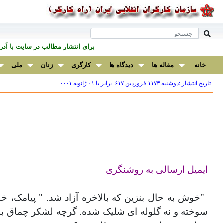
برای انتشار مطالب در سايت با آ
خانه
مقاله ها
دیدگاه ها
کارگری
زنان
ملی
تاریخ انتشار :دوشنبه ۱۱۷۳ فروردين ۶۱۷ برابر با ۰۱ ژانويه ۰۰۰۱
ايميل ارسالی به روشنگری
"
خوش به حال بنزين که بالاخره آزاد شد. " پيامک، خ
سوخته و نه گلوله ای شليک شده. گرچه لشکر چماق بدس