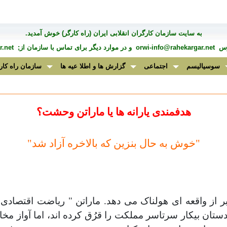
به سايت سازمان کارگران انقلابی ايران (راه کارگر) خوش آمديد.
درس
orwi-info@rahekargar.net
و در موارد ديگر برای تماس با سازمان از;
.net
سوسیالیسم
اجتماعی
گزارش ها و اطلا عیه ها
سازمان راه کار
هدفمندی يارانه ها
يا ماراتن وحشت؟
"
خوش به حال بنزين که بالاخره آزاد
شد
"
بر از واقعه ای هولناک می دهد. ماراتن " رياضت اقتصادی
تان بيکار سرتاسر مملکت را قرُق کرده اند، اما آواز م