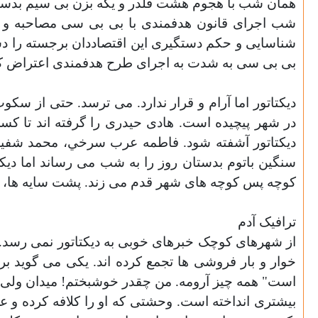
همان شب با هجوم هشت قلدر و يکه بزن بی سيم بدست 
شب اجرای قانون هدفمندی با بی بی سی مصاحبه و اع
شناسايی و حکم دستگيری اين اقتصاددان برجسته را دست
بی بی سی به شدت به اجرای طرح هدفمندی اعتراض کرده
ديکتاتور اما آرام و قرار ندارد. می ترسد. حتی از سک
در شهر پيچيده است. هادی حيدری را گرفته اند تا کسی
ديکتاتور آشفته شود. فاطمه عرب سرخي، محمد شفيعي
سنگين باتوم بدستان روز را به شب می رساند اما ديک
کوچه پس کوچه های شهر قدم می زند. پشت سايه ها
ترافيک آدم
از شهرهای کوچک خبرهای خوبی به ديکتاتور نمی رسد. ق
خوار و بار فروشی ها تجمع کرده اند. يکی می گويد 
است" همه چيز آرومه. من چقدر خوشبختم! ميدان ولی
بيشتری انداخته است. وحشتی که او را کلافه کرده و ع