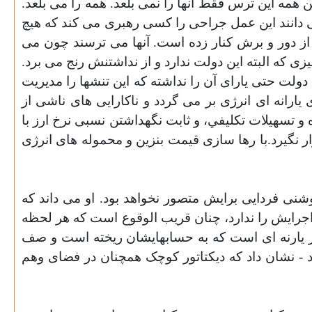
 همه اين ترس فقط آنها را نمی بلعد. همه را می بلعد.
ی دانند اين عمل جراحی را کسی رهبری می کند که هيچ
 از دور و برش کنار زده است. آنها می ترسند چون می
که البته اين دولت ندارد و از نداشتنش رنج می برد.
دولت حتی يارای آن را نداشته که اين تنشها را مديريت
 يارانه ای انرژی بر مى گردد و ناکارايی های ناشی از
و تسهيلات تکليفي، و ثابت نگهداشتن نسبی نرخ ارز با
ر نگيرد.با رها سازی قيمت بنزين و محموله های انرژی
شنی فردايی برايش متصور نخواهد بود. او می داند که
 اجرايش را ندارد، چنان قريب الوقوع است که هر لحظه
غاز يارنه ای است که به حسابهايشان ريخته است و صف
ردم ساختند - چنانکه بانکها مجبور شدند تا ساعت 7 بعدازظهر باز بمانند - نشان داد که ديکتاتور کوچک همچنان در فضای وهم