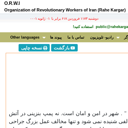
O.R.W.I
Organization of Revolutionary Workers of Iran (Rahe Kargar)
دوشنبه ۱۱۷۳ فروردين ۶۱۷ برابر با ۰۱ ژانويه ۰۰۰۱
public@rahekargar
استفاده کنید!
گر
رادیو- تلویزیون
تماس با ما
پیوند ها
Other languages
بازگشت
نسخه چاپی
 " . شهر در امن و امان است. نه پمپ بنزينی در آتش
خالفی شنيده نمی شود و تنها مخالف عمل بزرگ جراحی