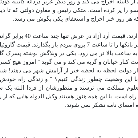
کابينه اخراج می کند و روز ديگر عزيز دردانه کابينه کودتا
 را پر کرده است. متکی رئيس و معاون دولتی که تا ديرو
ه هر روز خبر اخراج و استعفای يکی بگوش می رسد
.
قيمتها سر به فلک گذاشته ا
 ساعت بالا تر می رود. يکی در وبلاگش نوشته پسرک گل 
ار خيابان و گريه می کند و می گويد " امروز هيچ کسی 
ادار دولت لحظه به لحظه خبر از آرامش شهر می دهند! 
" با اين وضعيت چطور زندگی کنيم؟ " و زندگی راه خود
نامعلوم مملکت می ترسند و منظورشان از فردا البته يک
اه است. با اين همه هنوز هستند وکيل الدوله هايی که از 
.