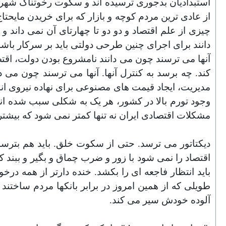
استبداديان بدجوری ترسيده اند و سکوت رخوتناک شهر نه 
از عادی ترين مردم کوچه و بازار که برای خريدن مايح
چيزی از علم اقتصاد و دو دو تا چهارتای آن نمی داند
دانند برای اجرای چنين طرحی دولتی بايد بر سرکار با
آنها می ترسند چون می دانند نامشروع بودن دولت، اقتصا
کند. چه برسد به کنترل آنها. آنها می ترسند چون می دا
مديريت، ايجاد قيمت های مصنوعی برای نهاده نيروی انس
وجود تورم بالا در کشور، هر يک به شکلی سبب شده اند 
مشکلات اقتصادی ايران نه تنها کمتر نمی شود که بيشت
ديکتاتور می ترسد. حتی از سکوت خلق. بايد هم بترسد.
اقتصاد را نمی شود با زور و ضرب چماق و بگير و ببند 
بايد انتظار فاجعه ای را بکشد. خنده دارتر از همه د
آلوده خودش سير می کند
.