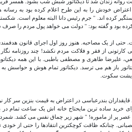
روانه زندان شد تا ديکتاتور شبش شب بشود. همسر فريب
تراض خودش را به اين طرح اعلام کرده بود به رسانه ها
گير کرده اند. " جرم رئيس دانا البته معلوم است. شکست
 بود و گفته بود: " دولت می خواهد پول مردم را صرف س
وت. حتی از يک مصاحبه. هنوز روز اول اجرای قانون هدفمن
 کارتونی از فقر و فلاکت مردم نکشد! چند روزنامه نگار 
، عليرضا طاهری و مصطفی باطبی. با اين همه ديکتاتور 
تاتور باز هم می ترسد. ديکتاتور تمام هوش و حواسش به
، پشت سکوت
.
ايقداران بندرعباسی در اعتراض به قيمت بنزين سر کار ن
برای خريد ساده ترين مايحتاج خانه اش يک ساعت تمام در
 عصر پر از ماموره! " شهر زير چماق نفس می کشد. شمر
صبانی. چنانکه ظاقت کوچکترين انتقادها را حتی از خودی 