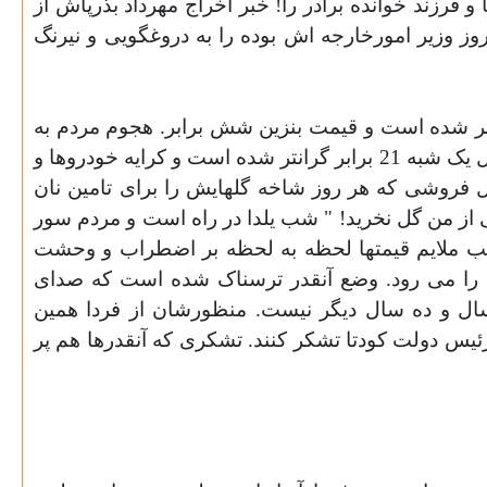
 و فرزند خوانده برادر را! خبر اخراج مهرداد بذرپاش از
ز وزير امورخارجه اش بوده را به دروغگويی و نيرنگ
ند و خيال پائين آمدن هم ندارند. قيمت آرد آزاد در عرض تنها چند ساعت 40 برابر گرانتر شده است و قيمت بنزين شش برابر. هجوم مردم به
بانکها در شهرهای بزرگ روسای بانکها را وادار کرده تا در بانکها را تا ساعت 7 بروی مردم باز بگذارند. قيمت گازوئيل يک شبه 21 برابر گرانتر شده است و کرايه خودروها و
فروشی که هر روز شاخه گلهايش را برای تامين نان
از من گل نخريد! " شب يلدا در راه است و مردم سور
شيب ملايم قيمتها لحظه به لحظه بر اضطراب و وحشت
ش را می رود. وضع آنقدر ترسناک شده است که صدای
 سال و ده سال ديگر نيست. منظورشان از فردا همين
رئيس دولت کودتا تشکر کنند. تشکری که آنقدرها هم پر