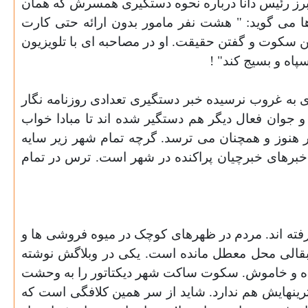
رز رئيس دانا درباره نحوه دستگيری همسرش که همان
 می گويد: " هشت نفر مامور بدون ارائه حتی کارت
ن سکوت و گفتن حقيقت. او در مصاحبه ای با تلويزيون
پاه و بسيج کند
! "
دی به غروب نرسيده خبر دستگيری تعدادی روزنامه نگار
و جوان فعال ديگر هم دستگير شده اند تا مبادا خواب
هنوز و همچنان می ترسد. گرچه تمام شهر زير سايه
 خبرهای خبرچيان پراکنده در شهر است. ترس در تمام
رفته اند. مردم در ظهرهای کوچک در ميوه فروشی ها و
 بقالی محل معطل مانده است. يکی در وبلاگش نوشته
ده و خاموش. سکوت ساکت شهر ديکتاتور را به وحشت
ترينهايش هم ندارد. شايد از سر همين کلافگی است که