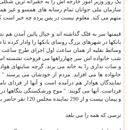
يک روز وزير امور خارجه اش را به حقيرانه ترين شکلی از 
سازمان ملی جوانان تمام رسانه های همسو و غير همسو
متهم می کند. معلوم نيست در پس پرده چه خبر است ک
وسائط نقليه از همان ساعت اول اجرای طرح ساعت به
شب خانواده اش سر چهارراهها می فروخت نشسته است کن
و سات نداری را به خانه می برند. گرچه سايتهای هو
خانواده ها می افزايد. مردم از خودشان می پرسند 
نمايندگان هوادار هم درآمده است و آنها از فردای 
فرداست. آنها می گويند: " موج ورشکستگی بنگاهها در ر
و پيمان نيست و از 290 نماينده مجلس 120 نفر حاضر به امضای نامه تشکر نمی شوند
ترسی که همه را می بلعد