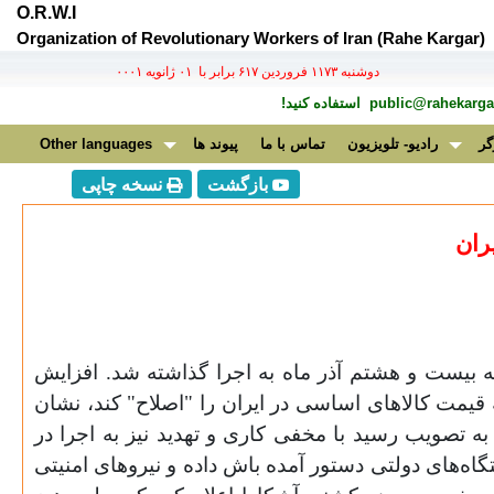
O.R.W.I
Organization of Revolutionary Workers of Iran (Rahe Kargar)
دوشنبه ۱۱۷۳ فروردين ۶۱۷ برابر با ۰۱ ژانويه ۰۰۰۱
public@rahekargar
استفاده کنید!
گر
رادیو- تلویزیون
تماس با ما
پیوند ها
Other languages
بازگشت
نسخه چاپی
ران
 بیست و هشتم آذر ماه به اجرا گذاشته شد. افزایش
یمت کالا‌های اساسی‌ در ایران را "اصلاح" کند، نشان
تصویب رسید با مخفی‌ کاری و تهدید نیز به اجرا در
گاه‌های دولتی دستور آمده باش داده و نیروهای امنیتی