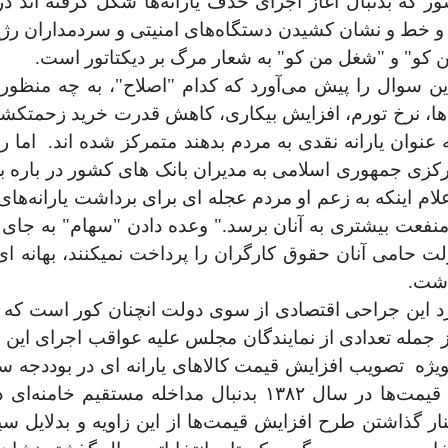
ر که بدنبال آغاز اجرای حذف یارانه‌ها شکل گرفته اند د
و خط و نشان کشیدن دستگاه‌های امنیتی و سردمداران رژیم ع
ن کو" و "شغل من کو" به شعار مرگ بر دیکتاتور است
.
ین سوال را پیش می‌‌آورد که کدام "اصلاح"، به چه منظو
ت ها، نرخ تورم، افزایش بیکاری، کاهش قدرت خرید زحمتکش
عنوان یارانه نقدی به مردم بدهند متمرکز شده اند.
اما ر
 مرکزی جمهوری اسلامی به مدیران بانک های کشور در باره 
علام اینکه به زعم او مردم عجله ای‌ برای برداشت یارانه‌های
تا منفعت بیشتری به آنان برسد." وعده دادن "سهام" به ج
 حامی‌ آنان حقوق کارگران را پرداخت نمیکنند، بهانه ای‌ ا
اشت
.
 این جراحی اقتصادی از سوی دولت انچنان کور است که حتی
جمله تعدادی از نمایندگان مجلس علیه عواقب اجرای این طر
یژه
تصویب افزایش قیمت کالا‌های یارانه ای‌ در بوددجه سال ۱۳۸۲ که به افزایش ت
داد ماه آن سال متوقف شد. در سال ۱۳۸۲
نار گذاشتن طرح افزایش قیمت‌ها از این زاویه و بدلای