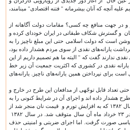
ر عین حال
از آغاز دور جدیدی از رویارویی کارگران و
لیه آنچه که آنان بیشرمانه " فتنه اقتصادی" مینامند،
ر و در جهت منافع چه کسی‌؟ مقامات دولت آگاهانه از
ان
و گسترش شکاف طبقاتی در ایران خوددای کرده و
وشن است که دولت اسلامی حتی این مبلغ ناچیز را به
برداشت یارانه‌های نقدی از سوی مردم هشدار داده بود،
 نقدی ندارند گفت که " البته ما هم تصمیم داریم از این
ای یارانه نقدی در کشوری که اکثریت جمعیت آن زیر خط
ست برای نپرداختن همین یارانه‌های ناچیز. یارانه‌های
 تعداد قابل توجّهی از مدافعان این طرح در خارج و
ح هشدار داده اند و اجرای آن در شرایط کنونی را به
ورم و
قیمت نان منجر شد از
ل سیاسی صورت گرفت. اما اجرای ضربتی و امنیتی حذف