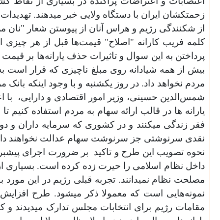
اعتصابات و اعتراضات پراکنده در بسیاری از نقاط کشو
زحمتکشان ایران با دستگاه ولایی خبر میدهند. تهدیدات 
از شکنندگی رژیم و هراس آنان از پیوستن شعار "نان م
کلمه فریب کارانه "اصلاح" قیمت‌ها قبل از هر چیزی ا
پرداختن به این سوال و تاثیرات حذف یارانه‌ها بر قیم
بیش از همه شیادانه روی مبلغ ناچیزی که قرار است به 
مردم نخواهد داد. در روز یکشنبه و با وجود اینکه بانک
شمس‌الدین حسینی، وزیر امور اقتصادی و دارایی،
با ا
یارانه ها در قالب ارائه سهام به مردم استفاده کنیم 
فقر زندگی‌ میکنند و در کشوری که سرمایه داران و دولت
نقدی سرنوشتی جز سرنوشت سهام عدالت نخواهند د
نحوه تصویب این طرح و تاکید
بر ضرورت اجرای پیشبرد
داخل نظام اسلامی را حیرت زده کرده است. بسیاری از 
مصلحت نظام نمیدانند. تجربه قبلی‌ رژیم در این مورد بو
نمونه‌هایی‌ است که معمولا ذکر میشود. طرح افزایش قیمت‌ها در سال ۱۳۸۲ بدنبال مداخله مستقیم خامنه‌ای در ۲۳ خر
مقامات رژیم برای انتخابات مجلس تدارک میدیدند و ک