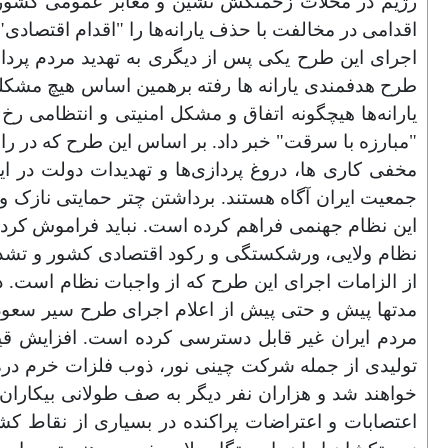
رژیم در محلات زحمتکش نشین و معابر عمومی کشور حضو
اقدامی در مخالفت با حذف یارانه‌ها را "اقدام اقتصادی" 
اجرای این طرح یکی‌ پس از دیگری به تهدید مردم پرد
طرح هدفمندی یارانه ها رفته برهمین اساس هیچ مشکلی 
یارانه‌ها هیچگونه اتفاق و مشکل امنیتی و انتظامی رخ 
"مبارزه با سرقت" خبر داد. بر اساس این طرح که در راس
مخفی‌ کاری ها، دروغ پردازی‌ها و تهدیدات دولت در 
جمعیت ایران آگاه هستند. برداشتن چتر حمایتی نازک و نخ 
این نظام جهنمی فراهم کرده است. نباید فراموش کرد
نظام ولایی، ورشکستگی و رکود اقتصادی کشور و تشدید م
از الزامات اجرای این طرح که از واجبات نظام است. 
مدتها پیش و حتی پیش از اعلام اجرای طرح سیر سعود
مردم ایران غیر قابل دسترسی‌ کرده است. افزایش قیمت
تولیدی از جمله شرکت چینی‌ نور، ذوب فلزات خرم دره،
خواهند شد و هزاران نفر دیگر به صف طولانی بیکاران د
اعتصابات و اعتراضات پراکنده در بسیاری از نقاط کشو