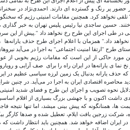
ور بخشنامه ای‌ پیش از اعلام اجرای این طرح به تمامی دست
ر پر رنگ و گسترده ای‌ دارند. احمدی‌نژاد در سخنرانی
تلقی‌ نخواهد کرد. همچنین مقامات امنیتی رژیم که سخنگویان
اختند. حسین ساجدی نیا رئیس پلیس تهران به خبر گذاری م
در طی اجرای این طرح رخ نخواهد داد ".پیش از این سردار 
نخواهد داد." همزمان با اعلام اجرای طرح حذف یارانه‌ها
ر
تای طرح "ارتقا امنیت اجتماعی" به اجرا در می‌‌آید نیروها
این مورد حاکی از این است که مقامات رژیم بخوبی از ع
نما ی یارانه‌ها در ایران راه را برای
صف آرایی و رویاروی
 که حذف یارانه بدنبال یک زمین لرزه سیاسی عظیم در ا
حاصره اقتصادی ایران به اجرا در می‌‌آید. در چنین شرای
دلایل نحوه تصویب و اجرای این طرح و فضای شدید امنیتی 
ی داشت اکنون و با جهشی بزرگ بسیاری از اقلام اساسی
 ها، همنانگونه که پیش بینی‌ میشد، اما تنها نتیجه فاجع
 شرکت زرجین بافت ایلام، تعطیل شده و صد‌ها کارگر بیکار
ر ایران اضافه خواهد شد. همچنین باید انتظار داشت که مع