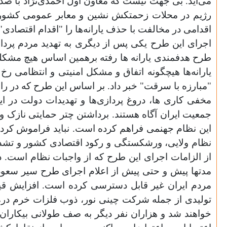
می‌‌آید. بی‌ جهت نیست که معاون اول احمدی‌نژاد با صد
رژیم در محلات زحمتکش نشین و معابر عمومی کشور حضو
اقدامی در مخالفت با حذف یارانه‌ها را "اقدام اقتصادی" 
اجرای این طرح یکی‌ پس از دیگری به تهدید مردم پرد
طرح هدفمندی یارانه ها رفته برهمین اساس هیچ مشکلی 
یارانه‌ها هیچگونه اتفاق و مشکل امنیتی و انتظامی رخ 
"مبارزه با سرقت" خبر داد. بر اساس این طرح که در راس
مخفی‌ کاری ها، دروغ پردازی‌ها و تهدیدات دولت در 
جمعیت ایران آگاه هستند. برداشتن چتر حمایتی نازک و نخ 
این نظام جهنمی فراهم کرده است. نباید فراموش کرد
نظام ولایی، ورشکستگی و رکود اقتصادی کشور و تشدید م
از الزامات اجرای این طرح که از واجبات نظام است. 
مدتها پیش و حتی پیش از اعلام اجرای طرح سیر سعود
مردم ایران غیر قابل دسترسی‌ کرده است. افزایش قیمت
تولیدی از جمله شرکت چینی‌ نور، ذوب فلزات خرم دره،
خواهند شد و هزاران نفر دیگر به صف طولانی بیکاران د