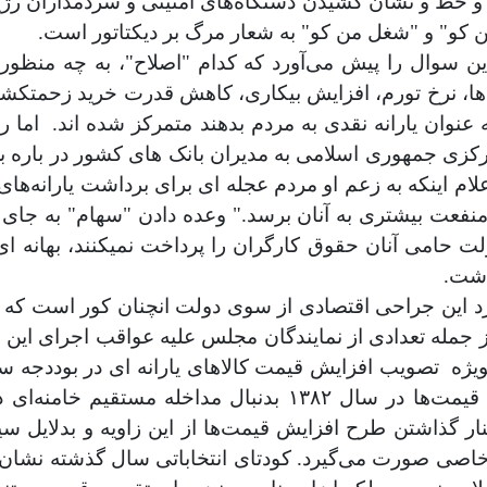
و خط و نشان کشیدن دستگاه‌های امنیتی و سردمداران رژیم ع
ن کو" و "شغل من کو" به شعار مرگ بر دیکتاتور است
.
ین سوال را پیش می‌‌آورد که کدام "اصلاح"، به چه منظو
ت ها، نرخ تورم، افزایش بیکاری، کاهش قدرت خرید زحمتکش
عنوان یارانه نقدی به مردم بدهند متمرکز شده اند.
اما ر
 مرکزی جمهوری اسلامی به مدیران بانک های کشور در باره 
علام اینکه به زعم او مردم عجله ای‌ برای برداشت یارانه‌های
تا منفعت بیشتری به آنان برسد." وعده دادن "سهام" به ج
 حامی‌ آنان حقوق کارگران را پرداخت نمیکنند، بهانه ای‌ ا
اشت
.
 این جراحی اقتصادی از سوی دولت انچنان کور است که حتی
جمله تعدادی از نمایندگان مجلس علیه عواقب اجرای این طر
یژه
تصویب افزایش قیمت کالا‌های یارانه ای‌ در بوددجه سال ۱۳۸۲ که به افزایش ت
داد ماه آن سال متوقف شد. در سال ۱۳۸۲
نار گذاشتن طرح افزایش قیمت‌ها از این زاویه و بدلای
 خاصی‌ صورت می‌گیرد. کودتای انتخاباتی سال گذشته نشان 