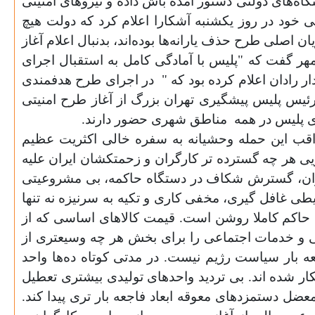
گاه‌های دولتی دستور آمده باش داده و نیروهای امنیتی
 خود در روز یکشنبه آشکارا اعلام کرد که دولت هیچ
 اصلی‌ طرح حذف یارانه‌ها بوده‌اند، بدنبال اعلام آغاز
هر گفت که "پلیس با آمادگی کامل به استقبال اجرای
رادان اعلام کرده بود که "
در اجرای طرح هدفمندی
ئیس پلیس پیشگیری تهران بزرگ از آغاز طرح امنیتی
ی پلیس در همه
مناطق شهری حضور دارند
.
واقب این حمله وحشیانه به سفره خالی‌ اکثریت عظیم
ی هر چه گسترده تر کارگران و زحمتکشان ایران علیه
یران، گسترش شکاف در دستگاه حاکمه، بی‌ مشروعیتی
طی غافل گیری، مخفی‌ کاری و تکیه به سرنیزه نه تنها
حاکم کاملا روشن است. قیمت کالا‌های اساسی‌ که از
‌ و خدمات اجتماعی را برای بخش هر چه وسیعتری از
ه بار سیاست رژیم نیست. در مدتی‌ کوتاه ده‌ها واحد
 شده اند. بی‌ تردید واحد‌های تولیدی بیشتری تعطیل
ضل دستمزد‌های معوقه ابعاد فاجعه بار تری پیدا کند.