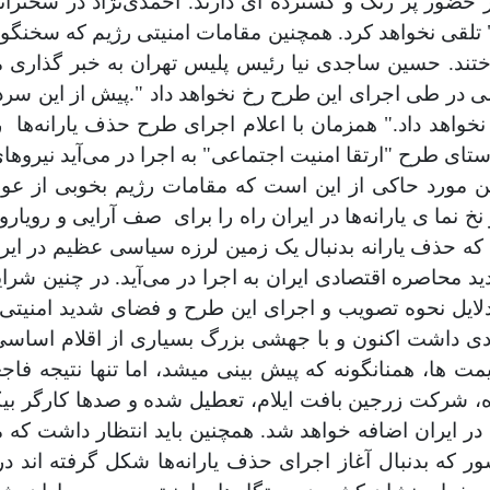
ر پر رنگ و گسترده ای‌ دارند. احمدی‌نژاد در سخنرانی
تلقی‌ نخواهد کرد. همچنین مقامات امنیتی رژیم که سخنگویان
اختند. حسین ساجدی نیا رئیس پلیس تهران به خبر گذاری م
در طی اجرای این طرح رخ نخواهد داد ".پیش از این سردار 
نخواهد داد." همزمان با اعلام اجرای طرح حذف یارانه‌ها
ر
تای طرح "ارتقا امنیت اجتماعی" به اجرا در می‌‌آید نیروها
این مورد حاکی از این است که مقامات رژیم بخوبی از ع
نما ی یارانه‌ها در ایران راه را برای
صف آرایی و رویاروی
 که حذف یارانه بدنبال یک زمین لرزه سیاسی عظیم در ا
حاصره اقتصادی ایران به اجرا در می‌‌آید. در چنین شرای
دلایل نحوه تصویب و اجرای این طرح و فضای شدید امنیتی 
ی داشت اکنون و با جهشی بزرگ بسیاری از اقلام اساسی
 ها، همنانگونه که پیش بینی‌ میشد، اما تنها نتیجه فاجع
 شرکت زرجین بافت ایلام، تعطیل شده و صد‌ها کارگر بیکار
ر ایران اضافه خواهد شد. همچنین باید انتظار داشت که مع
ر که بدنبال آغاز اجرای حذف یارانه‌ها شکل گرفته اند د