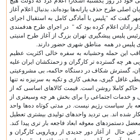
 خود در روز یکشنبه آشکارا اعلام کرد که دولت هیچ
 اصلی‌ طرح حذف یارانه‌ها بوده‌اند، بدنبال اعلام آغاز
هر گفت که "پلیس با آمادگی کامل به استقبال اجرای
رادان اعلام کرده بود که "
در اجرای طرح هدفمندی
ئیس پلیس پیشگیری تهران بزرگ از آغاز طرح امنیتی
ی پلیس در همه
مناطق شهری حضور دارند
.
واقب این حمله وحشیانه به سفره خالی‌ اکثریت عظیم
ی هر چه گسترده تر کارگران و زحمتکشان ایران علیه
یران، گسترش شکاف در دستگاه حاکمه، بی‌ مشروعیتی
طی غافل گیری، مخفی‌ کاری و تکیه به سرنیزه نه تنها
حاکم کاملا روشن است. قیمت کالا‌های اساسی‌ که از
‌ و خدمات اجتماعی را برای بخش هر چه وسیعتری از
ه بار سیاست رژیم نیست. در مدتی‌ کوتاه ده‌ها واحد
 شده اند. بی‌ تردید واحد‌های تولیدی بیشتری تعطیل
ضل دستمزد‌های معوقه ابعاد فاجعه بار تری پیدا کند.
ر عین حال
از آغاز دور جدیدی از رویارویی کارگران و