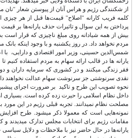
زحمتکشان ایران با دستگاه ولایی خبر میدهند. تهدیدات 
از شکنندگی رژیم و هراس آنان از پیوستن شعار "نان م
کلمه فریب کارانه "اصلاح" قیمت‌ها قبل از هر چیزی ا
پرداختن به این سوال و تاثیرات حذف یارانه‌ها بر قیم
بیش از همه شیادانه روی مبلغ ناچیزی که قرار است به 
مردم نخواهد داد. در روز یکشنبه و با وجود اینکه بانک
شمس‌الدین حسینی، وزیر امور اقتصادی و دارایی،
با ا
یارانه ها در قالب ارائه سهام به مردم استفاده کنیم 
فقر زندگی‌ میکنند و در کشوری که سرمایه داران و دولت
نقدی سرنوشتی جز سرنوشت سهام عدالت نخواهند د
نحوه تصویب این طرح و تاکید
بر ضرورت اجرای پیشبرد
داخل نظام اسلامی را حیرت زده کرده است. بسیاری از 
مصلحت نظام نمیدانند. تجربه قبلی‌ رژیم در این مورد بو
نمونه‌هایی‌ است که معمولا ذکر میشود. طرح افزایش قیمت‌ها در سال ۱۳۸۲ بدنبال مداخله مستقیم خامنه‌ای در ۲۳ خر
مقامات رژیم برای انتخابات مجلس تدارک میدیدند و ک
یارانه‌ها در حال حاضر نیز با ملاحظات و دلایل سیاسی