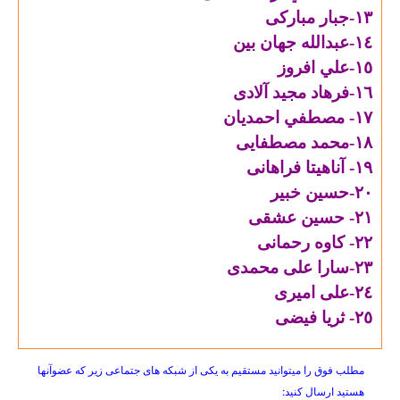
١٣-جبار مباركی
١٤-عبدالله جهان بين
١٥-علي افروز
١٦-فرهاد مجيد آلادی
١٧- مصطفي احمديان
١٨-محمد مصطفايی
١٩- آناهيتا فراهانی
٢٠-حسين خبير
٢١- حسين عشقی
٢٢- كاوه رحمانی
٢٣-سارا علی محمدی
٢٤-علی اميری
٢٥- ثريا فيضی
مطلب فوق را میتوانید مستقیم به یکی از شبکه های جتماعی زیر که عضوآنها
هستید ارسال کنید: