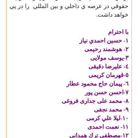
حقوقي در عرصه ي داخلي و بين المللي
را در پي
خواهد داشت.
با احترام
١- حسين احمدي نياز
٢- هوشمند رحيمی
٣-يوسف مولايی
٤- عليرضا دقيقی
٥-قهرمان كريمی
٦- پيمان حاج محمود عطار
٧-احسن حسن پور
٨- محمد علی جداری فروغی
٩- محمد نجفی
١٠-ليلا علي كرمی
١١- نعمت احمدی
١٢-مصطفي ترك همدانی