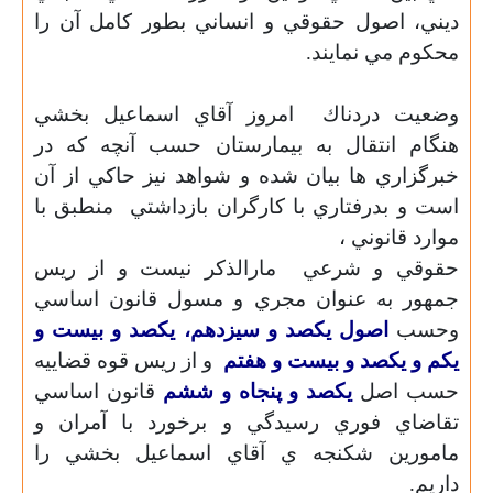
ديني،
اصول حقوقي و انساني بطور كامل آن را
محكوم مي نمايند.
وضعيت دردناك
امروز آقاي اسماعيل بخشي
هنگام انتقال به بيمارستان حسب آنچه كه در
خبرگزاري ها بيان شده و شواهد نيز حاكي از آن
است و بدرفتاري با كارگران بازداشتي
منطبق با
موارد قانوني ،
حقوقي و شرعي
مارالذكر نيست و از ريس
جمهور به عنوان مجري و مسول قانون اساسي
وحسب
اصول يكصد و سيزدهم، يكصد و بيست و
يكم و يكصد و بيست و هفتم
و از ريس قوه قضاييه
حسب اصل
يكصد و پنجاه و ششم
قانون اساسي
تقاضاي فوري رسيدگي و برخورد با آمران و
مامورين شكنجه ي آقاي اسماعيل بخشي را
داريم.