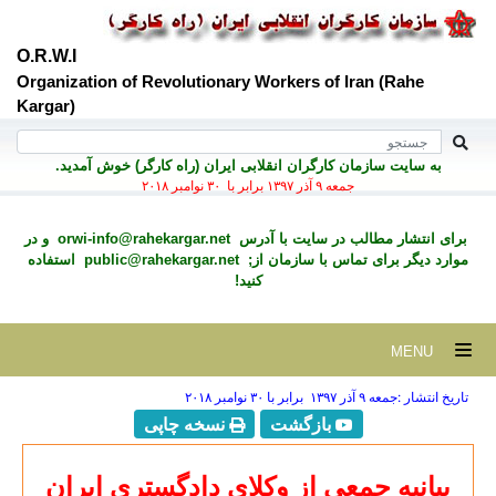
O.R.W.I
Organization of Revolutionary Workers of Iran (Rahe
Kargar)
به سايت سازمان کارگران انقلابی ايران (راه کارگر) خوش آمديد.
جمعه ۹ آذر ۱۳۹۷ برابر با ۳۰ نوامبر ۲۰۱۸
برای انتشار مطالب در سايت با آدرس
orwi-info@rahekargar.net
و در
موارد ديگر برای تماس با سازمان از;
public@rahekargar.net
استفاده
کنید!
MENU
تاریخ انتشار :جمعه ۹ آذر ۱۳۹۷ برابر با ۳۰ نوامبر ۲۰۱۸
بازگشت
نسخه چاپی
بيانيه جمعي از وكلای دادگستری ايران