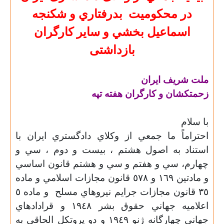
در محكوميت
بدرفتاري و شكنجه
اسماعيل بخشي و ساير كارگران
بازداشتی
ملت شريف ايران
زحمتكشان و كارگران هفته تپه
با سلام
احتراماً ما جمعي از وكلاي دادگستري ايران با
استناد به اصول هشتم ،
بيست و دوم ،
سي و
چهارم،
سي و هفتم و سي و هشتم قانون اساسي
و مادتين ١٦٩ و ٥٧٨ قانون مجازات اسلامي و ماده
٣٥ قانون مجازات جرايم نيروهاي مسلح
و ماده ٥
اعلاميه جهاني حقوق بشر ١٩٤٨ و قرادادهاي
جهاني چهارگانه ژنو ١٩٤٩ و دو پروتكل الحاقي به