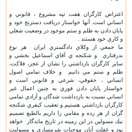
اعتراض كارگران هفت تپه مشروع ،
قانوني و
انساني است
.
آنها خواستار دريافت دسترنج خود و
پايان دادن به ظلم و ستم موجود در وضعيت شغلي
و كاري خود هستند .
ما جمعي از وكلاي دادگستري ايران
هر نوع
بدرفتاري
و شكنجه ي آقاي اسماعيل بخشي و
ساير كارگران بازداشتي را نشان از عجز، فلاكت،
ظلم و ستم مي دانيم
و خلاف تمامي اصول
انساني ، حقوقي،
شرعي و قانوني است و
خواستار پايان دادن فوري به چنين اعمال غير
انساني نسبت به بازدداشت شدگان و آزادي تمامي
كارگران بازداشتي هستيم و تعقيب كيفري شكنجه
گران از هر رده و مقامي را داريم بالطبع تصميم
نيك مسولين در اين زمينه در تاريخ ماندگار
خواهد
بود و غفلت آنان موجبات شرمساري و مسوليت