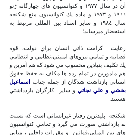
آن در سال ١٩٧٧ و كنوانسيون هاي چهارگانه ژنو
١٩٦٦ و ١٩٧٣ و ماده يك كنوانسيون منع شكنجه
سال ١٩٨٤ و ساير اسناد بين المللي مرتبط به
استحضار ميرساند؛
رعايت
كرامت ذاتي انسان براي دولت،
قوه
قضاييه و تمامي نيروهاي امنيتي،نظامي و انتظامي
يك تكليف بنيادين محسوب مي شود كه هم آمرين و
هم مامورين در تمام رده ها مكلف به حفظ حقوق
انساني بازداشت شدگان از جمله جناب
اسماعيل
بخشي و علي نجاتي
و ساير
كارگران بازدداشتي
هستند.
شكنجه
پليدترين رفتار غيرانساني است كه نسبت
به بازداشتي صورت مي گيرد و تمامي كنوانسيون
هاي بين المللي،قوانین
و مقررات داخلي ، مباني