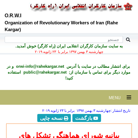
O.R.W.I
Organization of Revolutionary Workers of Iran (Rahe
Kargar)
به سايت سازمان کارگران انقلابی ايران (راه کارگر) خوش آمديد.
چهارشنبه ۳ بهمن ۱۳۹۷ برابر با ۲۳ ژانويه ۲۰۱۹
برای انتشار مطالب در سايت با آدرس
orwi-info@rahekargar.net
و در
موارد ديگر برای تماس با سازمان از;
public@rahekargar.net
استفاده
کنید!
MENU
تاریخ انتشار :چهارشنبه ۳ بهمن ۱۳۹۷ برابر با ۲۳ ژانويه ۲۰۱۹
بازگشت
نسخه چاپی
بیانیه شورای هماهنگی تشکل های