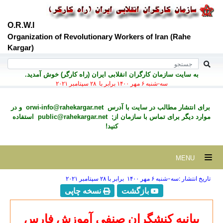
O.R.W.I
Organization of Revolutionary Workers of Iran (Rahe
Kargar)
به سايت سازمان کارگران انقلابی ايران (راه کارگر) خوش آمديد.
سه-شنبه ۶ مهر ۱۴۰۰ برابر با ۲۸ سپتامبر ۲۰۲۱
برای انتشار مطالب در سايت با آدرس
orwi-info@rahekargar.net
و در
موارد ديگر برای تماس با سازمان از;
public@rahekargar.net
استفاده
کنید!
MENU
تاریخ انتشار :سه-شنبه ۶ مهر ۱۴۰۰ برابر با ۲۸ سپتامبر ۲۰۲۱
بازگشت
نسخه چاپی
بیانیه کنشگران صنفی آموزش فارس