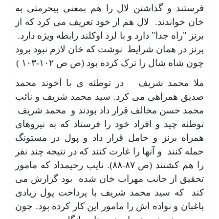
فرستند و گذاشتن لال را هم بمعنی بیحرمتی به
خان خواندند. لال هم از خود تعریف می کرد که از
برنز "راه جدا" دارد و با لرد اوکلند رابطه ویژه دارد.
برنز در همان شرایط نوشت که خان لازم نبود برود
چون شاه شال را ترک کرده بود (ص ص
۱۰۲-۱۰۳ )
ملا محمد شریف در توطئه ی با آخوند محمد
صدیق همراهی می کرد. سید محمد شریف و نائب
محمد حسن مخالف قرار داد بودند و محمد شریف
توطئه چید و افراد خود را فرستاد که به نیروهای
همراه برنز و حامل قرار داد و پول در مستونگ
حمله کنند و آنها را غارت کنند که در نتیجه چند نفر
را هم کشتند (ص
۸۷-۸۸).
نایب رحیمداد که مامور
تحقیق از جانب مهراب خان شده بود گزارش می
کند که سید محمد شریف با پرداخت پول زیادی
باغبان و نواده اش را مامور این کار کرده بود. چون