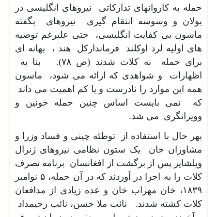
حمله به کاروانهای تدارکاتی نیروهای انگلیسی در
بولان و وسوسه انتقام گیری نیروهای بگفته
ماسون بی کفایت انگلیسی، حتی علیرغم توصیه
های اولیه لرد اوکلند فرماندارکل هند ، بهانه ای
برای حمله به کلات شدند (ص
۷۸).
بنا به
اظهارات و شواهدی که ارائه می شود، ماسون
همه این موارد را نادرست و یا کم اهمیت می داند
که نمی بایست اساس چنین حمله خونین و
وویرانگری می شد.
بهر حال با استفاده از توطئه چینی و فساد وزرا و
مشاوران خان یک ستون نظامی نیروهای ژنرال
ویلشایر پس از برگشت از افغانسان برنامه تصرف
کلات را به اجرا در آوردند که در آن حمله،
۵
نوامبر
۱۸۳۹
، خان مهراب خان و عده زیادی از مدافعان
کلات کشته شدند. نائب ملا حسن، نائب رحیمداد