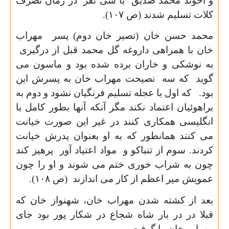
و آخوند محمد صدیق با سی نفر در زمان تصرف
کلات تسلیم شدند (ص
۱۰۷).
محمد حسن خان (نصیر خان دوم) پسر مهراب
خان با همراهی داروغه گل محمد قبل از درگیری
به نوشکی و خاران برده شده بود و ماسون می
گوید که سه نصیحت مهراب خان به پسرش این
بود. که اول با عجله تسلیم فرنگیان نشود و دوم به
براهوئیان اعتماد نکند مگر آنکه آنها بطور کامل با
انگلیسی همکاری کنند در غیر این صورت خیانت
می کنند همانطور که به او بعنوان پدرش خیانت
کردند. سوم از تنباکو و مواد اعتیاد آور پرهیز کند
چون به شراب خوری ختم می شوند و او را چون
عمویش میر اعظم از کار می اندازند (ص
۱۰۸).
بعد از کشته شدن مهراب خان، شهنواز خان که
قبلا در در بار شاه شجاع در شکار پور بود جای
مهراب خان را گرفت.