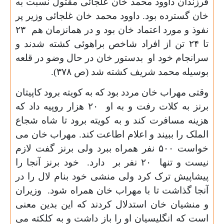
فرزندان داوود محمد خان غلجائی مقتول نسبت به
خان گسترده بود. داوود محمد خان غلجائی وزیر پر
نفوذ و مورد اعتماد خان بود و در همانزمان هم
۲۳
تا
۲۴
تن از افراد شاخص براهوئی کشته شدند و
سرانجام خود او بدستور خان در حال وضو در قلعه
بوسیله محمد شریف کشته شد (ص
۳۷۸).
وقتی مهراب خان مردد بود که به کویته برود کاپیتان
برنز به کلات رفت و به او
۲۰
هزار روپیه داد که
هزینه مسافرت کند و به کویته برود تا شاه شجاع
الملک را ببیند و اعلام اطاعت کند. مهراب خان می
خواست
۵۰۰
نفر همراه ببرد ولی برنز گفت لازم
نیست و تنها
۲۰
نفر بر دارد. خود برنز آنجا را
پیشاپیش ترک کرد ولی منشی خود بنام لال را در
آنجا گذاشت تا با مهراب خان همراه شود. وزیران
و منشیان خان استدلال کردند که این بدین معنی
است که انگلیسیان او را باز داشت و به کلکته می