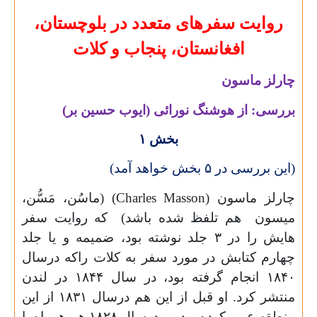
روایت سفرهای متعدد در بلوچستان،
افغانستان، پنجاب و کلات
چارلز ماسون
بررسی: از هوشنگ نورائی (ایوب حسین بر)
بخش
۱
(این بررسی در
۵
بخش خواهد آمد)
چارلز ماسون (
Charles Masson
) (ماسُن، مَسُّن،
میسون هم تلفظ شده باشد) که روایت سفر
هایش را در
۳
جلد نوشته بود، ضمیمه و یا جلد
چهارم کتابش در مورد سفر به کلات راکه درسال
۱۸۴۰
انجام گرفته بود، در سال
۱۸۴۴
در لندن
منتشر کرد. او قبل از این هم درسال
۱۸۳۱
از این
منطقه عبور کرده بود و درسال
۱۸۲۸
هم همراه با