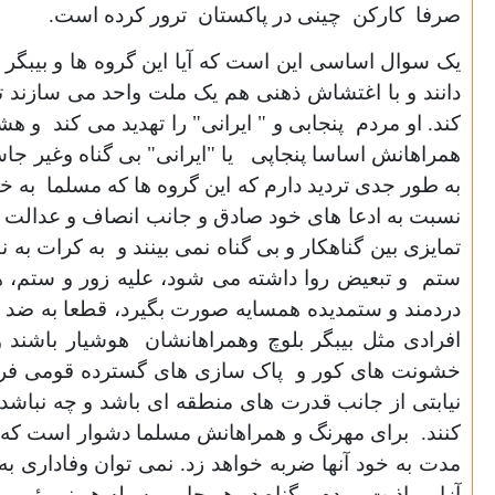
صرفا کارکن چینی در پاکستان ترور کرده است.
یک سوال اساسی این است که آیا این گروه ها و بیبگر 
دانند و با اغتشاش ذهنی هم یک ملت واحد می سازند تا 
کند. او مردم پنجابی و " ایرانی" را تهدید می کند و 
همراهانش اساسا پنجاپی یا "ایرانی" بی گناه وغیر جا
به طور جدی تردید دارم که این گروه ها که مسلما به خا
نسبت به ادعا های خود صادق و جانب انصاف و عدالت ر
تمایزی بین گناهکار و بی گناه نمی بینند و به کرات ب
ستم و تبعیض روا داشته می شود، علیه زور و ستم، هم 
دردمند و ستمدیده همسایه صورت بگیرد، قطعا به ضد 
افرادی مثل بیبگر بلوچ وهمراهانشان هوشیار باشند و 
خشونت های کور و پاک سازی های گسترده قومی فراهم 
نیابتی از جانب قدرت های منطقه ای باشد و چه نباشد،
کنند. برای مهرنگ و همراهانش مسلما دشوار است که با
مدت به خود آنها ضربه خواهد زد. نمی توان وفاداری ب
آزار و اذیت مردم بیگناه در هر جا و بوسیله هر نیروئی