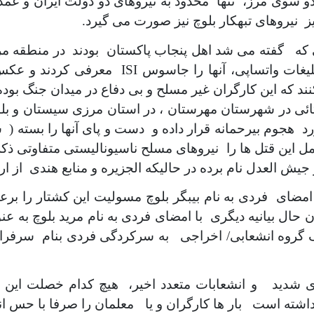
دو سوی مرز، تنها محدود به نیروهای دو دولت ایران و ع
 نیروهای تبهکار بلوچ نیز صورت می گیرد.
ی که گفته می شد اهل پنجاب پاکستان بودند در منطقه مر
بلیغات واتساپی، آنها را جاسوس
ISI
معرفی کردند و عکس ه
 کنند که این کارگران غیر مسلح و بی دفاع در میدان جنگ بود
ائی در شهرستان مهرستان ، در استان مرزی سیستان و ب
ورد هجوم بیرحمانه قرار داده و دست و پای آنها را بسته (
این قتل ها را نیروهای مسلح ناسیونالیستی متفاوتی ذکر ک
ش العدل نام برده در حالیکه الجزیره و منابع هندی از ارت
ه امضای فردی به نام بیبگر بلوچ مسولیت این کشتار را 
ن حال بیانیه دیگری با امضای فردی به نام مرید بلوچ ب
یک گروه انشعابی/ اخراجی به سرکردگی فردی بنام سرفراز 
دید و انشعابات متعدد اخیر، هیچ کدام خصلت این نو
اشته است بار ها کارگران و یا معلمان را صرفا با حس ان