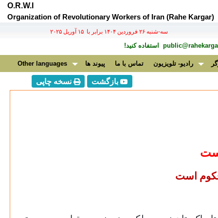
O.R.W.I
Organization of Revolutionary Workers of Iran (Rahe Kargar)
سه-شنبه ۲۶ فروردين ۱۴۰۴ برابر با ۱۵ آوريل ۲۰۲۵
public@rahekargar
استفاده کنید!
گر
رادیو- تلویزیون
تماس با ما
پیوند ها
Other languages
بازگشت
نسخه چاپی
است
محکوم است