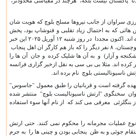
مدتا پاکستان نیست بلکه، هرچند در مقیاسی محدودتر،
زی سراوان از جانب نیروها مسلح بلوچ که هویت شان
ائی که به احتمال زیاد تقلبی و فتوشاپ بود، پخش
ه اند. اکنون مجددا در روز شنبه
۱۲
آوریل
۲۰۲۵
این خبر
لوچستان،
۸
نفر دیگر را که باز هم کارگر ان اهل پنجاب
 شکنجه و آزار) و به آن ها شلیک کرده و جان آن ها را
رده اند. مثلا بی بی سی به نقل ازخبر گزاری فرانسه
ش ناسیونالیستی بلوچ نام برده اند.
برعهده گرفته است و قربانیان را طبق معمول "جاسوس"
ه عنوان سخنگوی "ارتش ناسیونالیست بلوچ" منتشر شده
بنگلزئی معرفی می کند که از نام آنها سوء استفاده
ع عملیات مجرمانه را محکوم نمی کنند. حتی ارتش
تقام جوئی و به ظن پنجابی بودن و چینی ها را به جرم