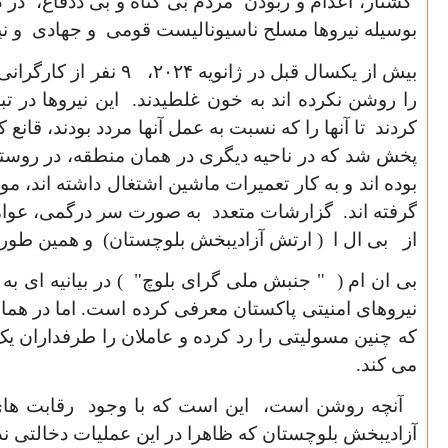
کشتار
،
اعدام و ربودن مردم بی گناه و بی ددفاع، در 
بوسیله نیروها مسلح ناسیونالیست قومی و جهادی و نیز
بیش از یکسال قبل در ژانویه
۲۰۲۴
،
۹
نفر از کارگران
را روشن نکرده اند به خون غلطیدند. این نیروها در ت
کردند تا آنها را که نسبت به عمل آنها مردد بودند، قانع
پخش شد که در ناحیه دیگری در همان منطقه، در روست
بوده اند و به کار تعمیرات ماشین اشتغال داشته اند، م
گرفته اند. گزارشات متعدد به صورت سر درگمی، عوامل 
از بی ال ا ( ارتش آزادیبخش بلوچستان) و همین طور جی
بی ان ام ( " جنبش ملی گرای بلوچ" ) در بیانیه ای ب
نیروهای امنیتی پاکستان معرفی کرده است. اما در هما
که چنین مسولیتی را رد کرده و عاملان را طرفداران 
می کند.
آنچه روشن است، این است که با وجود رقابت های ش
آزادیبخش بلوچستان که ظاهرا در این عملیات دخالتی ند