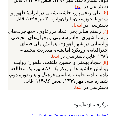
دوم، شماره سه، مهر
۱۳۹۹
، صص
۸۶-۱۱۴
، قابل
دسترسی در
اینجا
.
[
6
]
علی رنجی‌پور،
حاشیه‌نشینی در ایران؛ ظهور و
سقوط خوزستان، ایران‌وایر،
۳۰ تیر ۱۳۹۷، قابل
دسترسی در
اینجا
.
[
7
]
رستم صابری‌فر، عماد مزرعاوی، «مهاجرت‌های
روستا-شهری، حاشیه‌نشینی و بحران‌های محیطی
و انسانی در شهر اهواز»، همایش ملی فضای
جغرافیایی، رویکرد آمایشی، مدیریت محیط»،
۱۳۸۹
، قابل دسترسی در
اینجا
.
[
8
]
سجاد بهمنی و حسین ملتفت، «اهواز؛ روایت
پیدایش حاشیه ها بر پیکر یک کلانشهر، یک مطالعه
داده بنیاد»، جامعه شناسی فرهنگ و هنر،دوره دوم،
شماره سه، مهر
۱۳۹۹
، صص
۸۶-۱۱۴
، قابل
دسترسی در
اینجا
.
برگرفته از:«آسو»
5135
https://www.aasoo.org/fa/articles/