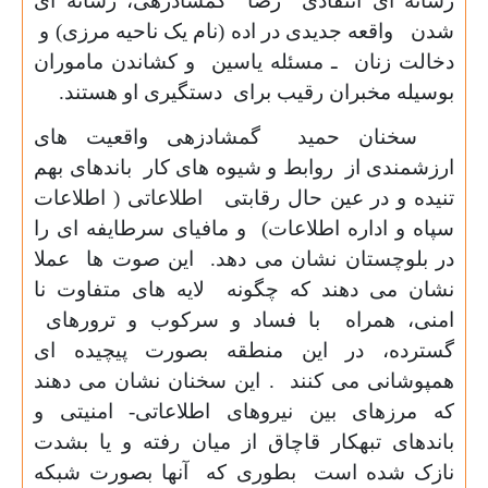
رسانه ای انتقادی رضا گمشادزهی، رسانه ای
شدن واقعه جدیدی در اده (نام یک ناحیه مرزی) و
دخالت زنان ـ مسئله یاسین و کشاندن ماموران
بوسیله مخبران رقیب برای دستگیری او هستند.
سخنان حمید گمشادزهی واقعیت های
ارزشمندی از روابط و شیوه های کار باندهای بهم
تنیده و در عین حال رقابتی اطلاعاتی ( اطلاعات
سپاه و اداره اطلاعات) و مافیای سرطایفه ای را
در بلوچستان نشان می دهد. این صوت ها عملا
نشان می دهند که چگونه لایه های متفاوت نا
امنی، همراه با فساد و سرکوب و ترورهای
گسترده، در این منطقه بصورت پیچیده ای
همپوشانی می کنند . این سخنان نشان می دهند
که مرزهای بین نیروهای اطلاعاتی- امنیتی و
باندهای تبهکار قاچاق از میان رفته و یا بشدت
نازک شده است بطوری که آنها بصورت شبکه