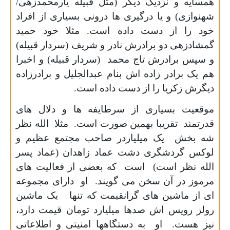
همسایه و نزدیک دیگر (مثل قبیله یارمحمدزهی/
شهنوازی) و یا درگیری ها درونی بسیاری از افراد
خود را از دست داده است. مثلا خود حمید
گمشادزهی دو برادرش نادر و شریف (سردار قبیله)
و سپس برادرش تاج محمد (سردار قبیله) و اخبرا
هم یک برادر زاده اش بنام عبدالجلیل و برادرزاده
دیگرش زکریا را از دست داده است.
موقعیت بسیاری از سرطایفه ها و دلال های
قدرتمند تقریبا بهمین صورت است. مثلا الله نظر
شه بخش یک میلیاردر صاحب مجتمع عظیم و
لوکس گردشگری دشت عماد زاهدان (عماد پسر
الله نظر است) است که بعضی از فعالیت های
مرموز در آن سخن می گویند. او دارای مجموعه
ای از ماشین های گرانقیمت که تنها یک ماشین
رولز رویس اش صدها میلیارد تومان قیمت دارد،
نیز هست. او به دستگاهها امنیتی و اطلاعاتی