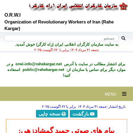
O.R.W.I
Organization of Revolutionary Workers of Iran (Rahe
Kargar)
به سايت سازمان کارگران انقلابی ايران (راه کارگر) خوش آمديد.
جمعه ۳۱ مرداد ۱۴۰۴ برابر با ۲۲ اگوست ۲۰۲۵
برای انتشار مطالب در سايت با آدرس
orwi-info@rahekargar.net
و در
موارد ديگر برای تماس با سازمان از;
public@rahekargar.net
استفاده
کنید!
MENU
تاریخ انتشار :جمعه ۳۱ مرداد ۱۴۰۴ برابر با ۲۲ اگوست ۲۰۲۵
بازگشت
نسخه چاپی
پیام های صوتی حمید گمشادزهی: