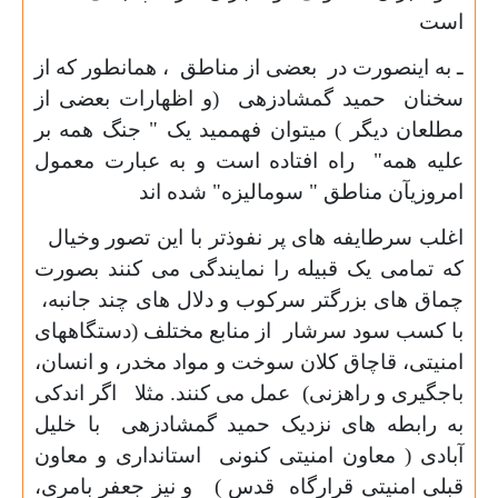
است
ـ به اینصورت در بعضی از مناطق ، همانطور که از
سخنان حمید گمشادزهی ‌(و اظهارات بعضی از
مطلعان دیگر ) میتوان فهممید یک " جنگ همه بر
علیه همه" راه افتاده است و به عبارت معمول
امروزیآن مناطق " سومالیزه" شده اند
اغلب سرطایفه های پر نفوذتر با این تصور وخیال
که تمامی یک قبیله را نمایندگی می کنند بصورت
چماق های بزرگتر سرکوب و دلال های چند جانبه،
با کسب سود سرشار از منابع مختلف (دستگاههای
امنیتی، قاچاق کلان سوخت و مواد مخدر، و انسان،
باجگیری و راهزنی) عمل می کنند. مثلا اگر اندکی
به رابطه های نزدیک حمید گمشادزهی با خلیل
آبادی ( معاون امنیتی کنونی استانداری و معاون
قبلی امنیتی قرارگاه قدس ) و نیز جعفر بامری،