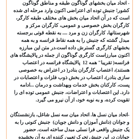
- اتحاد میان بخشهای گوناگون طبقه و مناطق گوناگون
کشور! جنبش توده ای اعتراضی اکنون وارد مرحله ای شده
است که در آن اتحاد میان بخش های مختلف طبقه کارگر،
کارگران بخش خصوصی و عمومی، کارگران مرکز و
شهرستانها، کارگران زن و مرد .... به نقطه قوتی برجسته
مبدل گشته که جنبش را به همه نقاط فرانسه و به همه
بخشهای کارگری گسترش داده است.در متن این مبارزه
اکنون مبارزاست کارگری گوناگون از جمله در پالایشگاه های
فرانسه( تقریبا" همه 12
پالایشگاه فرانسه در اعتصاب
هستند)، اعتصاب کارگران بنادر( در اعتراض به خصوصی
سازی بنادر)، اعتصاب در بخش ذوب فلزات و اعتصابات در
پست، کارکنان بخش خدمات وبهداشت و درمان ...ادامه
دارد. این اعتصابات و اعتراضات، جنبش عمومی توده ای را
تقویت کرده، و به نوبه خود، از آن نیرو می گیرد.
-اتحاد میان نسل ها. اتحاد میان سه نسل شاغل، بازنشستگان
و جوانان (دانش آموزان و دانش جویان)
جنبش کنونی را به
یک جنبش واقعی فرا نسلی مبدل ساخته است. حضور
جوانان در این جنبش تحرک تعیین کننده ای به آن بخشیده