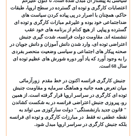
سیاسی به پیشتاز آن مبدل شده است. تا کنون علیرغم
اعتصابات کارگری و توده ای گسترده در سطح اروپا، طبقات
حاکم، همچنان با اصرار در پی پیاده کردن سیاست های
ضداجتماعی خود بوده و علیرغم مبازات کارگری و توده ای
گسترده و پیاپی
از هیچ کدام از برنامه های خود عقب
ننشسته اند. مقاومت دولت فرانسه، شدت گیری جنبش
اعتراضی توده ای، وارد شدن دانش آموزان و دانش جویان در
صحنه پیکار های اجتماعی و سیاسی وضعیت منحصر بفردی
را به وجود آورد که یاد آور دوره شورش های عظیم توده ای
سال 68 است.
جنبش کارگری فرانسه اکنون در خط مقدم
زورآزمائی
میان تعرض همه جانبه و هماهنگ سرمایه و مقاومت جنبش
توده ای کارگری در سراسر اروپا قرار گرفته است. از همین
رو، پیروزی جنبش اعتراضی فرانسه در به شکست کشاندن
" قانون جدید بازنشستگی" دولت سارکوزی می تواند به
نقطه عطفی نه فقط
در مبارزات کارگری و توده ای فرانسه
بلکه جنبش کارگری در سراسر اروپا مبدل شود.