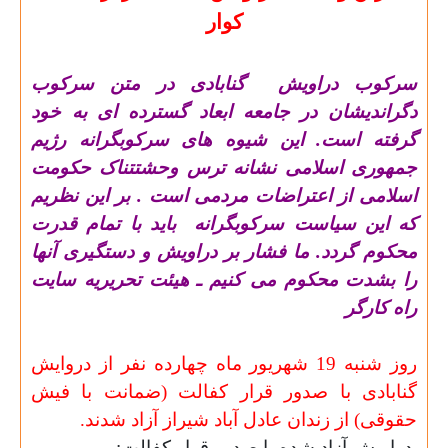
کوار
سرکوب دراویش
گنابادی در متن سرکوب
دگراندیشان در جامعه ابعاد گسترده ای به خود
گرفته است. این شیوه های سرکوبگرانه رژیم
جمهوری اسلامی نشانه ترس وحشتتناک حکومت
اسلامی از اعتراضات مردمی است . بر این نظریم
که این سیاست سرکوبگرانه
باید با تمام قدرت
محکوم گردد. ما فشار بر دراویش و دستگیری آنها
را بشدت محکوم می کنیم ـ هیئت تحریریه سایت
راه کارگر
روز شنبه 19 شهریور ماه چهارده نفر از دروایش
گنابادی با صدور قرار كفالت (ضمانت با فيش
حقوقی) از زندان عادل آباد شیراز آزاد شدند.
دراویش
آزاد شده با صدرو قرار کفالت
: