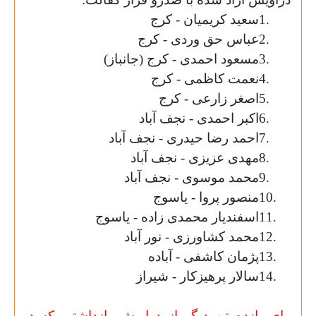
1.
سعید کریمیان - کرج
2.
عباس حق وردی - کرج
3.
مسعود احمدی - کرج (جانباز
)
4.
نعمت کاظمی - کرج
5.
اصغر زارعی - کرج
6.
اکبر احمدی - نجف آباد
7.
احمد رضا حیدری - نجف آباد
8.
مهدی عزیزی - نجف آباد
9.
محمد موسوی - نجف آباد
10.
منصور پروا - یاسوج
11.
اسفندیار محمدی زاده - یاسوج
12.
محمد کشاورزی - نور آباد
13.
پژمان کاشفی - آباده
14.
سالار پرهیزکار - شیراز
برای یازده تن دیگر از دراویش بازداشتی که در