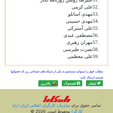
52.
علی کرمی
53.
مهدی اسانلو
54.
مهدی حسینی
55.
علی آسترکی
56.
مصطفی عبدی
57.
مهران رهبری
58.
نصرت طبرسی
59.
علی معظمی
مطلب فوق را میتوانید مستقیم به یکی از شبکه های جتماعی زیر که عضوآنها
هستید ارسال کنید:
توئیتر
فیسبوک
بالاترين
تمامی حقوق برای
سازمان کارگران انقلابی ايران (راه
کارگر)
محفوظ است. 2026 ©