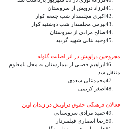
41.
فرزاد درویش از سروستان
42.
اکبری مجلسدار شب جمعه کوار
43.
بیرمی مجلسدار شب دوشنبه کوار
44.
صالح مرادی از سروستان
45.
وحید بنانی شهید گردید
مجروحین دراویش در اثر اصابت گلوله
46.
ابراهیم فضلی از بیمارستان به محل نامعلوم
منتقل شد
47.
محمدعلی سعدی
48.
اصغر کریمی
فعالان فرهنگی حقوق دراویش در زندان اوین
49.
حمید مرادی سروستانی
50.
رضا انتصاری فیلمبردار
51.
علیرضا روشن روزنامه نگار