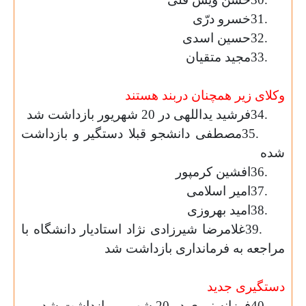
31.
خسرو درّی
32.
حسین اسدی
33.
مجید متقیان
وکلای زیر همچنان دربند هستند
34.
فرشید یداللهی در 20 شهریور بازداشت شد
35.
مصطفی دانشجو قبلا دستگیر و بازداشت
شده
36.
افشین کرمپور
37.
امیر اسلامی
38.
امید بهروزی
39.
غلامرضا شیرزادی نژاد استادیار دانشگاه با
مراجعه به فرمانداری بازداشت شد
دستگیری جدید
40.
فرزانه نوری در 20 شهریور بازداشت شد