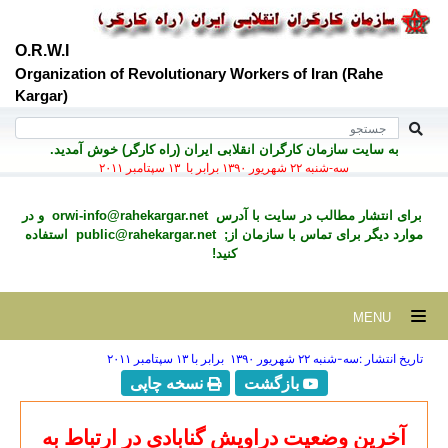
O.R.W.I
Organization of Revolutionary Workers of Iran (Rahe
Kargar)
به سايت سازمان کارگران انقلابی ايران (راه کارگر) خوش آمديد.
سه-شنبه ۲۲ شهريور ۱۳۹۰ برابر با ۱۳ سپتامبر ۲۰۱۱
برای انتشار مطالب در سايت با آدرس
orwi-info@rahekargar.net
و در
موارد ديگر برای تماس با سازمان از;
public@rahekargar.net
استفاده
کنید!
MENU
تاریخ انتشار :سه-شنبه ۲۲ شهريور ۱۳۹۰ برابر با ۱۳ سپتامبر ۲۰۱۱
بازگشت
نسخه چاپی
آ
خرین وضعیت دراویش گنابادی در ارتباط به