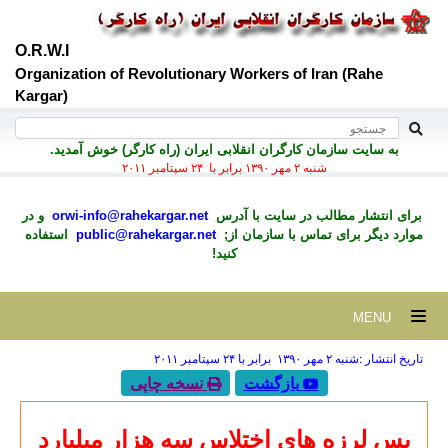
O.R.W.I
Organization of Revolutionary Workers of Iran (Rahe
Kargar)
به سايت سازمان کارگران انقلابی ايران (راه کارگر) خوش آمديد.
شنبه ۲ مهر ۱۳۹۰ برابر با ۲۴ سپتامبر ۲۰۱۱
برای انتشار مطالب در سايت با آدرس
orwi-info@rahekargar.net
و در
موارد ديگر برای تماس با سازمان از;
public@rahekargar.net
استفاده
کنید!
MENU
تاریخ انتشار :شنبه ۲ مهر ۱۳۹۰ برابر با ۲۴ سپتامبر ۲۰۱۱
بازگشت
نسخه چاپی
پس لرزه های اختلاس سه هزار میلیارد