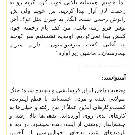
"ما خوبیم. همسایه بالایی فوت کرد. گربه رو به
زحمت لای آوار پیدا کردیم. من خوبم ولی ش.
زانوش زخمی شده، انگار یه چیزی مثل نوک آهن
توش فرو رفته باشه. من کف پام زخمیه چون
کفش پیدا نمی‌کردیم. اومدیم نشستیم سر کوچه.
یه آقایی گفت میرسونمتون... داریم میریم
بیمارستان... ماشین زیر آواره"
...............................
آمینواسید
:
وضعیت داخل ایران فرسایشی و پیچیده شده؛ جنگ
طولانی شده و مردم خسته‌اند. با قطع اینترنت،
کسب‌وکارهای آنلاین عملاً از بین رفته و خیلی‌ها به
کارهای یدی روی آورده‌اند. بدهی‌ها بالا رفته و
چشم‌انداز روشنی از آینده دیده نمیشود. در دید و
بازدیدهای عید، به‌جای احوال‌پرسی از آخرین