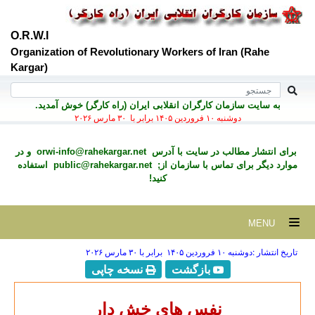
O.R.W.I
Organization of Revolutionary Workers of Iran (Rahe
Kargar)
به سايت سازمان کارگران انقلابی ايران (راه کارگر) خوش آمديد.
دوشنبه ۱۰ فروردين ۱۴۰۵ برابر با ۳۰ مارس ۲۰۲۶
برای انتشار مطالب در سايت با آدرس
orwi-info@rahekargar.net
و در
موارد ديگر برای تماس با سازمان از;
public@rahekargar.net
استفاده
کنید!
MENU
تاریخ انتشار :دوشنبه ۱۰ فروردين ۱۴۰۵ برابر با ۳۰ مارس ۲۰۲۶
بازگشت
نسخه چاپی
نفس های خش دار