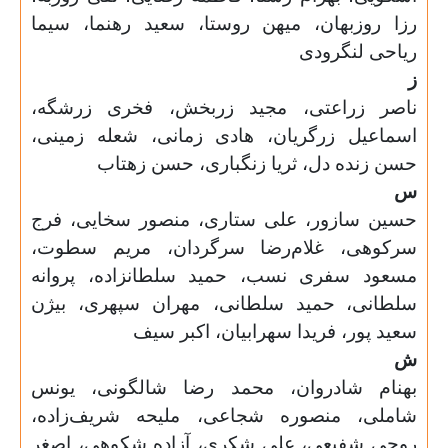
رزا روزبهان، میهن روستا، سعید رهنما، سیما
ریاحی لنگرودی
ز
ناصر زراعتی، مجید زربخش، فخری زرشگه،
اسماعیل زرگریان، هادی زمانی، شعله زمینی،
حسن زنده دل، ثریا زنگباری، حسن زهتاب
س
حسین سازور، علی ستاری، منصور سخایی، فرج
سرکوهی، غلام‌رضا سرگردان، مریم سطوت،
مسعود سفری نسب، حمید سلطانزاده، پروانه
سلطانی،
حمید سلطانی، مهران سپهری، بیژن
سعید پور، فریدا سهرابیان، اکبر سیف
ش
بهنام شادروان، محمد رضا شالگونی، یونس
شاملی، منصوره شجاعی، ملیحه شریف‌زاده،
روحی شفیعی، علی شکری، آزاده شکوهی، اصغر