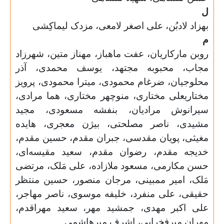
ل
بهزاد لادبُن، علی اصغر لامعی، مزدک لیماکِشی
م
روبن مارکاریان، عفت ماهباز، مهناز متین، شهرزاد
مجاب، محبوبه مجتهد، یوسف محمدی، آذر
محلوجیان، ضرغام محمودی، میترا محمودی، پرویز
مختاری
علی مختاری، منوچهر مختاری، هما مرادی،
سیرانوش مرادیان، بنفشه مسعودی، مجید
مشیدی، ناصر مصلحتی، بیژن معجری، هایده
مغیثی، پویان مقدسی، جبران مقدم، حسین مقدم،
خدیجه مقدم، رضوان مقدم، سعید مقیسه‌ای،
حسن مکارمی، مسعود ملازاده، علی مَلک، مرتضی
مَلک، امیر ممبینی، مرجان منصور، حسین منتظر
حقیقی، علی منفرد، خلیفه موسوی، ناصر مهاجر،
علی اکبر مهدی، جمشید مهر، سعید مهراقدم،
مهران میرفخرایی، اشرف میرهاشمی