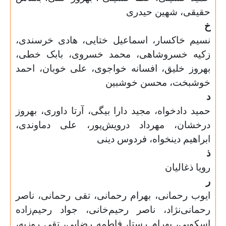
حقیقی، شهین حیدری
خ
نسیم خاکسار، اسماعیل ختایی، هادی خرسندی،
زکیه خسروشاهی، محمد خسروی، بابک خطی،
بهروز خلیق، افسانه خواجوی، علی خوبان، احمد
خوشبخت، محسن خوشبین
د
حمید دادخواه، مجید دارا بیگی، آرتا داوری، بهروز
درخشان، مهرداد درویش‌پور، علی دماوندی،
ابراهیم دینخواه، فردوس دینی
ذ
رویا ذغالیان
ر
ایوب رحمانی، بهرام رحمانی، تقی رحمانی، ناصر
رحمانی‌نژاد، ناصر رحیم‌خانی، جواد رحیم‌زاده
اسکویی، بهرام رستا، فاطمه رضایی، تقی روزبه،