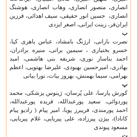
انصاری، منصور انصاری، وهاب انصاری، هوشنگ
انصاری، حسین انور حقیقی، سیف اهدائی، فرزین
ایران‌فر، زینت ایرانی، اصغر ایزدی
ب
نصرت بارانی، ارژنگ بامشاد، عباس باهری کیا،
خسرو بختیاری ، سیمین براتی، منیره برادران،
احمد بناساز نوری، شریفه بنی هاشمی، امید
بهادری، امیرحسین بهبودی، علیرضا بهتویی، اعظم
بهرامی، سیما بهمنش، بهروز بیات، نورا بیانی
پ
کورش پارسا، علی پُرسان، ژینوس پزشکی، محمد
پوردوائی، سعید پورعبدالله، فریده پورعبدالله،
احمد پورمندی، فریبرز پویا، امیر پیام ( رادیو پیام
کانادا)، بیژن پیرزاده، علی پیریایی، غلام پیریایی،
مسعود پیوندی
ت