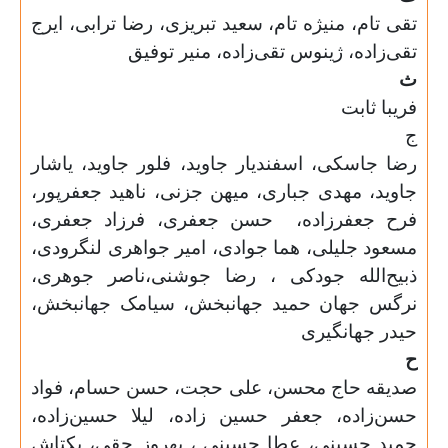
تقی تام، منیژه تام، سعید تبریزی، رضا ترابی، ایرج
تقی‌زاده، ژینوس تقی‌زاده، منیر توفیق
ث
فریبا ثابت
ج
رضا جاسکی، اسفندیار جاوید، فلور جاوید، یاشار
جاوید، مهدی جباری، میهن جزنی، ناهید جعفرپور،
فرح جعفرزاده، حسن جعفری، فرزاد جعفری،
مسعود جلیلی، هما جوادی، امیر جواهری لنگرودی،
ذبیح‌الله جودکی ، رضا جوشنی،ناصر جوهری،
نرگس جهان حمید جهانبخش، سیامک جهانبخش،
حیدر جهانگیری
ح
صدیقه حاج محسن، علی حجت، حسن حسام، فواد
حسن‌زاده، جعفر حسین زاده، لیلا حسین‌زاده،
حمید حسینی، عطا حسینی ، بهروز حقی، بکتاش