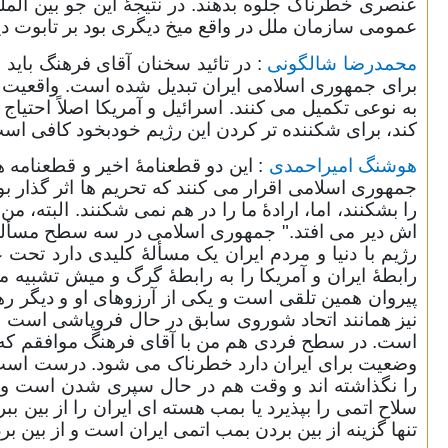
عنصری خطرناک جلوه بدهند. در نتیجۀ این جو بین الم
عمومی سازمان ملل در واقع میخ دیگری بود بر تابوت دی
محمدرضا شالگونی
: در تائید سخنان آقای فرهنگ بای
برای جمهوری اسلامی ایران تبدیل شده است. واقعیت این
به نوعی تکمیل می کنند. اسرائیل و آمریکا اصلاً احتیا
کند، برای شکننده تر کردن این رژیم خودبخود کافی اس
هوشنگ امیراحمدی
: این دو قطعنامۀ اخیر و قطعنامه 
جمهوری اسلامی اقرار می کنند که تحریم ها اثر گذار بود
را بشکنند، اما، ارادۀ ما را در هم نمی شکنند. البته،
اش دیر می افتد." جمهوری اسلامی در سه سطح مسأله
رژیم با دنیا و مردم ایران یک مسألۀ کلیدی دارد ت
رابطۀ ایران و آمریکا را به رابطۀ گرگ و میش تشبیه
پیروان همین تلقی است و یکی از آرزوهای او و دیگر ر
نیز همانند اتحاد شوروی سابق در حال فروپاشی است و
است. در سطح فردی هم من با آقای فرهنگ موافقم که م
وضعیت برای ایران دارد خطرناک می شود. درست است که 
را نگذاشته اند و وقت هم در حال سپری شدن است و در 
سلاح اتمی را بپذیرد یا بمب هسته ای ایران را از بین بب
تنها گزینه از بین بردن بمب اتمی ایران است و از بین ب