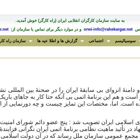
به سايت سازمان کارگران انقلابی ايران (راه کارگر) خوش آمديد.
درس
orwi-info@rahekargar.net
و در موارد ديگر برای تماس با سازمان از;
.net
سوسیالیسم
اجتماعی
گزارش ها و اطلا عیه ها
سازمان راه کار
منۀ انزوای بی سابقۀ ایران را در صحنۀ بین المللی نشان
است و هم این برنامۀ اتمی بی آنکه حتا کار به جاهای باری
ده است. اما، مختصات این تمایز چیست و چه دورنمایی ا
اسلامی ایران تصویب شد : پنج عضو دائم شورای امنیت ب
 در تأئید ماهیت نظامی برنامۀ اتمی ایران نگرانی فزایندۀ 
ای را به تصویب مجمع عمومی سازمان ملل رساند که در آن دولت ا