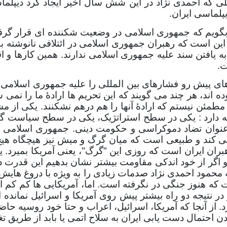
للی که احمدی نژاد در این شش سال اخیر ایجاد کرد دیپلم
پلماسی ایران
.
د بگویم که جمهوری اسلامی در وضعیت شکننده ای قرار گرف
 است که رهبران جمهوری اسلامی در ائتلافی نانوشته با ا
ج به یافتن سند علیه جمهوری اسلامی ندارند. همین کارها و
ت
.
های پیش رو فشارهای بین المللی را علیه جمهوری اسلامی ا
ه اند، هر چند می گویند که این تحریم ها ارادۀ ما را نمی 
 من مطمئن نیستم که ارادۀ آنها را هم درهم نشکنند. یکی از
 دارد : یکی در سطح استراتژیک، یکی در سطح سیاست گذ
حت عنوان تضاد دموکراسی و حکومت دینی. جمهوری اسلام
 می کند و طبیعی است که میان گرگ و میش نیز هیچگاه ه
هبران ایران است که روزی این "گرگ"، یعنی آمریکا بمیرد.
 اگر از خود اندکی مقاومت بیشتر نشان بدهیم این قدرت 
حمود احمدی نژاد صدمات زیادی را به ویژه با دروغ هایش 
هنوز جنگی در نگرفته است. اما، آمریکایی ها کم کم این
نتیجه دو راه بیشتر پیش روی آمریکا و اسرائیل نمانده اس
رد. از آنجا که آمریکا، اسرائیل، اعراب و حتا خود روسیه حا
ردن احتمال دست یابی ایران به سلاح اتمی یا بابد از طریق ت