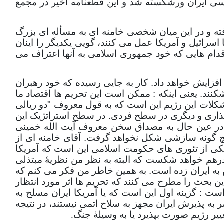
اسی ایران ورشکسته شد و این قطعنامه اخیر در مجمع
ته و در این میان شخصی خامنه ای به مسأله ای بزرگ
سرائیل و آمریکا عمل می کنند، گویی یکدیگر را اینان
 اقدام هایی که خود جمهوری اسلامی به آنها اعتراف می
فزایش خواهد داد. کار به جایی رسیده که خود رهبران
شکنند. یعنی اینکه : ممکن است این تحریم ها اقتصاد ما
 مشکلات این رژیم این است که به قول معروف "دو ریالی
اری و دیگری در سطح فردی. در سطح استراتژیک این
ی در عین حال به مصداق سخن معروف آیت الله خمینی
یچ گونه سازشی شکل نخواهد گرفت. آقای خامنه ای از
 یکی از تئوری های حکومت اسلامی این است که آمریکا
درهم خواهد شکست که البته به نظر من نظریۀ مبتذلی
به ایران زده است. به همین خاطر من فکر می کنم که
 بحث را مطرح می کنند که تحریم ها اثر مورد انتظار
ت : گزینه اول این است که یا آمریکا ایران مسلح به
ضر به پذیرش ایران مجهز به سلاح اتمی نیستند، در نتیجه
غییر رژیم صورت بپذیرد یا به وسیلۀ جنگ
.