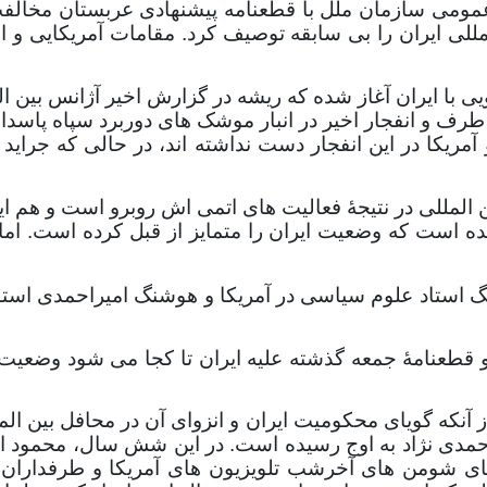
 تنها 9 کشور عضو مجمع عمومی سازمان ملل با قطعنامه پیشنهادی عربست
مللی ایران را بی سابقه توصیف کرد. مقامات آمریکایی و ا
 با ایران آغاز شده که ریشه در گزارش اخیر آژانس بین ال
کا در این انفجار دست نداشته اند، در حالی که جراید اسرا
ین المللی در نتیجۀ فعالیت های اتمی اش روبرو است و هم این
ده است که وضعیت ایران را متمایز از قبل کرده است. اما
 استاد علوم سیاسی در آمریکا و هوشنگ امیراحمدی استاد
 قطعنامۀ جمعه گذشته علیه ایران تا کجا می شود وضعیت ی
 آنکه گویای محکومیت ایران و انزوای آن در محافل بین ا
ی نژاد به اوج رسیده است. در این شش سال، محمود احمدی
ای شومن های آخرشب تلویزیون های آمریکا و طرفداران جن