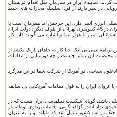
ان مخالفت کردند. نمایندۀ ایران در سازمان ملل اقدام عربستان
روپایی در نظر دارند از فردا سلسله مجازات های جدید
مللی انرژی اتمی دارد. این چرخش اما همزمان است با
دو رویداد یا تحول : وخامت اوضاع اقتصادی ایران از یک طرف و انفجار اخیر در انبار موشک های دوربرد سپاه پاسداران در 45 کیلومتری تهران، از طرف دیگر : دولت ایران
ئیلی اینبار با هزار ایما و اشاره می گویند کار، کار
 برنامۀ اتمی بی آنکه حتا کار به جاهای باریک بکشد از
، مختصات این تمایز چیست و چه دورنمایی از اتفاقات
علوم سیاسی در آمریکا از شرکت شما در این میزگرد
ا انزوای ایران را به قول مقامات آمریکایی بی سابقه
لمللی باشد، گویای شکست دیپلماسی ایران هست که در
 نژاد آنقدر گزافه گویی، افسانه پردازی توطئه بار
گ در این کشور تبدیل شد که مایلند او را به عنوان