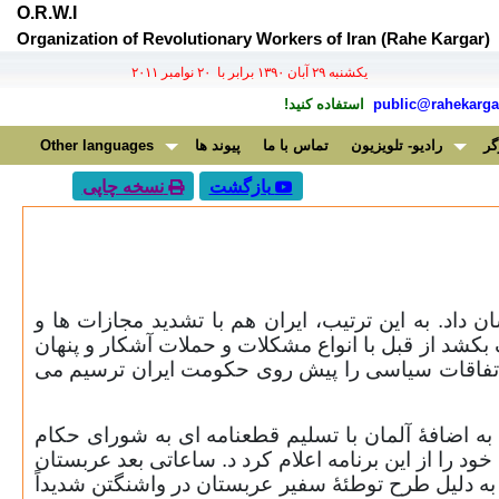
O.R.W.I
Organization of Revolutionary Workers of Iran (Rahe Kargar)
يكشنبه ۲۹ آبان ۱۳۹۰ برابر با ۲۰ نوامبر ۲۰۱۱
public@rahekargar
استفاده کنید!
گر
رادیو- تلویزیون
تماس با ما
پیوند ها
Other languages
بازگشت
نسخه چاپی
 داد. به این ترتیب، ایران هم با تشدید مجازات ها و
ک بکشد از قبل با انواع مشکلات و حملات آشکار و پنهان
ز اتفاقات سیاسی را پیش روی حکومت ایران ترسیم می
ه اضافۀ آلمان با تسلیم قطعنامه ای به شورای حکام
خود را از این برنامه اعلام کرد د. ساعاتی بعد عربستان
سلامی به دلیل طرح توطئۀ سفیر عربستان در واشنگتن شدیداً