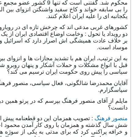
محکوم شد. گفتنی است که
را بی سابقه خواند و کاخ سفید واشنگتن انزوای بین ال
یکجانبه ای را علیه ایران اعلام کنند
.
کشورهای غربی مدعی اند که چرخش تازه ای در رویارویی
بر خلاف عادت همیشگی اش اصرار دارد که اسرائیل و آمری
موساد است
.
به این ترتیب، ایران هم با تشدید مجازات ها و انزوای ب
قبل با انواع مشکلات و حملات آشکار و پنهان روبرو ش
سیاسی را پیش روی حکومت ایران ترسیم می کند؟
آقایان محمدرضا شالگونی، فعال سیاسی، منصور فرهنگ
سپاسگزارم
.
مایلم از آقای منصور فرهنگ بپرسم که در پرتو همین دو
دانست؟
منصور فرهنگ
: تصویب همزمان این دو قطعنامه پیش از
شش سال گذشته و همزمان با روی کار آمدن محمود احمد
و خرافه پراکنی کرد که برای مدتی به یکی از سوژه ه