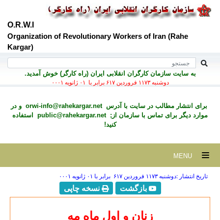
O.R.W.I
Organization of Revolutionary Workers of Iran (Rahe
Kargar)
به سايت سازمان کارگران انقلابی ايران (راه کارگر) خوش آمديد.
دوشنبه ۱۱۷۳ فروردين ۶۱۷ برابر با ۰۱ ژانويه ۰۰۰۱
برای انتشار مطالب در سايت با آدرس
orwi-info@rahekargar.net
و در
موارد ديگر برای تماس با سازمان از;
public@rahekargar.net
استفاده
کنید!
MENU
تاریخ انتشار :دوشنبه ۱۱۷۳ فروردين ۶۱۷ برابر با ۰۱ ژانويه ۰۰۰۱
بازگشت
نسخه چاپی
زنان و اول ماه مه