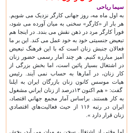
سیما ریاحی
به اول ماه مه، روز جهانی کارگر نزدیک می شویم.
هر بار از «کارگر» سخنی به میان آورده می شود،
فورأ کارگر مرد در ذهن نقش می بندد. در اینجا هم
تبعیض جنسیتی خود به خود عمل می کند. این بر ما
فعالان جنبش زنان است که با این فرهنگ تبعیض
آمیز مبارزه کنیم. هر چند آمار رسمی حضور زنان
در اشتغال بسیار پائین است، اما بخش بزرگی از
کار زنان، در آمارها به حساب نمی آیند. رئيس
هيات موسس كانون زنان بازرگان ايران به ایلنا
گفت: « هم ‌اكنون ۱۳درصد از زنان ايراني مشغول
به كار هستند. براساس آمار مجمع جهاني اقتصاد،
ايران در رتبه ۱۱۶ از حيث فعاليت‌هاي اقتصادي
زنان قرار دارد »
.
اما وقتی از اشتغال سخن به میان می آید، بخش