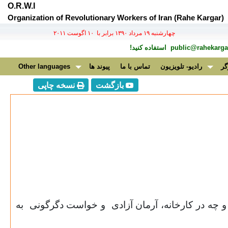
O.R.W.I
Organization of Revolutionary Workers of Iran (Rahe Kargar)
چهارشنبه ۱۹ مرداد ۱۳۹۰ برابر با ۱۰ اگوست ۲۰۱۱
public@rahekargar
استفاده کنید!
گر
رادیو- تلویزیون
تماس با ما
پیوند ها
Other languages
بازگشت
نسخه چاپی
 چه در کارخانه، آرمان آزادی
و خواست دگرگونی
به