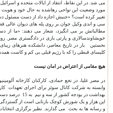
می شد. در این نقاط، انتقاد از ایالات متحده و اسرائی
مورد وضعیت این نواحی رهاشده به حال خود و هویت ا
تغییر کرده است؟ «جنبش اجازه داد از دست مسئول د
سی و اندی وکیل جوان بر روی پله های دیوان عالی قضا
مطالباتش بر می انگیزد، شعار می دهند: «ما از د
خویشاوندسالاری و پارتی بازی در دادگستری مصر. رو
نحستین
بار در تاریخ معاصر، دانشکده هنرهای زیبا
کلیسای قبطی را که با رژیم قبلی بی کم و کاست همدست
هیچ مقامی از اعتراض در امان نیست
در مصر علیا، در نجع حمادی، کارکنان کارخانه آلوم
وابسته به شرکت کانال سوئز برای اجرای تعهدات
کار
بهداشت در بودجه کشور از سه و نیم
به 15
درصد دست 
این هزار و یک شورش کوچک بازتابی است از گستردگی 
و رسانه ها به بحث
می گذارند. نظیر برگزاری انتخابا