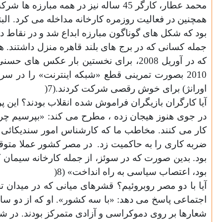
محمد عطار، کارگر 45 ساله نیز در همه مبارزه ها شرکت کرده
همچنین در فعالیت روزمره کارخانه مداخله می کرد. ال
بود که شکل های گوناگون مبارزه ابداع شد و در نقاط دی
جمله کسانی که در برج های بلند قاهره منزل داشتند. 
که در آوریل 2008، برای نخستین بار عک
2010 بصورت تمرینی قطع «شبکه اینترنت» را در 
اورانژ) برای خوش رقصی شرکت کردند.(7
)
آیا کارگران بازیگران فراموش شده انقلاب بودند؟ ا
در جوی هنوز هیجان زده ، مطرح می کند: «بپرسیم چرا 
کار می کنند. مخاطب ما که کارشناس امور سندیکائی
ضربه کاری را به حاکمیت زد.
در مصر کشور عملا متوقف
بود، اعتصاب سیاسی به راه انداخت» (8
)
اجتماعی پاسخ می دهد: «با سه کشور». او که از دو سا
شعارها بر روی دموکراسی و آزادی متمرکز بودند. در ش