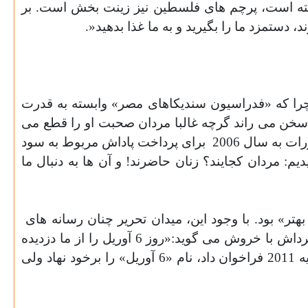
آراسته است، پرچم های فلسطین نیز زینت بخش است. بر
 دستمزد ما را بگیرید و به ما غذا بدهید
.»
چرا که «فدراسیون سندیکاهای مصر» وابسته به قدرت
گینی بر سر، با اراده سخن می راند گرچه غالبا مردان صحبت او را قطع می
به سال 2006
برای پرداخت پاداش مربوط به سود
دیم: مردان کجایند؟ زنان حاضرند! و آن ها به دنبال ما
داخلی و بین المللی را به خود مشغول کرده که آنان ریشه های کارگری انقلاب را فراموش کرده اند (5). خانم دمیرداش با خروش می گوید:«روز 6 آوریل را از ما دزدیده
اند!». در روز 6 آوریل 2008، در اینجا علیه هزینه گران زندگی قیام شد (6). جنبشی که برای تظاهرات روز 25 ژانویه 2011 فراخوان داد، نام «6 آوریل» را برخود نهاد ولی