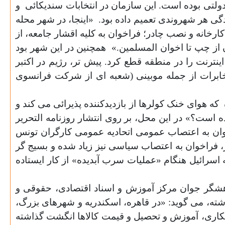
لتی بوده است. این سازمان در انتخابات سندیکائی
و
گی هر شهروندی تعمیم داده بود.
«اینجا، در شهر محله
ارخانه و نصب چادر؛ فراخوان به کلیه اقشار جامعه، از
 از چپ تا اخوان المسلمین.»
همچنین در این شهر بود
، اینترنت را در منطقه قطع کرد. پیش تر، رژیم در اکتبر
مخابرات از جمله موبینی (شعبه ای از شرکت فرانسوی
که هوای خنک کولرها از بازدیدکننده پذیرائی می کند و
 است؟» در این محل، بر روی انتشار روزنامه التحریر
ان به اعتصاب عمومی اتحادیه عمومی کارگران تونس
، فراخوان به اعتصاب سیاسی نیز زیاد شده و بسیج گر
 نیز برای اعتراض به صادرات تولیداتش به اسرائیل هنگام «عملیات سرب آبدیده» از کار ایستاده
روبروئیم؟ قشرهای میانی که در میدان تحریر حضور دارند و بقیه کشور؟ علاءالدین عرفات (9) پژوهشگر جوان مرکز آموزش و اسناد اقتصادی، حقوقی و
شته، می گوید: «در قاهره، اسکندریه و شهرهای بزرگ،
بیکاری، آموزش و تحصیل و قیمت کالاها انگشت گذاشته