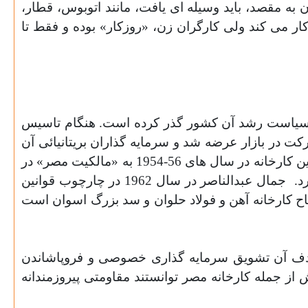
ه مقصد، باید وسیله ای یافت، مانند اتوبوس، قطار،
می کند ولی کارگران زن، «روزکار» بوده و فقط تا
ر و سیاست رشد آن کشور گذر کرده است. هنگام تاسیس
 در بازار عرضه شد و سرمایه گذاران بریتانیائی آن
ها را خریدند. در آن زمان مصر با این که رسما از سال 1922 به استقلال رسیده بود، هنوز تحت اشغال بریتانیا بود. این کارخانه در سال های 56-1954 به «مالکیت مصر» در
د.
جمال عبدالناصر در سال 1962 در چارچوب قوانین
تاح کارخانه آهن و فولاد حلوان و سد بزرگ اسوان است
ور کار قرار گرفت. هدف آن تشویق سرمایه گذاری خصوصی و فروپاشاندن
ارک شتاب یافت. فقط چند بخش از جمله کارخانه مصر توانستند مقاومتی پیروزمندانه