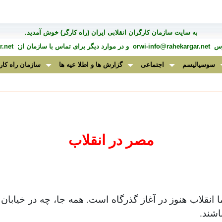
به سايت سازمان کارگران انقلابی ايران (راه کارگر) خوش آمديد.
درس
orwi-info@rahekargar.net
و در موارد ديگر برای تماس با سازمان از;
.net
سوسیالیسم
اجتماعی
گزارش ها و اطلا عیه ها
سازمان راه کار
مصر در انقلاب
قلاب هنوز در آغاز گذرگاه است. همه جا، چه در خیابان و
اشند
.