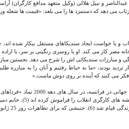
 عبدالناصر و نبیل هلالی (وکیل متعهد مدافع کارگران) 
تاب می دهد که دستمزد ها را می بلعد: «قیمت ها شعله ورند،
اب و یا خواست ایجاد سندیکاهای مستقل بیکار شده اند، 
 خانم وداد دمیرداش از سال 1984 در کارخانه مصر کار می کند. او با روسری رن
ی و مبارزات سندیکائی اش را شرح می دهد. نحستین مبازرات 
ردید بودند، «ما به حیاط رفتیم و آنان را به مبازره طلبی
فکر می کنند که آینده بر روی دوش ماست
».
د «فرداهای بهتر» بود. با وجود این، میدان تحریر چنان رسانه های