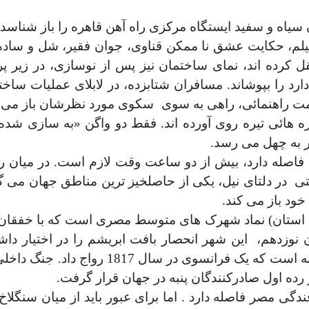
اه و سفید ایستگاه مرکزی راه آهن قاهره را باز شناسد. ا
 است. داستان فیلم، حکایت عشق نا ممکن قناوی، جوان فقیر، شل
 کرده اند، نمای ساختمان نیز پس از نوسازی، در زیر 
د را بپوشاند. مسافران شتابزده، در لابلای عملیات ساختم
امت راهنمائی، راهی به سوی
سکوی مورد نظرشان باز می کن
ه هائی تیره روی آورده اند. فقط دو واگن «به سازی شده» 
ر به چهل می رسد
.
فاصله دارد، بیش از دو ساعت وقت لازم است. در میان را
تی
در دلتای نیل، یکی از حاصلخیز ترین مناطق جهان می گذ
ود باز می کند
.
ی استان) نماد شهرک های متوسط مصری است که با خفقان
 نوزدهم،
این شهر انحصار بافت ابریشم را در اختیار 
 رده اول صادرکنندگان پنبه در جهان قرار گرفت
.
دگی مصر فاصله دارد . اما برای عبور باید از میان سنگلاخ