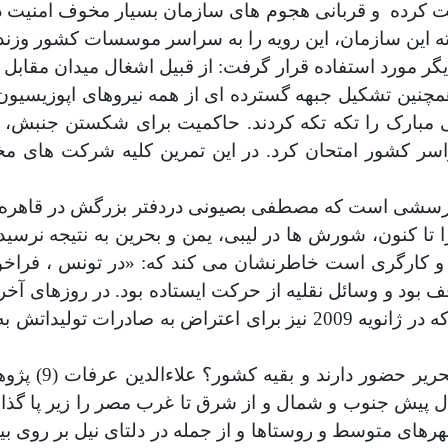
و قربانی هجوم های سازمان بسیار مخوف امنیت دو
بته این سازمان، این رویه را به سراسر موسسات کشور وزند
گر مورد استفاده قرار گرفت: از قبیل اشغال میدان مقابل ک
همچنین تشکیل جبهه گسترده ای از همه نیروهای اپوزیسیون
س های حسنی مبارک را تکه تکه کردند. حاکمیت برای شکستن جنبش
سراسر کشور امتحان کرد. در این تمرین کلیه شرکت های 
ین پرسشی است که مصطفی بصیونی دردفتر بزرگش در قاهره
تا کنون، شورش ها در لیبی، یمن و بحرین به نتیجه نرسیده
 و کارگری است خاطرنشان می کند که: «در تونس ، فراخو
 بود و وسائل نقلیه از حرکت ایستاده بود. در روزهای آخر
بود. بدین صورت که در سوئز، از جمله کارخانه سیمان که در ژانویه 2009
آیا با دو مصر 
ل پیش جنوب و شمال و از شرق تا غرب مصر را زیر پا گذا
هرهای متوسط و روستاها و از جمله در دلتای نیل بر روی 