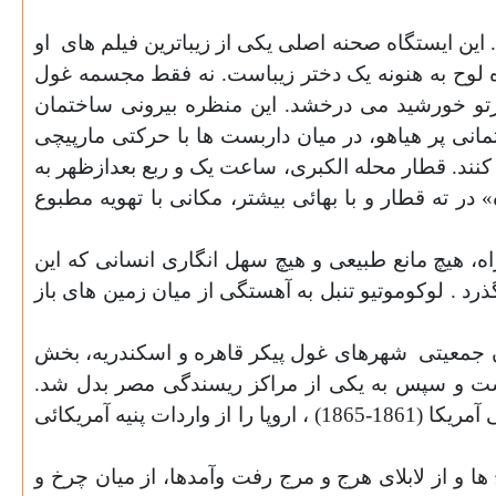
ین ایستگاه صحنه اصلی یکی از زیباترین فیلم های
او
 و ساده لوح به هنونه یک دختر زیباست. نه فقط مجسمه غول
پرتو خورشید می درخشد. این منظره بیرونی ساختمان
انی پر هیاهو، در میان داربست ها با حرکتی مارپیچی
ند. قطار محله الکبری، ساعت یک و ربع بعدازظهر به
در ته قطار و با بهائی بیشتر، مکانی با تهویه مطبوع
ه، هیچ مانع طبیعی و هیچ سهل انگاری انسانی که این
رد . لوکوموتیو تنبل به آهستگی از میان زمین های باز
 جمعیتی
شهرهای غول پیکر قاهره و اسکندریه، بخش
داشت و سپس به یکی از مراکز ریسندگی مصر بدل شد.
شهرت این شهر به خاطر کیفیت استثنائی الیاف بلند پنبه است که یک فرانسوی در سال 1817 رواج داد. جنگ داخلی آمریکا (1861-1865) ، اروپا را از واردات پنیه آمریکائی
 ها و از لابلای هرج و مرج رفت وآمدها، از میان چرخ و