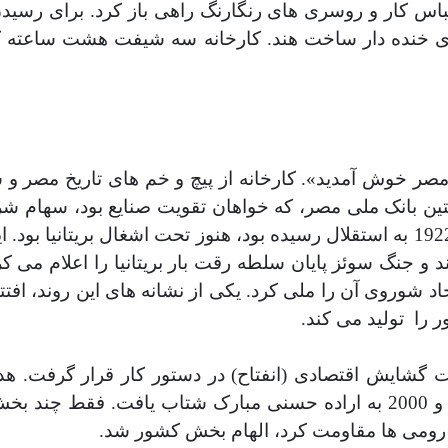
س کار و روسری های رنگارنگ راهی باز کرد. برای رسیدن ب
خنده دار ساخت هند. کارخانه سه شیفت هشت ساعته کار 
ت مصر خوش آمدید». کارخانه از پیچ و خم های تاریخ مص
بانک ملی مصر، که خواهان تقویت صنایع بود، سهام شرکت
د و جنگ سوئز پایان سلطه رقت بار بریتانیا را اعلام می کر
 شوروی آن را ملی کرد. یکی از نشانه های این روند، افت
ر را
تولید می کند
.
نور سادات به قدرت در سال 1970، سیاست گشایش اقتصادی (انفتاح) در دست
بخش دولتی بود. این استراتژی در سال های دهه 1990 و 2000 به اراده حسنی مب
رومی ها مقاومت کرد، الهام بخش کشور شد
.