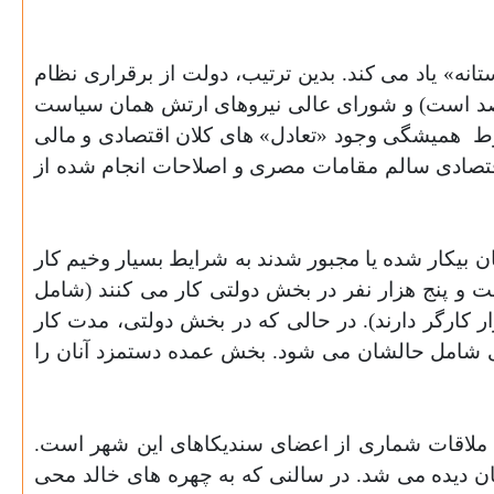
ه» یاد می کند. بدین ترتیب، دولت از برقراری نظام
دی و دریافت مالیات از سود شرکت ها منصرف شد (در حال حاضر، میزان مالیات برای همه 20 در صد است) و شورای عالی نیروهای ارتش همان سیاست
همیشگی وجود «تعادل» های کلان اقتصادی و مالی
صندوق جهانی پول در گزارشی به تاریخ 14 آوریل 2010 «سیاست کلان اقتصادی سالم مقامات مصری و اصلاحات انجام شده از
ها هزار از آنان بیکار شده یا مجبور شدند به شرایط بسیار وخیم کار
بیست و پنج هزار نفر در بخش دولتی کار می کنند (شامل
وسسه کار می کنند که 36 موسسه از آنها بیشتر از هزار کارگر دارند). در حالی که در بخش دولتی، مدت کار
 تعطیلات دارند و نه سودی شامل حالشان می شود. بخش عمده دستمزد آنان را
ملاقات شماری از اعضای سندیکاهای این شهر است.
ان دیده می شد. در سالنی که به چهره های خالد محی