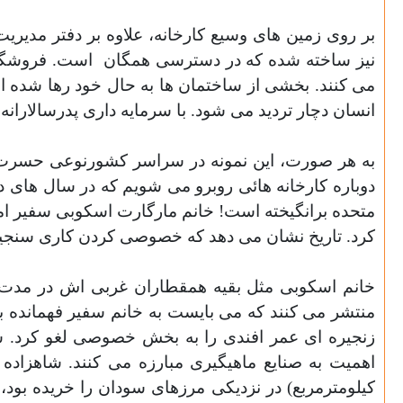
بر روی زمین های وسیع کارخانه، علاوه بر دفتر مدیریت
نیز ساخته شده که در دسترسی همگان
است. فروشگاه
می کنند. بخشی از ساختمان ها به حال خود رها شده اند
انسان دچار تردید می شود. با سرمایه داری پدرسالارا
متحده برانگیخته است! خانم مارگارت اسکوبی سفیر ا
کرد. تاریخ نشان می دهد که خصوصی کردن کاری سنجیده،
خانم اسکوبی مثل بقیه همقطاران غربی اش در مدت 
منتشر می کنند که می بایست به خانم سفیر فهمانده 
زنجیره ای عمر افندی را به بخش خصوصی لغو کرد. سی هز
اهمیت به صنایع ماهیگیری مبارزه می کنند. شاهزاده میلیونر سعودی، الول
کیلومترمربع) در نزدیکی مرزهای سودان را خریده بود،