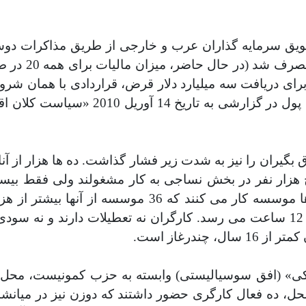
یق سرمایه گذاران عرب و خارجی از طریق مذاکرات دوستان
مالیاتی تصاع
با صندوق جهانی پول امضا کردند. همین 
ال های دهه 2000 همچنین حقوق بگیران را نیز به شدت زیر فشار گذاشت. ده 
یست و پنج هزار نفر در بخش نساجی به کار مشغولند ولی فقط 
بیست هزار نفر از کارکنان کارخانه مصر، بقیه در صدها م
روزانه 8 ساعت است، در بخش خصوصی میزان آن به 12 ساعت می رسد. کارگران نه
چندرغاز است
.
کی» (افق سوسیالیستی) وابسته به حزب کمونیست، محل 
ل، ده فعال کارگری حضور داشتند که دوزن نیز در میانش