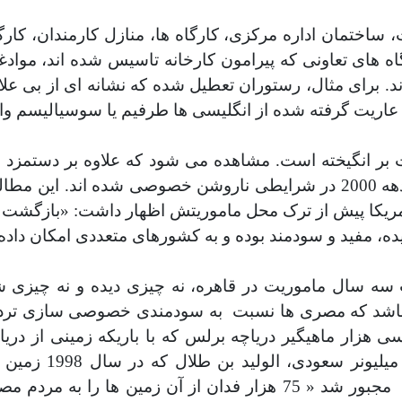
، ساختمان اداره مرکزی، کارگاه ها، منازل کارمندان، کار
 های تعاونی که پیرامون کارخانه تاسیس شده اند، موادغذ
. برای مثال، رستوران تعطیل شده که نشانه ای از بی علاق
نه عاریت گرفته شده از انگلیسی ها طرفیم یا سوسیالیسم و
دوباره کارخانه هائی روبرو می شویم که در سال های دهه 2000 در شرایطی نارو
مریکا پیش از ترک محل ماموریتش اظهار داشت: «بازگشت 
 مفید و سودمند بوده و به کشورهای متعددی امکان داده 
سه سال ماموریت در قاهره، نه چیزی دیده و نه چیزی ش
باشد که مصری ها نسبت
به سودمندی خصوصی سازی تردید
ار ماهیگیر دریاچه برلس که با باریکه زمینی از دریای م
ید بن طلال که در سال 1998 زمین های کشاورزی به وسعت صدهزار
مجبور شد « 75 هزار فدان از آن زمین ها را به مردم مصر هدیه کند»، یا به عبارت دیگر بخشی از آن چه