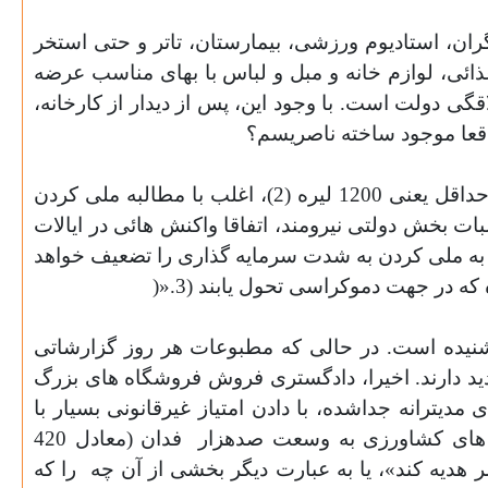
گران، استادیوم ورزشی، بیمارستان، تاتر و حتی استخر
ائی، لوازم خانه و مبل و لباس با بهای مناسب عرضه
گی دولت است. با وجود این، پس از دیدار از کارخانه،
اقعا موجود ساخته ناصریسم؟
به هر صورت، این نمونه در سراسر کشورنوعی حسرت بر انگیخته است. مشاهده می شود که علاوه بر دستمزد حداقل یعنی 1200 لیره (2)، اغلب با مطالبه ملی کردن
شن خصوصی شده اند. این مطالبات بخش دولتی نیرومند، اتفاقا واکنش هائی در ایالات
به ملی کردن به شدت سرمایه گذاری را تضعیف خواهد
که در جهت دموکراسی تحول یابند (3
)».
نیده است. در حالی که مطبوعات هر روز گزارشاتی
 دارند. اخیرا، دادگستری فروش فروشگاه های بزرگ
دیترانه جداشده، با دادن امتیاز غیرقانونی بسیار با
فدان (معادل 420
را که