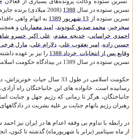
نسرین ستوده وکالت پرونده‌های بسیاری از فعالان
ح
نسرین ستوده در سال
1388
(2008 میلادی) برنده جایزه حقوق بشر "سازمان حقوق بشر بین‌الملل" شده است.
نسرین ستوده از
13 شهریور
1389
به اتهام واهی «اقدا
سحرخیز
،
محمد صدیق کبودوند
،
امید معماریان
و همچنی
احمدی خراسانی
،
خدیجه مقدم
،
علی اکبر خسرو شاه
حسین زاده
،
امیر یعقوب علی
،
دلارام علی
،
مارل فرخی
وقایع پس از انتخابات
خرداد 1388
را نیز بر عهده داشته
نسرین ستوده در سال 1389 در بیدادگاه حکومت اسلامی به
حکومت اسلامی در طول 33 سال 
رسانیده است. خانواده های این جانباختگان راه آزادی
جانباختگان، هرگز تا زمانی که رژیم جهل و جنایت اس
رهبران رژیم باتهام جنایت بر علیه بشریت در دادگاههای
در رابطه با تداوم بی وقفه اعدام ها در ایران نیز ا
از ماه سپتامبر (برابر با شهريورماه) گذشته تا کنون، ا