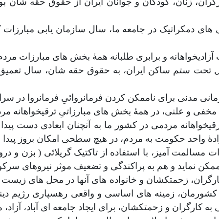
ن، زنان، کودکان و جوانان ایران از حقوق حقه شان بود. ا
های دمکراتیک در جامعه ما، سال سازمان یابی مبارزات ک
آزادیخواهانه و برابری طلبانه همۀ بخش های مبارزات مردم 
 تحت ستم ساکن ایران، به حقوق حقه شان، سال تعمیق دو
نی مدنی برای ناممکن کردن فرمانروائیِ فرمانروا در سر
مخفی و علنی، در همۀ بخش های مبارزاتیِ ترقیخواهانه مر
یخواهانه مردمی در کشور ما به آنچنان ابعادی دست پیدا
ارادۀ واحد حکومت به مردم، در هیچ سطحی امکان بروز پیدا ن
سالمت آمیز، با استفاده از تاکتیک گریلائی ( بزن و درو 
کن نماید و هم به پراکندگی و تضعیف موثر نیروهای سرکو
ارگران، زحمتکشان و خانواده های آنها در محل های زیست و
ر کشورمان، زمینه های اساسی و واقعی رهسپاری رژیم دینی 
ه کارگران و زحمتکشان، برای ایجاد جامعه ای آباد، آزاد، 