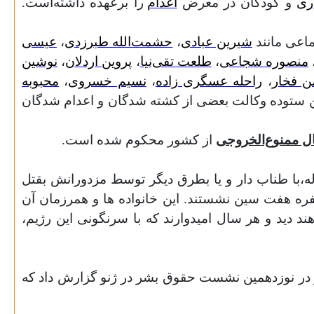
ری
و کودکان در معرض
اعدام
را برعهده داشته‌است.
ماعی مانند
شیرین عبادی
،
حشمت‌الله طبرزدی
،
عیسی
منصوره شجاعی
،
طلعت تقی‌نیا
،
پروین اردلان
،
نوشین
ن فخار
،
راحله عسگری زاده
،
نسیم خسروی
،
محبوبه
ن ستوده وکالت بعضی از کشته شدگان و اعدام شدگان
از کشور محکوم شده است.
بضرب گلوله،با طناب دار و یا بطرق دیگر توسط مزدورانش بقتل
سفره هفت سین نشستند. این خانواده ها و همرزمان آن
 دید و هر سال امیدوارند که با سرنگونی این رژیم،
شر در نوزدهمين نشست حقوق بشر در ژنو گزارش داد که