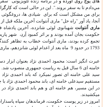
های پوچ روی آورده و
در برنامه زنده تلويزيونى "سف
مي‌دادم تا به سفر بروند.". این در حالی است که
کارگرا
برای من مشکل است که برای
شیادی ها، دروغگوئی ه
آنجا، یاد آور "راه حل"
ماری آنتوانت آخرین ملکه قبل از
ماری آنتوانت
شهبانوی لوئی شانزده، آخرین پادشاه ف
حکومت بجان آمده بودند و بر اثر کمبود
آرد
،
شهر پاری
تجمع کرده بودند، ماری آنتوانت خطاب به تظاهر کنن
1793 در حدود 9
ماه بعد از اعدام لوئی شانزدهم، ماری
عبرت انگیز است: محمود احمدی نژاد بعنوان ابزار د
خامنه ای 6 سال قبل به ریاست جمهوری منصوب شد.
سید علی خامنه ای تصور نمیکرد که باند احمدی نژاد 
مستقیم سیدعلی خامنه ای، باند محمود احمدی نژاد ب
در این مسیر، هم خامنه ای و هم باند احمدی نژاد در 
میکشیدند.
امروز در زیر پوست حکومت، فرماندهان سپاه پاسداران 