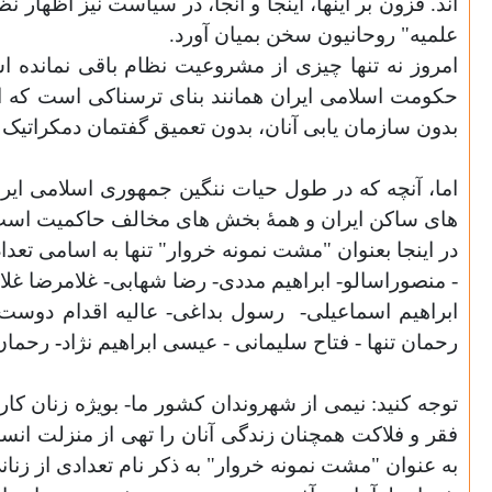
اند. فزون بر اینها، اینجا و آنجا، در سیاست نیز اظهار 
علمیه" روحانیون سخن بمیان آورد.
امروز نه تنها چیزی از مشروعیت نظام باقی نمانده 
حکومت اسلامی ایران همانند بنای ترسناکی است که از د
بدون سازمان یابی آنان، بدون تعمیق گفتمان دمکراتیک و
اما، آنچه که در طول حیات ننگین جمهوری اسلامی ایرا
های ساکن ایران و همۀ بخش های مخالف حاکمیت اس
در اینجا بعنوان "مشت نمونه خروار" تنها به اسامی تع
- منصوراسالو-
ابراهیم مددی-
رضا شهابی
-
غلامرضا غلا
ابراهیم اسماعیلی-
رسول بداغی- عالیه اقدام دوست-
رحمان تنها - فتاح سلیمانی - عیسی ابراهیم نژاد
-
رحمان 
توجه کنید: نیمی از شهروندان کشور ما- بویژه زنان ک
فقر و فلاکت همچنان زندگی آنان را تهی از منزلت انس
به عنوان "مشت نمونه خروار" به ذکر نام تعدادی از زنا