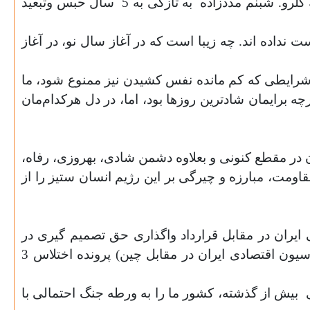
گلرو. شبنم مددزاده
به تازگی به 5
سال حبس وتبعید
 نداده اند.
چه زیبا است که در آغاز سال نو، در آغاز
شرايطی که کم مانده نفس کشيدن نيز ممنوع شود، ما
برايمان شادترين روزها بود، اما، در دل هرکدام‌مان
 در مقطع کنونی و بعلاوه دشمن شادی، بهروزی، رفاه،
قاومت، مبارزه و چیرگی بر این رژیم انسان ستیز را از
نده اختلاس 3 میلیارد دلاری در جمهوری اسلامی ایران در مقابل قرارداد واگذاری حق تصمیم گیری در
رابطه با بهای صادرات نفت ایران به چین ( یعنی حداقل معادل 12 میلیارد دلار در هر سال، یعنی قرارداد کاپیتولاسیون اقتصادی ایران در مقابل چین) پرونده اختلاس 3
ی
بیش از گذشته، کشور ما را به ورطه جنگ احتمالی با