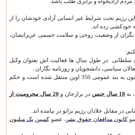
 مردم آزادیخواه و برابری طلب باشد.
 این رژیم تحت شرایط غیر انسانی آزادی خودشان را از
ه خودکشی زده اند.
ن و نگران از وضعیت روحی و سلامت جسمی عزیزانشان،
نم:
ح سلطانی
در طول سال ها فعاليت اش بعنوان وکیل
عالان سياسی، دانشجويان و روزنامه نگاران .
نون به بند عمومی
350
اوين منتقل شده است و حکم
18
سال حبس
در برازجان و
20
سال محروميت از
ر مقابل جلادان رژیم بزانو در نیامده اند.
ضو
کانون مدافعان حقوق بشر
، عضو
کمپین یک میلیون