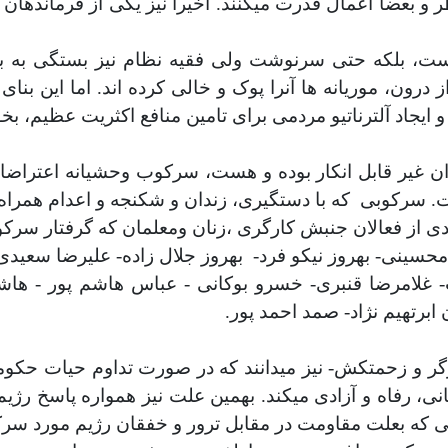
نظر و بعضاً اعمال قدرت میکنند. اخیراَ نیز یکی از فرماندها
است، بلکه حتی سرنوشت ولی فقیه نظام نیز بستگی به برآ
رون، موریانه ها آنرا پوک و خالی کرده اند. اما این بن
 ایجاد آلترناتیو مردمی برای تامین منافع اکثریت عظیم، 
ن غیر قابل انکار بوده و هست، سرکوب وحشیانه اعتراضات
ت. سرکوبی
که با دستگیری، زندان و شکنجه و اعدام همراه
دادی از فعالان جنبش کارگری ،زنان ومعلمان که گرفتار سرک
محسینی- بهروز نیکو فرد-
بهروز جلال زاده-
علیرضا سعیدی
 غلامرضا قنبری
- خسرو بوکانی - عباس هاشم پور
- هاش
ابرتهیم نژاد-
صمد احمد پور.
ارگر و زحمتکش- نیز میدانند که در صورت تداوم حیات حکوم
انی، رفاه و آزادی میکند. بهمین علت نیز همواره پاسخ ر
نی که بعلت مقاومت در مقابل ترور و خفقان رژیم مورد سرک