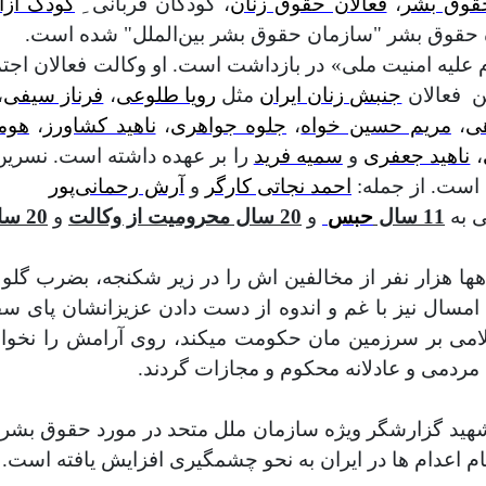
قوق بشر
،
فعالان حقوق زنان
، کودکان قربانی ِ
کودک آزا
م علیه امنیت ملی» در بازداشت است. او وکالت فعالان اجت
ن
فعالان
جنبش زنان ایران
مثل
رویا طلوعی
،
فرناز سیفی
،
ی
،
مریم حسین خواه
،
جلوه جواهری
،
ناهید کشاورز
،
هوم
،
ناهید جعفری
و
سمیه فرید
را بر عهده داشته است. نسری
 است. از جمله:
احمد نجاتی کارگر
و
آرش رحمانی‌پور
11 سال
حبس
و
20 سال محرومیت از وکالت
و
20 سال ممنوع‌الخروجی
حیات خونریزاش، دهها هزار نفر از مخالفین اش را در زیر شکنجه، 
، امسال نیز با غم و اندوه از دست دادن عزیزانشان پای 
لامی بر سرزمین مان حکومت میکند، روی آرامش را نخواهند
 مردمی و عادلانه محکوم و مجازات گردند.
حمد شهيد گزارشگر ویژه سازمان ملل متحد در مورد حقوق ب
نجام اعدام ها در ايران به نحو چشمگيری افزايش يافته است.