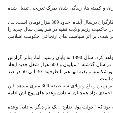
اران و کمیته ها، زندگی شان بمرگ تدریجی تبدیل شده
ارگران درسال آینده
حدود 389 هزار تومان است. لذا،
 در حاکمیت رژیم ولایت فقیه در شرایطی سال جدید را
ر شده، بر اثر سیاست های ارتجاعی حکومت اسلامی
توجه کنید : محمود احمدی نژاد در سالی که گذشت قول داده بود که 1 میلیون و 600 هزار شغل جدید ایجاد خواهد کرد. سال 1390 به پایان رسید. اما، بنابر گزارش
در سال گذشته 1 میلیون و 600 هزار شغل جدید ایجاد
نشده است، بلکه در اثر سیاست های ارتجاعی و چپاولگرانه حکومت اسلامی ایران، 50% بنگاههای تولیدی ایران ورشکسته و بقیه آنها هم با ظرفیت 30 الی 50 در صد
سالی که گذشت احمدی نژاد بدون عرضه کردن برنامه و بودجه ای، وعده داده بود که به خانوارهای ایرانی هزار متر زمین و باغ و ویلای سه طبقه 300 متری میدهد. این
 احمدی نژاد همچنان به دادن وعده های پوچ اش ادامه
 که " دولت پول ندارد"، یک بار دیگر به دادن وعده