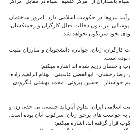
ن سپاه پاسداران از "مرکز علمیه" سپاه در مقابل "مراکز
یند نیروها در حکومت اسلامی دارد. امروز ساختمان
ای پوشالی نیز بدون دخالت فعال کارگران و زحمتکشان،
بخودی بخود سرنگون نخواهد شد.
 کارگران، زنان، جوانان، دانشجویان و مبارزان ملیت
 بوده است.
وب و خفقان رژیم شده اند اشاره میکنم:
- رضا رخشان-
ابوالفضل عابدینی-
بهنام ابراهیم زاده-
م خواستار - حسین پیروتی
- محمد بهشتی لنگرودی
-
ت اسلامی ایران، تداوم آپارتاید جنسی، بی حقی زن و
ژیم به خواست های برحق زنان؛ سرکوب آنان بوده است.
وب قرار گرفته اند، اشاره میکنم: