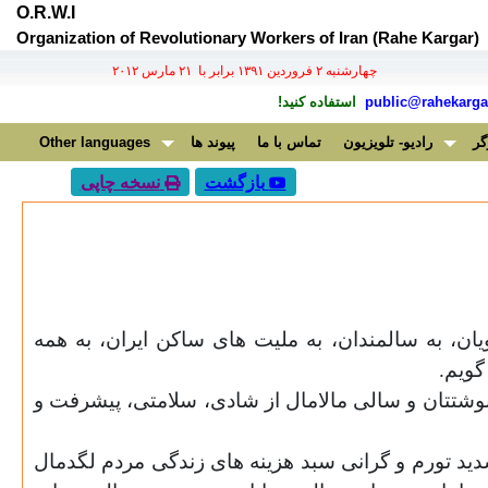
O.R.W.I
Organization of Revolutionary Workers of Iran (Rahe Kargar)
چهارشنبه ۲ فروردين ۱۳۹۱ برابر با ۲۱ مارس ۲۰۱۲
public@rahekargar
استفاده کنید!
گر
رادیو- تلویزیون
تماس با ما
پیوند ها
Other languages
بازگشت
نسخه چاپی
ویان، به سالمندان، به ملیت های ساکن ایران، به همه
گویم.
وشتتان و سالی مالامال از شادی، سلامتی، پیشرفت و
ید تورم و گرانی سبد هزینه های زندگی مردم لگدمال