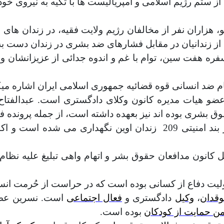
 ستم رژیم اسلامی و امپریالیست ها با تکیه به نیروی خود
 هزاران نفر از مخالفان رژیم ولایت فقیه، در زندان های
 از زندانیان در مقابل فشارهای ضد بشری در زندان دست ب
سفره هفت سین، توام با غم و اندوه جدائی از عزیزانشا
م ضد انسانی قوه قضائیه جمهوری اسلامی ایران اشاره میک
عضو هيات مديره کانون وکلای دادگستری است.
عبدالفتا
وق بشری بوده اند نیز بعهده داشته است، از جمله پرونده ف
بند امنيتی
209
زندان اوين نگهداری می شده است و اک
 دفاع از کسانی بوده است که در حراست از حُرمت انسانی د
قدان
،
وکیل
دادگستری و
فعال اجتماعی
است. نسرین ع
من حمایت از کودکان
بوده است.