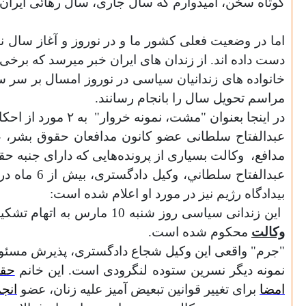
کوتاه سخن، امیدوارم که سال جاری، سال رهائی ایران از
اما
در وضعیت فعلی کشور ما و در نوروز و آغاز سال نو،
دست داده اند. از زندان های ایران خبر میرسد که برخی
خانواده های زندانیان سیاسی در نوروز امسال بر سر 
مراسم تحویل سال را بانجام رسانند.
در اینجا بعنوان "مشت، نمونه خروار"
به
۲
مورد از احکا
عبدالفتاح سلطانی عضو کانون مدافعان حقوق بشر، 
مدافع،
وکالت بسياری از پرونده‌هايی که دارای جنبه حق
عبدالفتاح سلطاني، وکيل دادگستری، بيش از
6
ماه در 
بیدادگاه رژیم نیز در مورد او اعلام شده است:
اين زندانی سياسی روز شنبه 10 مارس به اتهام تشکيل کانون مدافعان حقوق بشر و اتهام واهی تبليغ عليه نظام، به
وکالت
محکوم شده است.
"جرم" واقعی این وکیل شجاع دادگستری، پذیرش مسئولیت
نمونه دیگر نسرین ستوده لنگرودی است. این خانم
حقو
امضا
برای تغییر قوانین تبعیض آمیز علیه زنان، عضو
انج