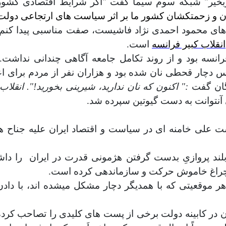
ربخير" شبكه سوم سيما گفت "اگر شرايط اقتصادى كشور اجا
ن و زحمتکشان کشور ما بر اثر سیاست های ارتجاعی دولت
ای محمود احمدی نژاد فاشیست، صفت مناسبی پیدا کنم. اما
انقلاب کبیر فرانسه
است.
رانسه بود و از روند تکامل جامعه آگاهی چندانی نداشت
س دچار قحطی نان شده بود و هزاران نفر از مردم برای ا
دگان گفت
:" اکنون که نان ندارید، شیرینی بخورید!".
انقلاب
 آنتوانت به دست گیوتین سپرده شد.
ست علی خامنه ای در سیاست و اقتصاد ایران علیه جناح
بلند پروازیِ بدست گرفتن هژمونی قدرت در ایران
را دا
ا چراغ خاموش حرکت و سازماندهی کرده است.
هر موقعیتی که با همدیگر دچار مشکل میشده اند، با دادن 
در کابینه دولت برخی از پست های کلیدی را تصاحب کرده ا