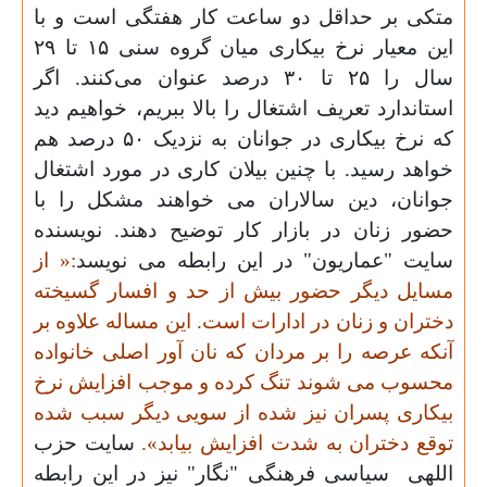
متکی بر حداقل دو ساعت کار هفتگی است و با
این معیار نرخ بیکاری میان گروه سنی
۱۵
تا
۲۹
سال را
۲۵
تا
۳۰
درصد عنوان می‌کنند. اگر
استاندارد تعریف اشتغال را بالا ببریم، خواهیم دید
که نرخ بیکاری در جوانان به نزدیک
۵۰
درصد هم
خواهد رسید. با چنین بیلان کاری در مورد اشتغال
جوانان، دین سالاران می خواهند مشکل
را
با
حضور زنان در بازار کار توضیح دهند. نویسنده
سایت "عماریون" در این رابطه می نویسد
:« از
مسایل دیگر حضور بیش از حد و افسار گسیخته
دختران و زنان در ادارات است. این مساله علاوه بر
آنکه عرصه را بر مردان که نان آور اصلی خانواده
محسوب می شوند تنگ کرده و موجب افزایش نرخ
بیکاری پسران نیز شده از سویی دیگر سبب شده
توقع دختران به شدت افزایش بیابد».
سایت حزب
اللهی
سیاسی فرهنگی "نگار" نیز در این رابطه