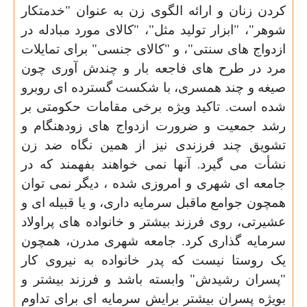
کردن زنان و ارائه الگوی زن به عنوان "خدمتکار
شوهر"، "ابزار تولید مثل"، "کالای مورد مبادله در
ازدواج های سنتی"، و "کالای جنسی" برای تمایلات
مرد در طرح های فاجعه بار
و چندش آوری
چون
صیغه و چند همسری، با شکست گسترده ای روبرو
شده است. تاکید ویژه برخی مقامات حکومتی بر
رشد جمعیت و ضرورت ازدواج های زودهنگام و
تشویق چند فرزندی نیز از همین نگاه ضد زن
نشأت می گیرد
آنها نمی خواهند بفهمند که در
.
جامعه ای شهری و امروزی شده ، دیگر نمی توان
همچون جوامع ماقبل سرمایه داری، و یا قبیله ای و
عشیرتی، روی فرزند بیشتر و خانواده های پراولاد
سرمایه گذاری کرد. جامعه شهری مدرن، همچون
یک روستا نیست که پدر خانواده به نیروی کار
"پسران رشیدش" وابسته باشد و فرزند بیشتر و
بویژه پسران بیشتر برایش سرمایه ای برای تداوم