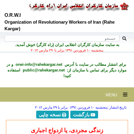
O.R.W.I
Organization of Revolutionary Workers of Iran (Rahe
Kargar)
به سايت سازمان کارگران انقلابی ايران (راه کارگر) خوش آمديد.
پنجشنبه ۱۰ فروردين ۱۳۹۱ برابر با ۲۹ مارس ۲۰۱۲
برای انتشار مطالب در سايت با آدرس
orwi-info@rahekargar.net
و در
موارد ديگر برای تماس با سازمان از;
public@rahekargar.net
استفاده
کنید!
MENU
تاریخ انتشار :پنجشنبه ۱۰ فروردين ۱۳۹۱ برابر با ۲۹ مارس ۲۰۱۲
بازگشت
نسخه چاپی
زندگی مجردی، یا ازدواج اجباری