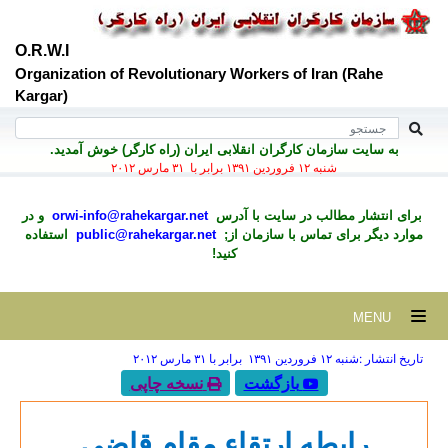
O.R.W.I
Organization of Revolutionary Workers of Iran (Rahe
Kargar)
به سايت سازمان کارگران انقلابی ايران (راه کارگر) خوش آمديد.
شنبه ۱۲ فروردين ۱۳۹۱ برابر با ۳۱ مارس ۲۰۱۲
برای انتشار مطالب در سايت با آدرس
orwi-info@rahekargar.net
و در
موارد ديگر برای تماس با سازمان از;
public@rahekargar.net
استفاده
کنید!
MENU
تاریخ انتشار :شنبه ۱۲ فروردين ۱۳۹۱ برابر با ۳۱ مارس ۲۰۱۲
بازگشت
نسخه چاپی
رابطه ارتقاء مقام
قاضی