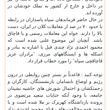
در داخل و خارج از کشور به تملک خودشان در
آورده اند.
در حال حاضر فرماندهان سپاه پاسداران در رابطه
با حدود
۷۰
در صد از معاملات کلان در ایران، دست
بالا را دارند. خواه این معاملات رسمی و یا قاچاق
باشد. آنچنان این موضوع علنی شده است که
محمود احمدی نژاد چندی قبل با اشاره به بنادر و
اسکله ها و ایستگاههای مرزی، "برادران عزیز
قاچاقچی سپاه" را مورد خطاب قرار داد.
توجه کنید : قاعدتاً بر بستر چنین روابطی در درون
رژیم و اوضاع نابسامان بازنشستگان، کارگران و
زحمتکشان و احتمال شورش های حاشیه نشینان
جامعه، با وجود آنکه
جنایات سعید مرتضوی در
پرونده بازداشتگاه کهریزک بر ملا شده است و با
وجود همه مخالفت های رقبای محمود احمدی نژاد