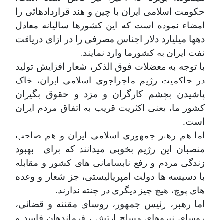
حکومت اسلامی ایران با چین و هند قراردادهائی را
امضاء نموده است که این کشورها سالیانه معادل
دهها میلیارد دلار اجناس مصرفی را در ازای دریافت
نفت ایران به کشورما وارد نمایند.
با توجه به معضلات فوق الذکر، شعار افزایش تولید
در حاکمیت رژیم ماجراجوی اسلامی ایران، خاک
پاشیدن بچشم کارگران و مزد و حقوق بگیران
کشور ما، یعنی اکثریت قریب به اتفاق مردم ایران
است.
اما هم رهبر جمهوری اسلامی ایران و هم صاحب
منصبان این رژیم بخوبی میدانند که برای
بهبود
زندگی مردم و رفع نابسامانی های کشور و مقابله
با دسیسه ها دولت امپریالیستی، جز شعار و وعده
های پوچ، هیچ چیز دیگری در چنته ندارند.
اما رهبر، رئیس جمهور، روسای مقننه و قضائی،
روسای نیروهای مسلح ارتش ، فرماندهان فاسد و