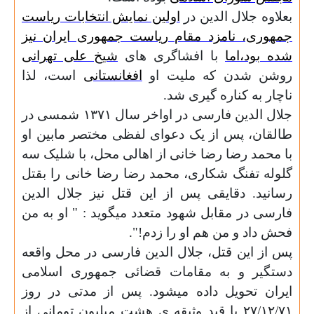
بعلاوه جلال الدین
در
اولین نمایش انتخابات ریاست
جمهوری، نامزد مقام ریاست جمهوری ایران نیز
شده بود،اما
با افشاگری های
شیخ علی تهرانی
روشن شدن که ملیت او
افغانستانی
است، لذا
ناچار به کناره گیری شد.
جلال الدین فارسی در اواخر سال
۱۳۷۱
شمسی
در
طالقان،
پس از یک دعوای لفظی مختصر مابین او
با محمد رضا رضا خانی از اهالی محل، با شلیک سه
گلوله تفنگ
شکاری،
محمد رضا رضا خانی را بقتل
رسانید. دقایقی پس از این قتل نیز جلال الدین
فارسی در مقابل شهود متعدد میگوید : " او به من
فحش داد و من هم او را زدم!".
پس از این قتل، جلال الدین فارسی در محل واقعه
دستگیر و به مقامات قضائی جمهوری اسلامی
ایران تحویل داده میشود.
پس از مدتی
در روز
۷۱
/
۱۲
/
۲۷
با قید وثیقه ی هشت میلیون تومانی از