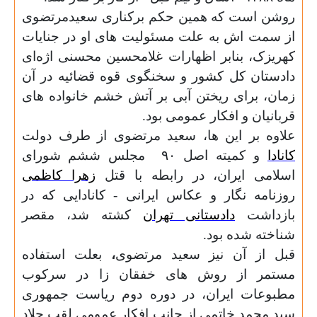
روشن است که همین حکم برکناری سعیدمرتضوی
از سمت اش
به علت مسئولیت های او در جنایات
کهریزک،
بنابر اظهارات غلامحسین محسنی اژه‌ای
دادستان کل کشور و سخنگوی قوه قضائیه در آن
زمان، برای ریختن آبی بر آتش خشم خانواده های
قربانیان و افکار عمومی بود.
علاوه بر این ها، سعید مرتضوی از طرف دولت
کانادا
و کمیته اصل
۹۰
مجلس ششم
شورای
اسلامی ایران،
در رابطه با قتل
زهرا کاظمی
روزنامه نگار و عکاس ایرانی - کانادایی که در
بازداشت
دادستانی تهران
کشته شد، مقصر
شناخته شده‌ بود.
قبل از آن نیز سعید مرتضوی
،
بعلت استفاده
مستمر از روش های خفقان زا در سرکوب
مطبوعات ایران، در دوره دوم ریاست جمهوری
سید محمد خاتمی از جانب افکار عمومی لقب جلاد