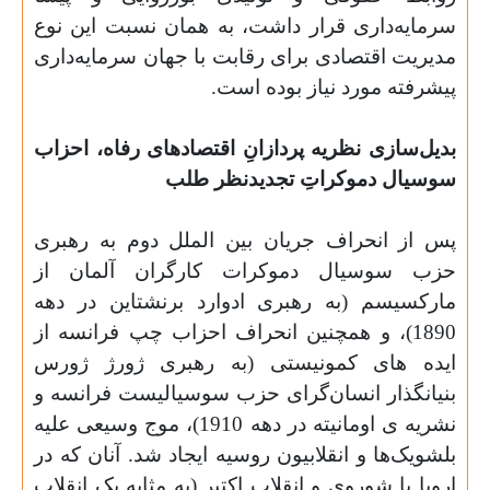
سرمایه‌داری قرار داشت، به همان نسبت این نوع
مدیریت اقتصادی برای رقابت با جهان سرمایه‌داری
پیشرفته مورد نیاز بوده است
.
بدیل‌سازی نظریه پردازانِ اقتصادهای رفاه، احزاب
سوسیال دموکراتِ تجدیدنظر طلب
پس از انحراف جریان بین الملل دوم به رهبری
حزب سوسیال دموکرات کارگران آلمان از
مارکسیسم (به رهبری ادوارد برنشتاین در دهه
1890)، و همچنین انحراف احزاب چپ فرانسه از
ایده های کمونیستی (به رهبری ژورژ ژورس
بنیانگذار انسان‌گرای حزب سوسیالیست فرانسه و
نشریه ی اومانیته در دهه 1910)، موج وسیعی علیه
بلشویک‌ها و انقلابیون روسیه ایجاد شد. آنان که در
اروپا با شوروی و انقلاب اکتبر (به مثابه یک انقلاب