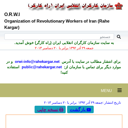
O.R.W.I
Organization of Revolutionary Workers of Iran (Rahe
Kargar)
به سايت سازمان کارگران انقلابی ايران (راه کارگر) خوش آمديد.
جمعه ۲۹ آذر ۱۳۹۲ برابر با ۲۰ دسامبر ۲۰۱۳
برای انتشار مطالب در سايت با آدرس
orwi-info@rahekargar.net
و در
موارد ديگر برای تماس با سازمان از;
public@rahekargar.net
استفاده
کنید!
MENU
تاریخ انتشار :جمعه ۲۹ آذر ۱۳۹۲ برابر با ۲۰ دسامبر ۲۰۱۳
بازگشت
نسخه چاپی