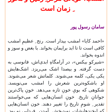
ِ زمان است
سامان رسول پور
«
احمد کایا» امشب بیدار است. رنج ِ عظیمِ امشب
کافی است تا تا ابد برایمان بخواند. با بغض و سوز و
اندوه بخواند
.
«
شیرکو بیکس»، در آرامگاهِ ابدی‌اش، فانوسی به
دست گرفته. و بیصدا اشک می‌ریزد. اشک‌هایش
یکی یکی، کلمه می‌شوند. کلماتش شعر می‌شوند.
او باشکوه‌ترین شعرش را امشب می‌نویسد.
شکوهی که بویِ خونِ تازه می‌دهد. خونِ پاک‌ترین
جوانانِ تاریخ. خونِ انسان‌هایی که می‌خواستند
تقدیر ِ شومِ تاریخ را تغییر دهند. خون انسان‌هایی
که لبخند‌هایشان، نویدبخش ِ آمدن ِ فردایی نو بود.