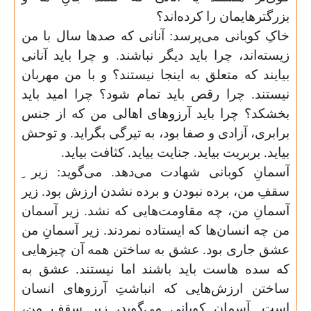
بزرگتر‌هایمان را کرده‌اند؟
خاکِ کوبانی می‌پرسد: آنانی که صد‌ها سال با من
زیسته‌اند، چرا باید دیگر نباشند. و چرا باید آنانی
بیایند که متعلق به اینجا نیستند؟ و با من مهربان
نیستند. چرا رقص باید تمام شود؟ چرا امید باید
بخشکد؟ چرا باید آرزوهای اهالی من که از جنس
برابری، آزادی و صفا بود، به تیرگی بگراید. و توحش
بیاید. بربریت بیاید. جنایت بیاید. کثافت بیاید
.
آسمانِ کوبانی شهادت می‌دهد. می‌گوید: زیر ِ
سقفِ من، برده نبودن و برده نشدن ارزش بود. زیر
آسمانِ من، چه مقاومت‌هایی که نشد. زیر آسمان
من چه انسان‌ها که ایستاده نمردند. زیر آسمانِ من
عشق جاری بود. عشق به ساختن همه آن چیزهایی
که سده هاست باید باشند اما نیستند. عشق به
ساختن ارزش‌هایی که انباشتِ آرزوهای انسان
است. آسمانِ کوبانی می‌گوید، زیر سقفِ من،