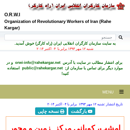
O.R.W.I
Organization of Revolutionary Workers of Iran (Rahe
Kargar)
به سايت سازمان کارگران انقلابی ايران (راه کارگر) خوش آمديد.
شنبه ۱۲ مهر ۱۳۹۳ برابر با ۰۴ اکتبر ۲۰۱۴
برای انتشار مطالب در سايت با آدرس
orwi-info@rahekargar.net
و در
موارد ديگر برای تماس با سازمان از;
public@rahekargar.net
استفاده
کنید!
MENU
تاریخ انتشار :شنبه ۱۲ مهر ۱۳۹۳ برابر با ۰۴ اکتبر ۲۰۱۴
بازگشت
نسخه چاپی
امشب، کوبانی مرکز ِ زمین و محور