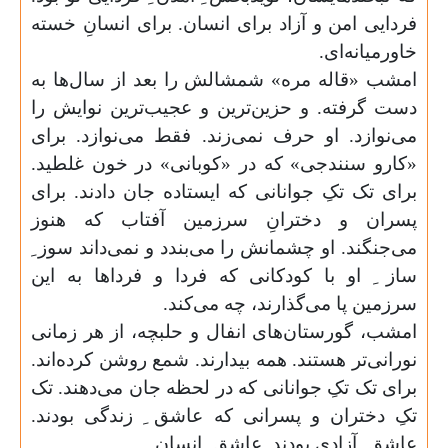
فردایی امن و آزاد برای انسان. برای انسانِ خسته
خاورمیانه‌ای
.
امشب «قاله مره» شمشالش را بعد از سال‌ها به
دست گرفته. و حزین‌ترین و عجیب‌ترین نوایش را
می‌نوازد. او حرف نمی‌زند. فقط می‌نوازد. برای
«کارو سنندجی» که در «کوبانی» در خون غلطید.
برای تک تکِ جوانانی که ایستاده جان دادند. برای
پسران و دخترانِ سرزمین آفتاب که هنوز
می‌جنگند. او چشمانش را می‌بندد و نمی‌داند سوز ِ
ساز ِ او با کودکانی که فردا و فردا‌ها به این
سرزمین پا می‌گذارند، چه می‌کند
.
امشب، گورستان‌های انفال و حلبچه، از هر زمانی
نورانی‌تر هستند. همه بیدارند. شمع روشن کرده‌اند.
برای تک تکِ جوانانی که در لحظه جان می‌دهند. تک
تکِ دختران و پسرانی که عاشق ِ زندگی بودند.
عاشق ِ آزادی بودند. عاشق ِ انسان
.