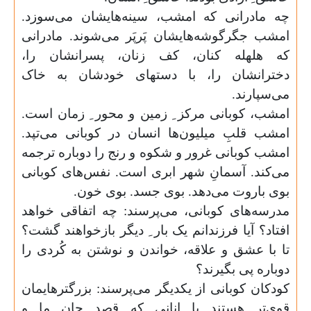
چه مادرانی که امشب، سینه‌هایشان می‌سوزد.
امشب جگرگوشه‌هایشان پَرپَر می‌شوند. مادرانی
که هلهله کنان، کف زنان، پسرانشان را،
دخترانشان را، با دستهای خودشان به خاک
می‌سپارند
.
امشب، کوبانی مرکز ِ زمین و محور ِ زمان است.
امشب قلبِ میلیون‌ها انسان در کوبانی می‌تپد.
امشب کوبانی غرور و شکوه و رنج را دوباره ترجمه
می‌کند. آسمانِ شهر ابری است. نفس‌های کوبانی
بوی باروت می‌دهد. بوی جسد. بوی خون
.
مدرسه‌های کوبانی، می‌پرسند: چه اتفاقی خواهد
افتاد؟ آیا فرزندانم یک بار ِ دیگر بازخواهند گشت؟
تا با عشق و علاقه، خواندن و نوشتن به کُردی را
دوباره پی بگیرند؟
کودکان کوبانی از یکدیگر می‌پرسند: بزرگتر‌هایمان
قوی‌تر هستند یا انانی که قصد جانِ ما و