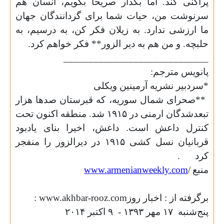
پراکنی کند. اما بگذار صریحا بگویم، انسان هم
سرنوشت من، حیات شما برای گردانندگان جهان
ما ارزشی ندارد. به زیلان فکر کن، به درسیم، به
حلبچه. و من هم به دیر الزور** فکر خواهم کرد
.
_____________________________
پانویس مترجم
:
*
سردبیر نشریه آرمینین ویکلی
**
صحرای شمال سوریه، که قبرستان صدها هزار
تبعدشدگان ارمنی در ۱۹۱۵ شد. منطقه اکنون تحت
کنترل داعش است. داعش، اخیرا بنای یادبود
قربانیان نسل کشی ۱۹۱۵ در دیرالزور را منفجر
کرد
.
منبع
/
www.armenianweekly.com
برگرفته از :
اخبار روز
: www.akhbar-rooz.com
پنج‌شنبه
۱۷ مهر ۱٣۹٣ -
۹ اکتبر ۲۰۱۴