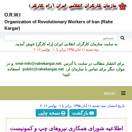
O.R.W.I
Organization of Revolutionary Workers of Iran (Rahe
Kargar)
به سايت سازمان کارگران انقلابی ايران (راه کارگر) خوش آمديد.
سه-شنبه ۱۱ آبان ۱۳۹۵ برابر با ۰۱ نوامبر ۲۰۱۶
برای انتشار مطالب در سايت با آدرس
orwi-info@rahekargar.net
و در
موارد ديگر برای تماس با سازمان از;
public@rahekargar.net
استفاده
کنید!
MENU
تاریخ انتشار :سه-شنبه ۱۱ آبان ۱۳۹۵ برابر با ۰۱ نوامبر ۲۰۱۶
بازگشت
نسخه چاپی
اطلاعیه شورای همکاری نیروهای چپ و کمونیست