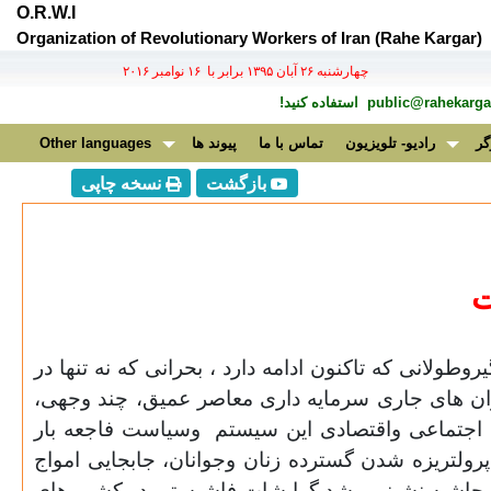
O.R.W.I
Organization of Revolutionary Workers of Iran (Rahe Kargar)
چهارشنبه ۲۶ آبان ۱۳۹۵ برابر با ۱۶ نوامبر ۲۰۱۶
public@rahekargar
استفاده کنید!
گر
رادیو- تلویزیون
تماس با ما
پیوند ها
Other languages
بازگشت
نسخه چاپی
ت
جهانی،همه گیروطولانی که تاکنون ادامه دارد ، بحرانی که نه تنها در
ران های جاری سرمایه داری معاصر عمیق، چند وجهی،
 اجتماعی واقتصادی این سیستم
وسیاست فاجعه بار
ولتریزه شدن گسترده زنان وجوانان، جابجایی امواج
ش حاشیه نشینی،رشد گرایشات فاشیستی در کشور های