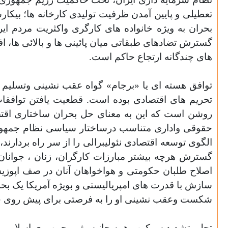
تعطیلی و پایین آمدن ظرفیت تولیدی کارخانه ها؛ بیک
بحران به ویژه خانواده های کارگری واکثریت مردم ا
گسترش تضادهای طبقاتی میان پائینی ها و بالائی ها، اف
های چندگانه ارتجاع حاکم است.
توافق هسته ای یا «برجام» گواه عقب نشینی وتسلیم ج
تحریم های اقتصادی بوده است. قطعیت یافتن توافقا
روشن است که این به معنای حل بحران ساختاری اقتص
حقوقی واداری متناسب درساختار سیاسی نظام جمهوری ا
الگوی توسعه اقتصادی نئولیبرالی را از سر راه بردارن
گسترش هرچه بیشتر مبارزات کارگران، زنان ، جوانا
اصلاح طلبان حکومتی و هواخواهان آنان در صف اپوزیسی
سازش با قدرت های امپریالیستی و بویژه آمریکا یک بحر
شکست وعقب نشینی او را به فرصتی برای پیش روی خو
تجلی تشدید سرکوب همه جانبه رژیم جمهوری اسلامی خو