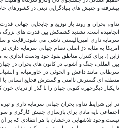
پیشرفته و جنبش های بنیادگرایی دینی در کشورهای حاش
تداوم بحران و روند باز توزیع و جابجایی جهانی قد
انجامیده است. تشدید کشمکش بین قدرت های بزرگ سرم
سرمایه داری امپریالیستی ناشی می شود.رقابت و سازش
آمریکا به مثابه دژ اصلی نظام جهانی سرمایه داری در ح
ژاپن )، برای کنترل مناطق نفوذ خود ودست اندازی به 
بین المللی، جنگ و آشوب در کانون های بحران در جهان 
سرطانی مانند داعش و الحوثی در خاورمیانه و الشباب و
منطقه ای گسترش ناامنی و گسترش فجایع انسانی با اب
تا یکبار دیگرچهره کنونی جهان را با گذر از دریای خون
در این شرایط تداوم بحران جهانی سرمایه داری و تیره
اجتماعی پایه مادی برای بازسازی جنبش کارگری و سو
نیست.وجود تلاشهایی درخشان با هر انتقادی که بر آن
قطب چپ وسوسیالیزم را برجسته میکند ونشان میدهد که 