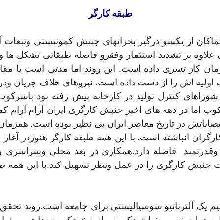
طبقه کارگر
کماکان از یکسو درگیر بحرانهای جنبش کمونیستی وتبعات آ
نی علاوه بر تشدید استثمار وفقرو فاصله طبقاتی تشکل ها 
زمان کار تسری داده است. این روند اما مدتی است با مق
اولیه اش را از دست داده است. نیروهای خلاف جریان ودر
که در انقلاب بهمن57 تا مرز تجربه شوراهای کنترل تولید در کارخانه پیش
ب اما در دهه های اخیر جنبش کارگری ایران آرام آرام ک
اباتش در تاریخ معاصر ایران بی نظیر بوده است. همزمان
ارگران انباشته است. با این همه طبقه کارگر هنوزدر آغاز
قدرتمند
فاصله دارد.همکاری در بعد محلی وسراسری وا
 جنبش کارگری را در عمل ونظر تسهیل کند.با این همه طبق
یم یک آلترناتیو سوسیالیستی برای جامعه است.روند تحقق 
ین دولت نه می تواند حکومتی از نوع حکومت ها ی بورؤوایی 