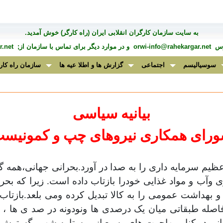
به سايت سازمان کارگران انقلابی ايران (راه کارگر) خوش آمديد.
درس
orwi-info@rahekargar.net
و در موارد ديگر برای تماس با سازمان از;
.net
سوسیالیسم
اجتماعی
گزارش ها و اطلا عیه ها
سازمان راه کار
بیانیه سیاسی
رای همکاری نیروهای چپ و کمونیس
لی در سال ۲۰۰۸ ناقوس بحران عظیم سرمایه داری را به صدا در آورد.بحرانی 
وآب و مواد غذایی خودرا بازتاب داده است. زیرا که بح
بهداشت عمومی را به کالا تبدیل کرده ومی بلعد.بازتاب
ه طبقاتی میان یک درصدی ها ونودونه در صد ی ها ، پر
جانی در کنار مهاجرت های وسیع از روستا به شهر وگستر