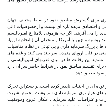
 داری برای گسترش مناطق نفوذ در نقاط مختلف جهان
 و اقتصادی پدیده تازه ای نیست و ازخصوصیات ذاتی
را می آفریند. اگر چه هژمونی بلامنازع امپریالیسم
روسیه و چین با آمریکا و متحدان آن ( اتحادیه اروپا،
 های بزرگ سرمایه داری و بی ثباتی در نظام مناسبات
ستی در قلب اروپای متمدن سر بلند می کنند و غده های
تشدید این رقابت ها در میان قدرتهای امپریالیستی و
 برای تقسیم مناطق نفوذ در شرایط حاضر سر آن دارد
 سود تطبیق دهد.
وده ای را اجتناب ناپذیر کرده است.بر بستراین تحرک
ان های هزار توی سرمایه داری سرنوشت محتوم بشریت
ات واعتراضات علیه سرمایه ، امکان عروج وموفقیت
زم یا نابودی » وجود ندارد.