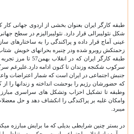
طبقه کارگر ایران بعنوان بخشی از اردوی جهانی کار 
شکل نئولیبرالی قرار دارد. نئولیبرالیزم در سطح جها
عینی آماج قرار داده و پراکندگی را به ساختارهای سا
زحمتکش روبرو شده ودر چنبره بحرانهای خویش
شتاب 
طبقه کارگر ایران 
سرکوب شکنجه وزندان تا کنون ادامه دارد.علیرغم سرکو
جنبش اجتماعی در ایران است که شمار اعتراضات واعتص
که حضورشان رژیم را بوحشت انداخته و زندانها را از ک
وطبقه تا تشکیل احزاب وتشکل های سراسری مبارز و
وامکان غلبه بر پراکندگی را انکشاف دهد و حل معضلات
میبرد.
در بستر چنین شرایطی بدیلی که ما برایش مبارزه میکن
وبرآمده از انقلابی اجتماعی است. وحکومت متناظر با ا