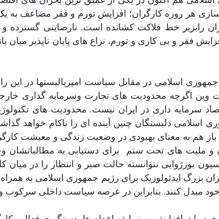
ارسازی هر روزه کارگران؛ افزایش تورم و فقر مضاعف به
یران رابزیر خط فلاکت کشانده است. نارضایتی گسترده 
زایش فقر و بی کاری و تورم، نزاع های پایان ناپذیر میان 
مهوری اسلامی در مقابل سیاست امپریالیستها در این رابط
ت وین اگرچه محدودیت های تجارت وسرمایه گذاری خارجی
اد سرمایه داری در ایران نیست. محدودیت های تکنولو
سلامی دلبستگان چنین آینده ای را ناکام خواهد گذاشت. 
د، باز هم به معنای بهبودی در وضعیت زندگی و معیشت کارگر
ن و ملیت های تحت ستم
برای دستیابی به مطالباتشان وجو
ون بورژوایی نتوانسته حالت صبر و انتظار را در میان ک
ان بزرگ ایدئولوزیک برای رژیم جمهوری اسلامی به همراه خ
د مبدل کنند. بنابراین در عرصه سیاست داخلی سرکوب و 
د را درافزایش بی سابقه اعدام ها، دستگیری فعالین کارگ