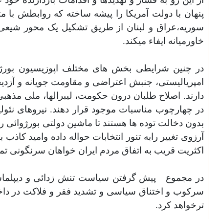
پنهان با دولت آمریکا را پیشه ساخته که روابطش با 
سوریه،عراق و لبنان از طریق تشکیل یک محور شیعی ر
خاورمیانه ایفاء میکند.
در چنین شرایطی بخش های مختلف اپوزیسیون بورژوا
امپریالیستی، جنبش اعتراضی و مقاومت جویانه و آزدیخ
دارند. اصلاح طلبان درون حکومت، لیبرالها، ملی مذهبی
در چهارچوب مناسبات موجود قرار دهند. نیروهای نئولی
بدون دخالت توده ها هستند تا ماشین دولتی بورژوائی ر
آرزوی تغییر رابه تنور انتخابات حواله داده وامید کاذب
اکثریت قریب به اتفاق مردم ایران خواهان سرنگونی ت
در مجموع
پیش گرفتن سیاست تنش زدائی و دیپلماسی
سرکوب و اختناق سیاسی و تشدید فقر و فلاکت در داخل
ترخواهد کرد.