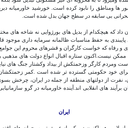
ر ها ومناطق را نابود کرده است. خورشید خاورمیانه دی
ه بحرانی بی سابقه در سطح جهان بدل شده است.
ان داد که هیچکدام از بدیل های بورژوایی نه شاخه های مخ
ل پايبندی به حفظ مناسبات ظالمانه سرمایه داری موجود ق
بری و رفاه که خواست کارگران و قشرهای محروم این جوامع
 ممکن نیست.اکنون ستاره اقبال انواع دولت های مذهبی ر
 است ومردم کارگر وزحمتکش از بیداد وکشتار جنگ های نیا
 برای خود حکومتی گسترده تر شده است .کمر زحمتکشان ز
ن، نفرت از دولتهای منطقه از جمله در ایران، چرخش ب
آیند های انقلابی اند.آینده خاورمیانه در گرو سازمانیا
ایران
اسلامی هم اکنون در یکی از عمیق ترین بحران های اقت