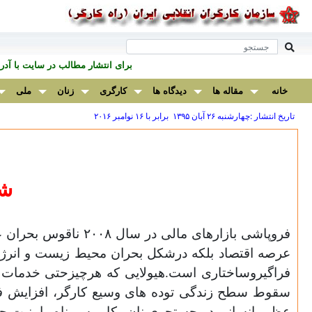
برای انتشار مطالب در سايت با آ
خانه
مقاله ها
دیدگاه ها
کارگری
زنان
ملی
تاریخ انتشار :چهارشنبه ۲۶ آبان ۱۳۹۵ برابر با ۱۶ نوامبر ۲۰۱۶
شو
فروپاشی بازارهای ما
عرصه اقتصاد بلکه درشکل بحران محیط زیست و انرژی 
فراگیروساختاری است.هیولایی که هرچیزحتی خدمات و 
سقوط سطح زندگی توده های وسیع کارگر، افزایش فاصل
عظیم انسانی در جستجوی نان وکارو سرپناه وامنیت 