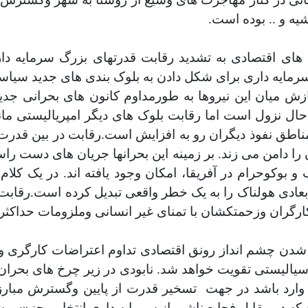
یه و .. بوده است.
رت های اقتصادی به تشدید رقابت قدرتهای بزرگ سرمایه
ایه داری برای شکل دادن به بلوک بندی های جدید سیاسی
 میان این نیروها به طورمداوم کانون های بحرانی جدیدی 
ال نزول است اما رقابت بلوک های دیگر امپریالیستی مانند 
مناطق نفوذ دیگران رو به افزایش است.رقابت در بین قدرت
را دامن می زند. بر زمینه این بحرانها جریان های دست را
 بوکوحرام در آفریقا، امکان وجود یافته اند. در یک کلام
عادی هولناک را به یک خطر واقعی تبدیل کرده است.رقابت
 کارگران وزحمتکشان با تمنای غیر انسانی وملزومات حداکثر
 شدن چشم انداز رونق اقتصادی تداوم اعتراضات کارگری و ت
سیالیستی تقویت خواهد شد. نابودی در زیر چرخ های بحر
 وارد باشد در جهت
تسخیر قدرت از پایین وگسترش مبارز
در مقابل فجایع ناشی از سرمایه داری انتخابی جز«سوسیالی