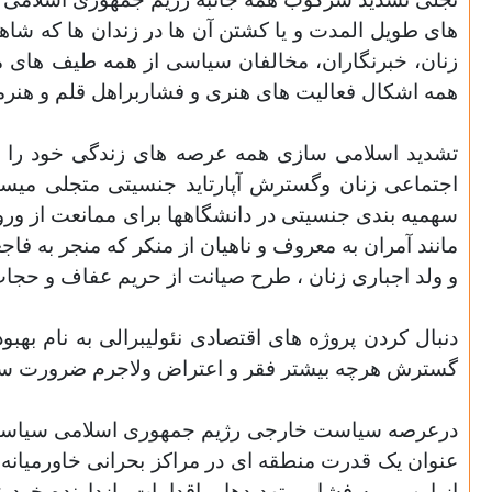
های طویل المدت و یا کشتن آن ها در زندان ها که شاهر
زنان، خبرنگاران، مخالفان سیاسی از همه طیف های مخ
همه اشکال فعالیت های هنری و فشاربراهل قلم و هنرمند
تشدید اسلامی سازی همه عرصه های زندگی خود را به
اجتماعی زنان وگسترش آپارتاید جنسیتی متجلی میسا
سهمیه بندی جنسیتی در دانشگاهها برای ممانعت از ورو
مانند آمران به معروف و ناهیان از منکر که منجر به ف
و ولد اجباری زنان ، طرح صیانت از حریم عفاف و حجاب 
دنبال کردن پروژه های اقتصادی نئولیبرالی به نام ب
گسترش هرچه بیشتر فقر و اعتراض ولاجرم ضرورت سر
درعرصه سیاست خارجی رژیم جمهوری اسلامی سیاست ار
عنوان یک قدرت منطقه ای در مراکز بحرانی خاورمیانه 
از این رو به فشار و تهدیدها و اقدامات بازدارنده خو