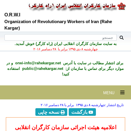
O.R.W.I
Organization of Revolutionary Workers of Iran (Rahe
Kargar)
به سايت سازمان کارگران انقلابی ايران (راه کارگر) خوش آمديد.
چهارشنبه ۸ دی ۱۳۹۵ برابر با ۲۸ دسامبر ۲۰۱۶
برای انتشار مطالب در سايت با آدرس
orwi-info@rahekargar.net
و در
موارد ديگر برای تماس با سازمان از;
public@rahekargar.net
استفاده
کنید!
MENU
تاریخ انتشار :چهارشنبه ۸ دی ۱۳۹۵ برابر با ۲۸ دسامبر ۲۰۱۶
بازگشت
نسخه چاپی
اعلامیه هیئت اجرائی سازمان کارگران انقلابی