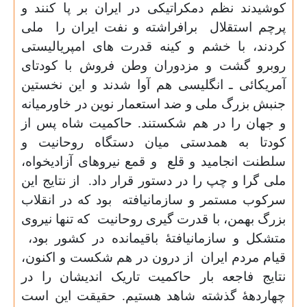
کوشیدند نظم دمکراتیکی در ایران بر پا کنند و
پرچم استقلال
برافراشته و نفت ایران را
ملی
کردند، با خشم و کینه قدرت های امپریالیستی
روبرو گشت و مزدوران وطن فروش با کودتای
آمریکائی ـ انگلیسی هم آوا شدند و این نخستین
جنبش بزرگ ملی و ضد استعمار نوین در خاورمیانه
و جهان را در هم شکستند. حاکمیت شاه پس از
کودتا به همدستی میان دستگاه روحانیت و
سلطنت انجامید و قلع
و قمع نیروهای آزادیخواه،
ملی گرا و چپ را در دستور قرار داد.
از نتایج این
سرکوب مستمر و سازمانیافته
بود که در انقلاب
بزرگ بهمن، با قدرت گیری روحانیت
که تنها نیروی
متشکل و سازمانیافتۀ باقیمانده در کشور بود،
قیام مردم ایران
از درون در هم شکست و اکنون،
نتایج فاجعه بار حاکمیت تاریک اندیشان را در
چهاردهۀ گذشته شاهد هستیم. حقیقت این است