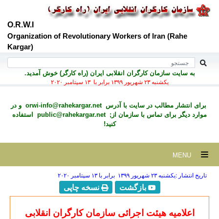
O.R.W.I
Organization of Revolutionary Workers of Iran (Rahe
Kargar)
به سايت سازمان کارگران انقلابی ايران (راه کارگر) خوش آمديد.
يكشنبه ۲۳ شهريور ۱۳۹۹ برابر با ۱۳ سپتامبر ۲۰۲۰
برای انتشار مطالب در سايت با آدرس
orwi-info@rahekargar.net
و در
موارد ديگر برای تماس با سازمان از;
public@rahekargar.net
استفاده
کنید!
MENU
تاریخ انتشار :يكشنبه ۲۳ شهريور ۱۳۹۹ برابر با ۱۳ سپتامبر ۲۰۲۰
بازگشت
نسخه چاپی
اعلامیه هیئت اجرائی سازمان کارگران انقلابی