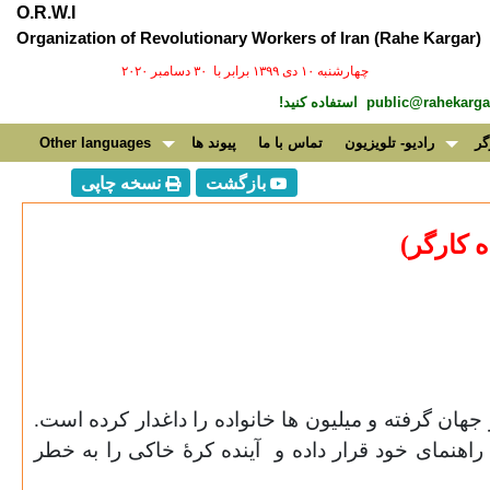
O.R.W.I
Organization of Revolutionary Workers of Iran (Rahe Kargar)
چهارشنبه ۱۰ دی ۱۳۹۹ برابر با ۳۰ دسامبر ۲۰۲۰
public@rahekargar
استفاده کنید!
گر
رادیو- تلویزیون
تماس با ما
پیوند ها
Other languages
بازگشت
نسخه چاپی
ه کارگر)
هان گرفته و میلیون ها خانواده را داغدار کرده است.
راهنمای خود قرار داده و
آینده کرۀ خاکی را به خطر