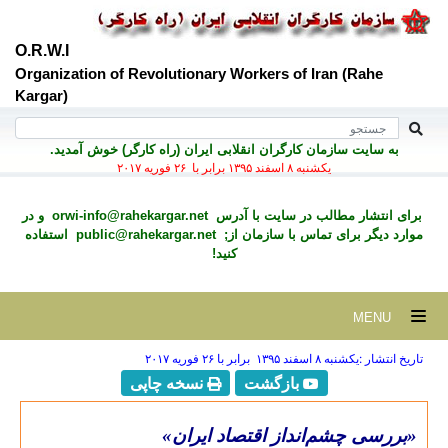
O.R.W.I
Organization of Revolutionary Workers of Iran (Rahe
Kargar)
به سايت سازمان کارگران انقلابی ايران (راه کارگر) خوش آمديد.
يكشنبه ۸ اسفند ۱۳۹۵ برابر با ۲۶ فوريه ۲۰۱۷
برای انتشار مطالب در سايت با آدرس
orwi-info@rahekargar.net
و در
موارد ديگر برای تماس با سازمان از;
public@rahekargar.net
استفاده
کنید!
MENU
تاریخ انتشار :يكشنبه ۸ اسفند ۱۳۹۵ برابر با ۲۶ فوريه ۲۰۱۷
بازگشت
نسخه چاپی
«بررسی چشم‌انداز اقتصاد ایران»