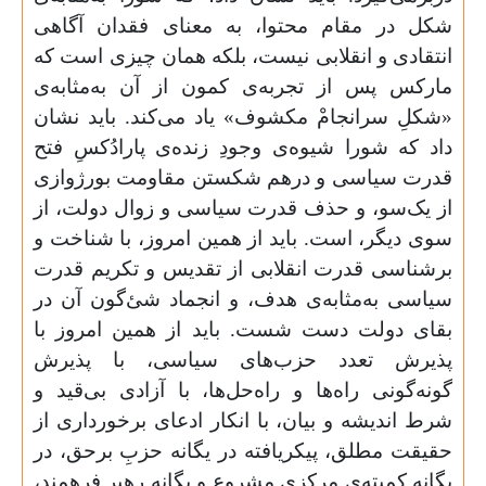
شکل در مقام محتوا، به معنای فقدان آگاهی
انتقادی و انقلابی نیست، بلکه همان چیزی است که
مارکس پس از تجربه‌ی کمون از آن به‌مثابه‌ی
«شکلِ سرانجامْ مکشوف» یاد می‌کند. باید نشان
داد که شورا شیوه‌ی وجودِ زنده‌ی پارادُکسِ فتح
قدرت سیاسی و درهم شکستن مقاومت بورژوازی
از یک‌سو، و حذف قدرت سیاسی و زوال دولت، از
سوی دیگر، است. باید از همین امروز، با شناخت و
برشناسی قدرت انقلابی از تقدیس و تکریم قدرت
سیاسی به‌مثابه‌ی هدف، و انجماد شئ‌گون آن در
بقای دولت دست شست. باید از همین امروز با
پذیرش تعدد حزب‌های سیاسی، با پذیرش
گونه‌گونی راه‌ها و راه‌حل‌ها، با آزادی بی‌قید و
شرط اندیشه و بیان، با انکار ادعای برخورداری از
حقیقت مطلق، پیکریافته در یگانه حزبِ برحق، در
یگانه کمیته‌ی مرکزیِ مشروع و یگانه رهبر فرهمند،