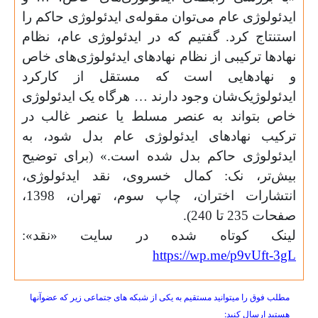
ایدئولوژی عام می‌توان مقوله‌ی ایدئولوژی حاکم را
استنتاج کرد. گفتیم که در ایدئولوژی عام، نظام
نهادها ترکیبی از نظام نهادهای ایدئولوژی‌های خاص
و نهادهایی است که مستقل از کارکرد
ایدئولوژیک‌شان وجود دارند … هرگاه یک ایدئولوژی
خاص بتواند به عنصر مسلط یا عنصر غالب در
ترکیب نهادهای ایدئولوژی عام بدل شود، به
ایدئولوژی حاکم بدل شده است.» (برای توضیح
بیش‌تر، نک: کمال خسروی، نقد ایدئولوژی،
انتشارات اختران، چاپ سوم، تهران، 1398،
صفحات 235 تا 240).
لینک کوتاه شده در سایت «نقد»:
https://wp.me/p9vUft-3gL
مطلب فوق را میتوانید مستقیم به یکی از شبکه های جتماعی زیر که عضوآنها
هستید ارسال کنید: