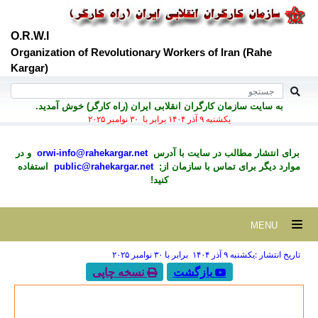
O.R.W.I
Organization of Revolutionary Workers of Iran (Rahe
Kargar)
به سايت سازمان کارگران انقلابی ايران (راه کارگر) خوش آمديد.
يكشنبه ۹ آذر ۱۴۰۴ برابر با ۳۰ نوامبر ۲۰۲۵
برای انتشار مطالب در سايت با آدرس
orwi-info@rahekargar.net
و در
موارد ديگر برای تماس با سازمان از;
public@rahekargar.net
استفاده
کنید!
MENU
تاریخ انتشار :يكشنبه ۹ آذر ۱۴۰۴ برابر با ۳۰ نوامبر ۲۰۲۵
بازگشت
نسخه چاپی