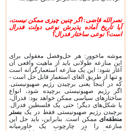
نصرالله قاضی:
اگر چنین چیزی ممکن نیست،
آیا تاریخ آماده پذیرش نوعی دولت فدرال
است؟ نوعی ساختار فدرال؟
موشه ماخوور:
هر حل‌وفصل معقولی برای
این منازعه طولانی باید از ماهیت واقعی آن
آغاز شود: این یک منازعه استعمارگرانه است
و تنها از طریق الغای استعمار قابل حل است -
که در اینجا یعنی برچیدن رژیم صهیونیستی.
اگر رژیم صهیونیستی برچیده شود، انواع
ساختارهای سیاسی ممکن خواهد بود: فدرال،
یا شکل‌های دیگر؛ حتی یک فلسطین فدرال.
برچیدن رژیم صهیونیستی فقط در یک
بستر
منطقه‌ای
ممکن است. بنابراین، باید حل این
منازعه را در چارچوب یک خاورمیانه