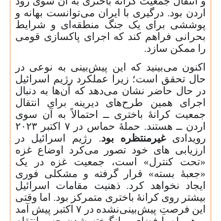
و انتقال جمعیت کرانهٔ باختری به آن سوی رود
اردن بود. درگیری با ایران می‌توانست بهانه و
پوششی برای یک جنگ منطقه‌ای و شرایط
بحرانی فراهم کند که اجرای پاکسازی قومی
را ممکن سازد.
اکنون می‌بینید که این پیش‌بینی به‌ نوعی در
حال تحقق است؛ زیرا عملکرد رژیم اسرائیل
در حال حاضر نشان می‌دهد که آن‌ها به ‌دنبال
اجرای همین طرح‌های دیرینه برای انتقال
جمعیت کرانهٔ باختری ــ احتمالاً به آن سوی
اردن ــ هستند. حملهٔ حماس در
۷
اکتبر
۲۰۲۳
رویدادی
غیرمنتظره بود
. رژیم اسرائیل در
ارزیابی های خود تصور می‌کرد اوضاع غزه
«تحت کنترل» است، جمعیت غزه در یک
«جعبهٔ بسته» قرار گرفته و مشکلی فوری
ایجاد نخواهد کرد. ذهنیت مقامات اسرائیل
بیشتر روی کرانهٔ باختری متمرکز بود. اما وقتی
این فرصتِ پیش‌بینی‌نشده در
۷
اکتبر پیش آمد
ــ همراه با فضای برانگیخته شدن حس انتقام