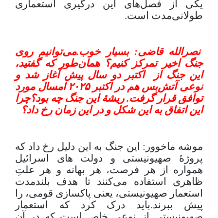
یکی از فصل‌های این درگیری استعماری
طولانی‌مدت است.
نصرالله قاضی: بسیار خوب.می‌توانیم روی
جنگ اخیر تمرکز کنیم؟ همان‌طور که گفتید،
این جنگ از اکتبر دو سال پیش آغاز شد و
نوعی آتش‌بس هم در اکتبر ۲۰
۲۵
امسال مورد
توافق قرار گرفت. ریشهٔ این جنگ چه بود؟چرا
این اتفاق به این شکل و در این زمان رخ داد؟
موشه ماخوور: این جنگ به این دلیل رخ داد که
پروژهٔ صهیونیستی و دولت های اسرائیل
همواره از هر فرصت، هر بهانه و هر علتِ
ظاهری استفاده می‌کنند تا هدف بلندمدت
استعمار صهیونیستی، یعنی پاکسازی قومی، را
پیش ببرند
.
باید درک کرد که استعمار
صهیونیستی از نوعی خاص است که در آن