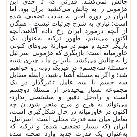
چالش نمی‌کشد. قدرتی که تا حدی این
هژمونی را به چالش می‌کشید ایران بود. اما
ایران در دوره اخیر به‌ شدت تضعیف شده
است؛ نیازی به شرح جزئیات نیست - همگان
از آنچه درمورد ایران رخ ‌داده آگاهند.آنچه
اکنون می‌بینیم، ظهور ترکیه به‌عنوان یک
بازیگر جدید و مهم در موازنهٔ نیروهای کنونی
خاورمیانه است؛ بازیگری که هژمونی اسرائیل
را به چالش می‌کشد. بنابراین ما با چیزی شبیه
«مسئلهٔ سه‌جسم» در فیزیک روبه ‌رو خواهیم
شد؛ و اگر به مسئله آشنا باشید، رابطه متقابل
سه ‌جسم یا سه عامل تاثیرگذار در یک
مجموعه بسیار پیچیده‌تر از مسئلهٔ دو‌جسم
است و راه‌حل دقیق و مشخصی ندارد-
می‌تواند به هرج و مرج منجر شود.آن چه
اکنون در خاورمیانه در حال شکل‌گیری است،
تعامل میان سه قدرت محلی است: اسرائیل،
ایران (که بسیار تضعیف شده) و ترکیه که
به‌عنوان یک قدرت جدید وارد صحنه شده