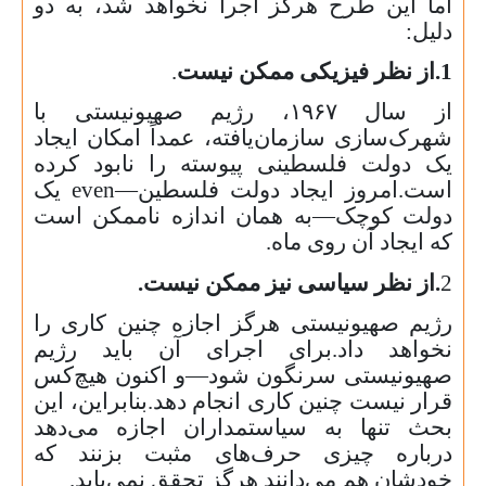
اما این طرح هرگز اجرا نخواهد شد، به دو
دلیل:
1.از نظر فیزیکی ممکن نیست
.
از سال
۱۹۶۷
، رژیم صهیونیستی با
شهرک‌سازی سازمان‌یافته، عمداً امکان ایجاد
یک دولت فلسطینی پیوسته را نابود کرده
است.امروز ایجاد دولت فلسطین—
even
یک
دولت کوچک—به همان اندازه ناممکن است
که ایجاد آن روی ماه.
2
.از نظر سیاسی نیز ممکن نیست.
رژیم صهیونیستی هرگز اجازه چنین کاری را
نخواهد داد.برای اجرای آن باید رژیم
صهیونیستی سرنگون شود—و اکنون هیچ‌کس
قرار نیست چنین کاری انجام دهد.بنابراین، این
بحث تنها به سیاستمداران اجازه می‌دهد
درباره چیزی حرف‌های مثبت بزنند که
خودشان هم می‌دانند هرگز تحقق نمی‌یابد.