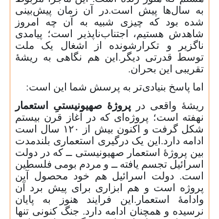
به سال‌ها پیش است
.
در آن زمان پیش‌بینی
شده بود که چیزی شبیه به آن چه امروز
شاهدش هستیم، اجتناب‌ناپذیر است؛ پیامدی
ناگزیر و تکرارشونده از اشغال یک ملت
توسط قدرتی دیگر
.
این هم نگاهی به ریشهٔ
تقریبی این بحران
.
اما پاسخ بنیادی‌تر به پرسش شما این است
:
ریشهٔ واقعی در
پروژهٔ صهیونیستیِ استعمار
نهفته است؛ پروژه‌ای که در آغاز قرن بیستم
شکل گرفت و اکنون بیش از
۱۲۰
سال است
ادامه دارد
.
این یک درگیری استعماری بلندمدت
بین پروژهٔ استعمار صهیونیستی ــ که در دولت
اسرائیل تجسم یافته ــ و مردم بومی فلسطین
است. دولت اسرائیل هم خود محصول آین
پروژه است و هم ابزاری برای پیش برد آن
وادامهٔ استعمار.این فرایند هنوز به پایان
نرسیده و همچنان ادامه دارد
.
جنگ کنونی تنها