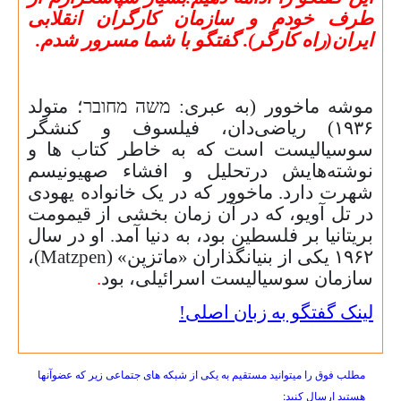
طرف خودم و سازمان کارگران انقلابی
ایران(راه کارگر). گفتگو با شما مسرور شدم.
موشه ماخوور (به عبری:
משה מחובר
؛ متولد
۱۹۳۶)
ریاضی‌دان، فیلسوف و کنشگر
سوسیالیست است که به خاطر کتاب ها و
نوشته‌هایش درتحلیل و افشاء صهیونیسم
شهرت دارد. ماخوور که در یک خانواده یهودی
در تل آویو، که در آن زمان بخشی از قیمومت
بریتانیا بر فلسطین بود، به دنیا آمد. او در سال
۱۹۶۲
یکی از بنیانگذاران «ماتزپن» (
Matzpen
)،
سازمان سوسیالیست اسرائیلی، بود
.
لینک گفتگو به زبان اصلی!
مطلب فوق را میتوانید مستقیم به یکی از شبکه های جتماعی زیر که عضوآنها
هستید ارسال کنید: