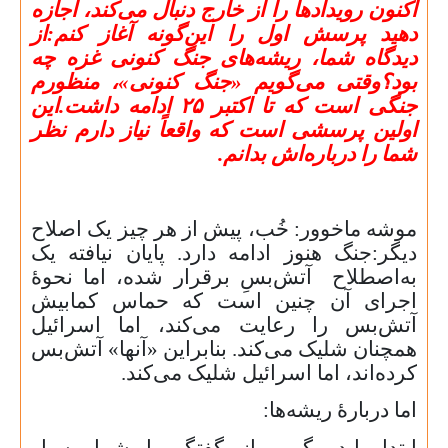
اکنون رویدادها را از خارج دنبال می‌کند، اجازه
دهید پرسش اول را این‌گونه آغاز کنم:از
دیدگاه شما، ریشه‌های جنگ کنونی غزه چه
بود؟وقتی می‌گویم «جنگ کنونی»، منظورم
جنگی است که تا اکتبر
۲۵
ادامه داشت
.
این
اولین پرسشی است که واقعاً نیاز دارم نظر
شما را درباره‌اش بدانم.
موشه ماخوور: خُب، پیش از هر چیز یک اصلاح
دیگر
:
جنگ هنوز ادامه دارد. پایان نیافته
یک
به‌اصطلاح آتش‌بسِ برقرار شده، اما نحوهٔ
اجرای آن چنین است که حماس کمابیش
آتش‌بس را رعایت می‌کند، اما اسرائیل
همچنان شلیک می‌کند. بنابراین «آنها» آتش‌بس
کرده‌اند، اما اسرائیل شلیک می‌کند.
اما دربارهٔ ریشه‌ها
:
ابتدا باید بگویم از گفتگو با شما بسیار