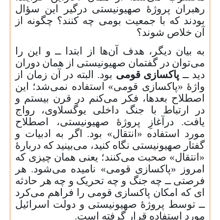
رهبران پروژهٔ صهیونیستی درگیر این سؤال
بودند که با جمعیت بومی چه کنند؟ چگونه از
آن خلاص شوند؟
به بیان دیگر، هدف آن‌ها از ابتدا ــ و این را
می‌توان در گفتمان صهیونیستی از همان دوران
دید ــ
پاکسازی قومی
بود. البته در آن زمان از
واژهٔ «پاکسازی قومی» استفاده نمی‌شد؛ این
اصطلاح بعدها، فکر می‌کنم در قرن بیستم و
در ارتباط با جنگ داخلی یوگسلاوی، رواج
یافت. درآغازِ پروژهٔ صهیونیستی، اصطلاح
مورد استفاده «انتقال» بود. اگر به ادبیات و
گفتار صهیونیستی نگاه کنید، می‌بینید که دربارهٔ
«انتقال» صحبت می‌کنند؛ یعنی همان چیزی که
امروز «پاکسازی قومی» نامیده می‌شود. هر
فرصتی ــ چه جنگ و چه تحریک و چه هر حادثه‌
ای که امکان پاکسازی قومی را فراهم می‌کرد
ــ توسط پروژهٔ صهیونیستی و دولت اسرائیل
مورد استفاده قرار گرفته است.