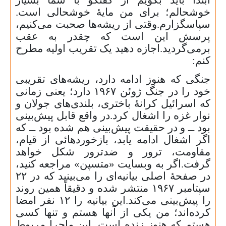
خوشحالم؛ برای من مایهٔ خوشحالی است.
سپاسگزارم
.
وقتی از ریشه‌ها صحبت می‌کنیم،
پرسش این است که چقدر به عقب
برمی‌گردید
.
اجازه دهید یک تقریب اولیه مطرح
کنم
:
جنگی که هنوز ادامه دارد، ریشه‌های تقریبی
خود را در جنگ ژوئن
۱۹۶۷
دارد؛ یعنی زمانی
که اسرائیل کرانهٔ باختری، بلندی‌های جولان و
نوار غزه را اشغال کرد
.
در واقع قابل پیش‌بینی
بود ــ و در حقیقت پیش‌بینی هم شده بود ــ که
اگر اشغال ادامه یابد، بازخوردهائی از قیام،
مقاومت، ترور و ضدترور شکل خواهد
گرفت
.
اگر به وبسایت‌ «متسپن» مراجعه کنید،
در صفحهٔ اصلی بیانیه‌ای را می‌بینید که در
۲۲
سپتامبر
۱۹۶۷
منتشر شده و دقیقاً همین روند
را پیش‌بینی می‌کند
.
این بیانیه را
۱۲
نفر امضا
کرده‌اند؛ من یکی از آنها هستم و تنها کسی
هستم که هنوز زنده است. این ماجرا مربوط