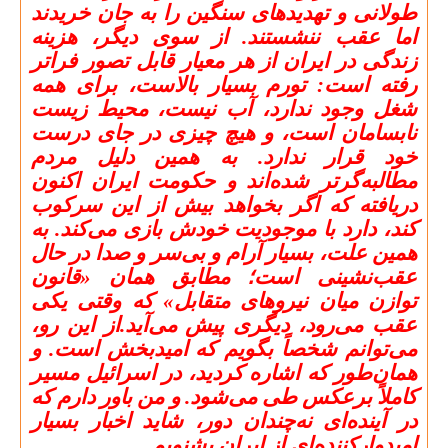
طولانی و تهدیدهای سنگین را به جان خریدند
اما عقب ننشستند. از سوی دیگر، هزینه
زندگی در ایران از هر معیار قابل تصور فراتر
رفته است: تورم بسیار بالاست، برای همه
شغل وجود ندارد، آب نیست، محیط ‌زیست
نابسامان است، و هیچ چیزی در جای درست
خود قرار ندارد. به همین دلیل مردم
مطالبه‌گرتر شده‌اند و حکومت ایران اکنون
دریافته که اگر بخواهد بیش از این سرکوب
کند، دارد با موجودیت خودش بازی می‌کند. به
همین علت، بسیار آرام و بی‌سر و صدا در حال
عقب‌نشینی است؛ مطابق همان «قانون
توازن میان نیروهای متقابل» که وقتی یکی
عقب می‌رود، دیگری پیش می‌آید.از این رو،
می‌توانم شخصاً بگویم که امیدبخش است. و
همان‌طور که اشاره کردید، در اسرائیل مسیر
کاملاً برعکس طی می‌شود. و من باور دارم که
در آینده‌ای نه‌چندان دور، شاید اخبار بسیار
امیدوارکننده‌ای از ایران بشنویم.