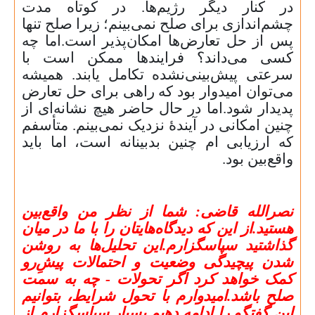
در کنار دیگر رژیم‌ها. در کوتاه ‌مدت
چشم‌اندازی برای صلح نمی‌بینم؛ زیرا صلح تنها
پس از حل تعارض‌ها امکان‌پذیر است.اما چه
کسی می‌داند؟ فرایندها ممکن است با
سرعتی پیش‌بینی‌نشده تکامل یابند. همیشه
می‌توان امیدوار بود که راهی برای حل تعارض
پدیدار شود.اما در حال حاضر هیچ نشانه‌ای از
چنین امکانی در آیندهٔ نزدیک نمی‌بینم. متأسفم
که ارزیابی ام چنین بدبینانه است، اما باید
واقع‌بین بود.
نصرالله قاضی:
شما از نظر من واقع‌بین
هستید.از این که دیدگاه‌هایتان را با ما در میان
گذاشتید سپاسگزارم.این تحلیل‌ها به روشن
شدن پیچیدگی وضعیت و احتمالات پیشِ‌رو
کمک خواهد کرد اگر تحولات - چه به سمت
صلح باشد.امیدوارم با تحول شرایط، بتوانیم
این گفتگو را ادامه دهیم.بسیار سپاسگزارم از