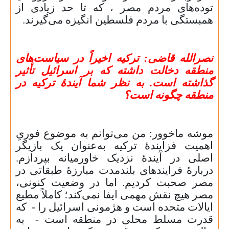
توده‌های مردم مصر ، که تا حد زیادی از
همبستگی با مردم فلسطین انگیزه می‌گیرند.
نصرالله قاضی: ترکیه اخیراً در سیاست‌های
منطقه دخالت داشته که بر اسرائیل تأثیر
گذاشته است. به نظر شما آیندهٔ ترکیه در
منطقه چگونه است؟
موشه ماخوور: من می‌توانم به موضوع فوریِ
اهمیت فزایندهٔ ترکیه به‌عنوان یک بازیگر
اصلی در آیندهٔ نزدیک خاورمیانه بپردازم.
دربارهٔ فرایندهای بلندمدت مبارزهٔ طبقاتی در
مصر صحبت کردیم. اما در وضعیت کنونی،
مصر هیچ نقش مهمی ایفا نمی‌کند؛ کاملاً مطیع
ایالات متحده است و هژمونی اسرائیل را - که
قدرت مسلط محلی در منطقه است - به