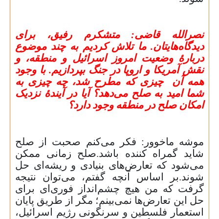
نصرالله قاضی:
متشکرم رفیق، برای
دیدگاه‌هایتان. ما تلاش کردیم به چند موضوع
دربارهٔ وضعیت امروز اسرائیل و منطقه، و
نقش آمریکا و اروپا در جنگ بپردازیم. با وجود
همه آن چیزی که مطرح شد، چه چیزی به
شما امید به صلح می‌دهد؟ آیا در آیندهٔ نزدیک
امکان صلح در منطقه وجود دارد؟
موشه ماخوور: فکر می‌کنم صحبت از صلح
شاید گمراه‌ کننده باشد.صلح زمانی ممکن
می‌شود که تعارض‌های بنیادی و ریشه‌ای حل
شوند.بر اساس آنچه گفتم، می‌توان نتیجه
گرفت که من هیچ چشم‌انداز فوری‌ای برای
حل این تعارض‌ها نمی‌بینم؛ مگر از طریق پایان
استعمار فلسطین و سرنگونی رژیم اسرائیل،