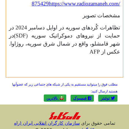
875429
https://www.radiozamaneh.com/
مشخصات تصویر
تظاهرات کُردهای سوریه در اوایل دسامبر 2024 در
حمایت از نیروهای دموکراتیک سوریه (
SDF
)در
شهر قامشلو، واقع در شمال شرق سوریه، روژاوا.
عکس از
AFP
مطلب فوق را میتوانید مستقیم به یکی از شبکه های جتماعی زیر که عضوآنها
هستید ارسال کنید:
توئیتر
فیسبوک
بالاترين
تمامی حقوق برای
سازمان کارگران انقلابی ايران (راه