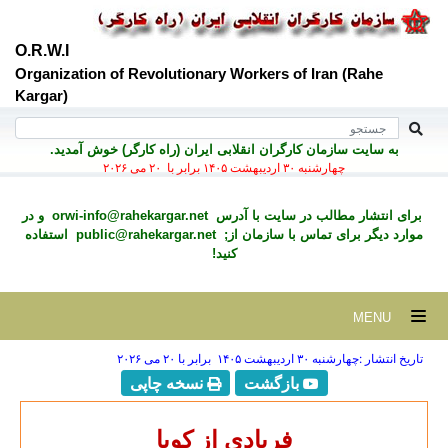
O.R.W.I
Organization of Revolutionary Workers of Iran (Rahe
Kargar)
به سايت سازمان کارگران انقلابی ايران (راه کارگر) خوش آمديد.
چهارشنبه ۳۰ ارديبهشت ۱۴۰۵ برابر با ۲۰ می ۲۰۲۶
برای انتشار مطالب در سايت با آدرس
orwi-info@rahekargar.net
و در
موارد ديگر برای تماس با سازمان از;
public@rahekargar.net
استفاده
کنید!
MENU
تاریخ انتشار :چهارشنبه ۳۰ ارديبهشت ۱۴۰۵ برابر با ۲۰ می ۲۰۲۶
بازگشت
نسخه چاپی
فریادی از کوبا