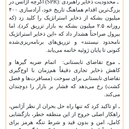
ـ محدودیت ذخایر راهبردی
(SPR):
اگرچه آژانس در
بزرگ‌ترین اقدام هماهنگ تاریخ خود، آزادسازی ۴۰۰
میلیون بشکه از ذخایر استراتژیک را کلید زد (که
روزانه ۲.۵ میلیون بشکه به بازار تزریق کرد)، اما
بیرول صراحتاً هشدار داد که «این ذخایر استراتژیک
نامحدود نیستند» و تزریق‌های برنامه‌ریزی‌شده
کنونی تا پایان ژوئیه خاتمه می‌یابد
.
ـ موج تقاضای تابستانی: اتمام ضربه گیرها و
کاهش ذخایر تجاری دقیقاً هم‌زمان با اوج‌گیری
تقاضای تابستانی برای سوخت (مسافرت‌ها و فصل
کشت) رخ می‌دهد که فشار بر بازار را دوچندان
می‌کند
.
ـ او تاکید کرد که تنها راه حل بحران از نظر آژانس،
راهکار اصلی خروج از این منطقه خطر، بازگشایی
کامل، امن و بدون قید و شرط تنگه هرمز برای