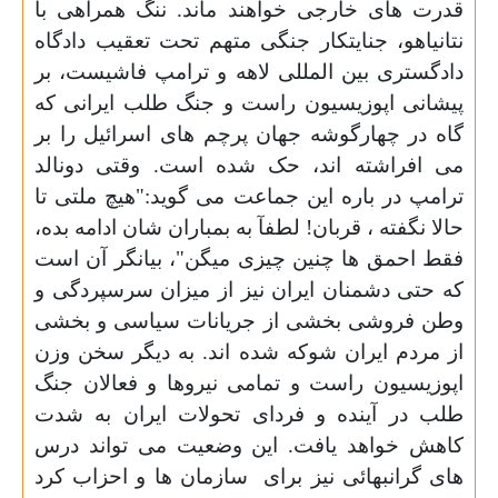
قدرت های خارجی خواهند ماند. ننگ همراهی با
نتانیاهو، جنایتکار جنگی متهم تحت تعقیب دادگاه
دادگستری بین المللی لاهه و ترامپ فاشیست، بر
پیشانی اپوزیسیون راست و جنگ طلب ایرانی که
گاه در چهارگوشه جهان پرچم های اسرائیل را بر
می افراشته اند، حک شده است. وقتی دونالد
ترامپ در باره این جماعت می گوید:"هیچ ملتی تا
حالا نگفته ، قربان! لطفآ به بمباران شان ادامه بده،
فقط احمق ها چنین چیزی میگن"، بیانگر آن است
که حتی دشمنان ایران نیز از میزان سرسپردگی و
وطن فروشی بخشی از جریانات سیاسی و بخشی
از مردم ایران شوکه شده اند. به دیگر سخن وزن
اپوزیسیون راست و تمامی نیروها و فعالان جنگ
طلب در آینده و فردای تحولات ایران به شدت
کاهش خواهد یافت. این وضعیت می تواند درس
های گرانبهائی نیز برای سازمان ها و احزاب کرد