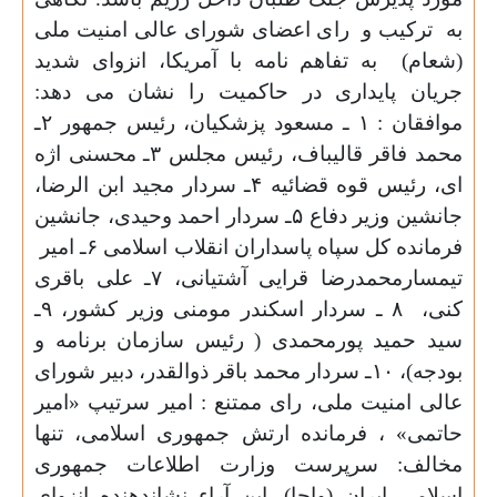
به ترکیب و رای اعضای شورای عالی امنیت ملی
(شعام) به تفاهم نامه با آمریکا، انزوای شدید
جریان پایداری در حاکمیت را نشان می دهد:
موافقان : ۱ ـ مسعود پزشکیان، رئیس جمهور ۲ـ
محمد فاقر قالیباف، رئیس مجلس ۳ـ محسنی اژه
ای، رئیس قوه قضائیه ۴ـ سردار مجید ابن الرضا،
جانشین وزیر دفاع ۵ـ سردار احمد وحیدی، جانشین
فرمانده کل سپاه پاسداران انقلاب اسلامی ۶ـ امیر
تیمسارمحمدرضا قرایی آشتیانی، ۷ـ علی باقری
کنی، ۸ ـ سردار اسکندر مومنی وزیر کشور، ۹ـ
سید حمید پورمحمدی ( رئیس سازمان برنامه و
بودجه)، ۱۰ـ سردار محمد باقر ذوالقدر، دبیر شورای
عالی امنیت ملی، رای ممتنع : امیر سرتیپ «امیر
حاتمی» ، فرمانده ارتش جمهوری اسلامی، تنها
مخالف: سرپرست وزارت اطلاعات جمهوری
اسلامی ایران (واجا). این آراء نشاندهنده انزوای