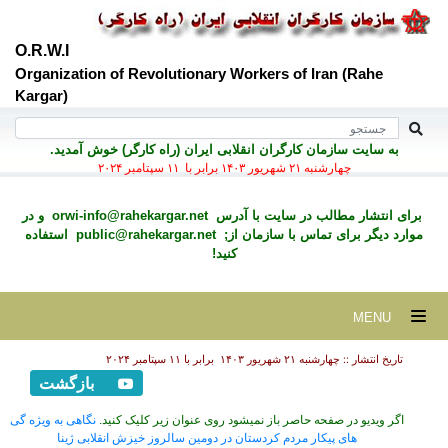
O.R.W.I
Organization of Revolutionary Workers of Iran (Rahe
Kargar)
به سايت سازمان کارگران انقلابی ايران (راه کارگر) خوش آمديد.
چهارشنبه ۲۱ شهريور ۱۴۰۳ برابر با ۱۱ سپتامبر ۲۰۲۴
برای انتشار مطالب در سايت با آدرس
orwi-info@rahekargar.net
و در
موارد ديگر برای تماس با سازمان از;
public@rahekargar.net
استفاده
کنید!
MENU
تاریخ انتشار :: چهارشنبه ۲۱ شهريور ۱۴۰۳ برابر با ۱۱ سپتامبر ۲۰۲۴
بازگشت
اگر ویدیو در صفحه حاصر باز نمیشود روی عنوان زیر کلیک کنید.
نگاهی به ویژه گی
های پیکار مردم کردستان در دومین سالروز خیزش انقلابی ژینا