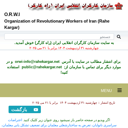
O.R.W.I
Organization of Revolutionary Workers of Iran (Rahe
Kargar)
به سايت سازمان کارگران انقلابی ايران (راه کارگر) خوش آمديد.
چهارشنبه ۳۱ ارديبهشت ۱۴۰۴ برابر با ۲۱ می ۲۰۲۵
برای انتشار مطالب در سايت با آدرس
orwi-info@rahekargar.net
و در
موارد ديگر برای تماس با سازمان از;
public@rahekargar.net
استفاده
کنید!
MENU
تاریخ انتشار :: چهارشنبه ۳۱ ارديبهشت ۱۴۰۴ برابر با ۲۱ می ۲۰۲۵
بازگشت
اگر ویدیو در صفحه حاصر باز نمیشود روی عنوان زیر کلیک کنید.
اعتراضات
سراسری نانوایان، تعرض به ساختارشغلی معلمان برای تضعیف تشکل یابی معلمان،