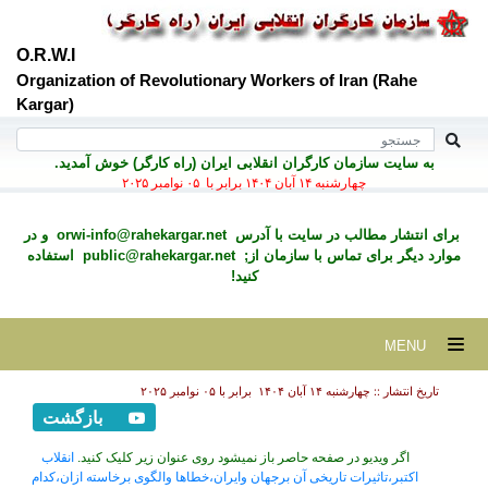
O.R.W.I
Organization of Revolutionary Workers of Iran (Rahe
Kargar)
به سايت سازمان کارگران انقلابی ايران (راه کارگر) خوش آمديد.
چهارشنبه ۱۴ آبان ۱۴۰۴ برابر با ۰۵ نوامبر ۲۰۲۵
برای انتشار مطالب در سايت با آدرس
orwi-info@rahekargar.net
و در
موارد ديگر برای تماس با سازمان از;
public@rahekargar.net
استفاده
کنید!
MENU
تاریخ انتشار :: چهارشنبه ۱۴ آبان ۱۴۰۴ برابر با ۰۵ نوامبر ۲۰۲۵
بازگشت
اگر ویدیو در صفحه حاصر باز نمیشود روی عنوان زیر کلیک کنید.
انقلاب
اکتبر،تاثیرات تاریخی آن برجهان وایران،خطاها والگوی برخاسته ازان،کدام