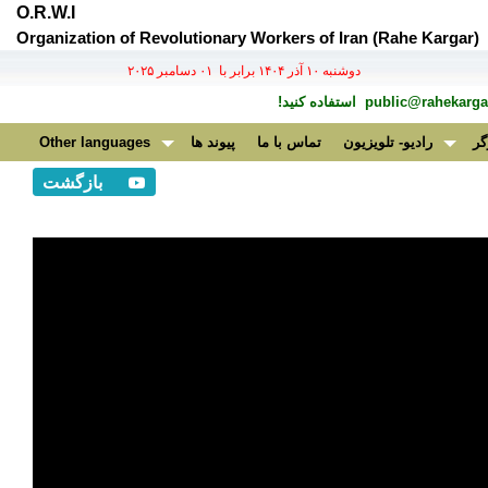
O.R.W.I
Organization of Revolutionary Workers of Iran (Rahe Kargar)
دوشنبه ۱۰ آذر ۱۴۰۴ برابر با ۰۱ دسامبر ۲۰۲۵
public@rahekargar
استفاده کنید!
گر
رادیو- تلویزیون
تماس با ما
پیوند ها
Other languages
بازگشت