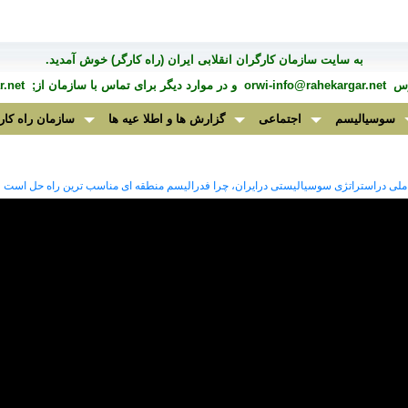
به سايت سازمان کارگران انقلابی ايران (راه کارگر) خوش آمديد.
درس
orwi-info@rahekargar.net
و در موارد ديگر برای تماس با سازمان از;
.net
سوسیالیسم
اجتماعی
گزارش ها و اطلا عیه ها
سازمان راه کار
ملی دراستراتژی سوسیالیستی درایران، چرا فدرالیسم منطقه ای مناسب ترین راه حل است