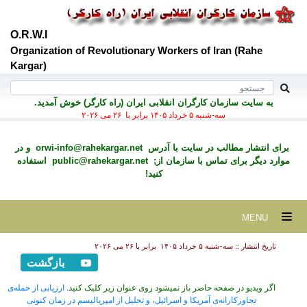
O.R.W.I
Organization of Revolutionary Workers of Iran (Rahe
Kargar)
به سايت سازمان کارگران انقلابی ايران (راه کارگر) خوش آمديد.
سه-شنبه ۵ خرداد ۱۴۰۵ برابر با ۲۶ می ۲۰۲۶
برای انتشار مطالب در سايت با آدرس
orwi-info@rahekargar.net
و در
موارد ديگر برای تماس با سازمان از;
public@rahekargar.net
استفاده
کنید!
MENU
تاریخ انتشار :: سه-شنبه ۵ خرداد ۱۴۰۵ برابر با ۲۶ می ۲۰۲۶
بازگشت
اگر ویدیو در صفحه حاصر باز نمیشود روی عنوان زیر کلیک کنید.
ارزیابی از حمله‌ی
تجاوزکارانه‌ی آمریکا و اسرائیل، و تحلیل از امپریالیسم در زمان کنونی