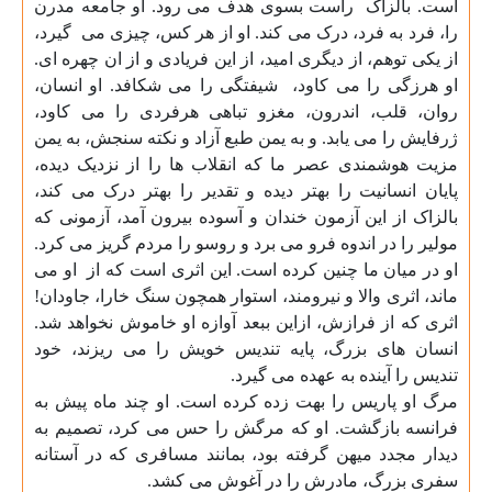
است. بالزاک
راست بسوی هدف می رود. او جامعه مدرن
را، فرد به فرد، درک می کند. او از هر کس، چیزی می
گیرد،
از یکی توهم، از دیگری امید، از این فریادی و از ان چهره ای.
او هرزگی را می کاود،
شیفتگی را می شکافد. او انسان،
روان، قلب، اندرون، مغزو تباهی هرفردی را می کاود،
ژرفایش را می یابد. و به یمن طبع آزاد و نکته سنجش، به یمن
مزیت هوشمندی عصر ما که انقلاب ها را از نزدیک دیده،
پایان انسانیت را بهتر دیده و تقدیر را بهتر درک می کند،
بالزاک از این آزمون خندان و آسوده بیرون آمد، آزمونی که
مولیر را در اندوه فرو می برد و روسو را مردم گریز می کرد
.
او در میان ما چنین کرده است. این اثری است که از
او می
ماند، اثری والا و نیرومند، استوار همچون سنگ خارا، جاودان!
اثری که از فرازش، ازاین ببعد آوازه او خاموش نخواهد شد.
انسان های بزرگ، پایه تندیس خویش را می ریزند، خود
تندیس را آینده به عهده می گیرد
.
مرگ او پاریس را بهت زده کرده است. او چند ماه پیش به
فرانسه بازگشت. او که مرگش را حس می کرد، تصمیم به
دیدار مجدد میهن گرفته بود، بمانند مسافری که در آستانه
سفری بزرگ، مادرش را در آغوش می کشد
.