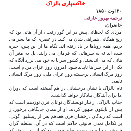
خاکسپاری بالزاک
۲۰
اوت
۱۸۵۰
ترجمه بهروز عارفی
حاضران
،
مردی که لحظاتی پیش در این گور رفت ، از آن هائی بود که
رنج همگانی همراهی شان می کند. در عصری که ما بسر می
بریم، همه رویاها بر باد رفته اند. نگاه ها از این پس، خیره
شده اند نه به سرهائی که فرمان می رانند، بل به مغز آن
هائی که می اندیشند، و کشور سراپا به خود می لرزد آنگاه که
یکی از این سر ها ناپدید شود. امروز، روز عزای مردم است،
روز مرگ انسانی برجسته،روز عزای ملی، روز مرگ انسانی
نابغه
.
نام بالزاک با نشان درخشانی در هم آمیخته است که دوران
ما برای آیندگان بیادگار خواهد گذاشت
.
جناب بالزاک، از تبار نویسندگان توانای قرن نوزدهم است که
پس از ناپلئون ظهور کردند. او از همان جایگاهی برخوردار
است که زبدگان درخشان قرن هفدهم پس از ریشلیو.
گوئی،
بر تکامل تمدن قانونی حاکم است که در آن، سلطه گران
شمشیر دو لبه در دست، جای خود را به کسانی می دهند که