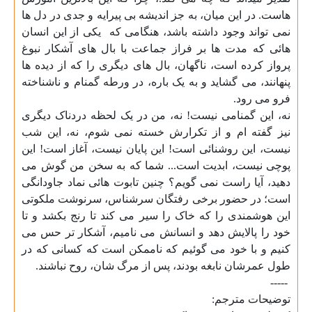
هاست. در این میان، به جز اندیشه بی پیرایه و جدی در دل ها
نمی تواند وجود داشته باشد، هنگامی که
یکی از این انسان
هائی که مدت ها بر فراز جماعت با بال های آشکار نبوغ
پرواز کرده است، ناگهان، بال های دیگری را که از دیده ها
پنهانند، می گشاید و به یک باره، در ورطه گمنام و ناشناخته
فرو می رود
.
نه، این گمنامی نیست! نه، من در یک لحظه دردناک دیگری
نیز گفته ام و از تکرارش خسته نمی شوم، نه، این شب
نیست، این روشنائی است! این پایان نیست، آغاز است! این
پوچی نیست، ابدیت است... شما که به سخن من گوش می
دهید، آیا راست نمی گویم؟ چنین تابوت هائی نماد جاودانگی
است؛ در حضور برخی رفتگان سرشناس، سرنوشت ملکوتی
این هوشمندی را که خاک را سیر می کند تا رنج بکشد و تا
خود را پالایش دهد و انسانش می نامیم، آشکار تر حس می
کنیم و با خود می گوئیم که ناممکن است که کسانی که در
طول عمرشان نابغه بودند، پس از مرگ شان، روح نباشند
.
-----
توضیحات مترجم
: