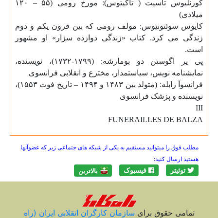
کورنلیوس تاسیت ( تاکیتوس): مورخ رومی (
۵۵
–
۱۲۰
میلادی
)
کایوس سوئتونیوس: مولف رومی که بین قرون یکم و دوم
زند
گ
ی می کرد. کتاب «زندگی دوازده سزار» او مشهور
است
.
پی یر اگوستن دو بومارشه: (
۱۷۹۹
-
۱۷۳۲
)، نویسنده،
نمایشنامه نویس، سیاستمدار، مخترع و انقلابی فرانسوی
فرانسوآ رابله: (متولد بین
۱۴۸۳
و
۱۴۹۴
– تاریخ فوت
۱۵۵۳
)،
نویسنده و پزشک فرانسوی
III
FUNERAILLES DE BALZA
مطلب فوق را میتوانید مستقیم به یکی از شبکه های جتماعی زیر که عضوآنها
هستید ارسال کنید:
توئیتر
فیسبوک
بالاترين
تمامی حقوق برای
سازمان کارگران انقلابی ايران (راه