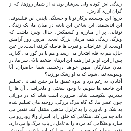
زندگی اش کوتاه ولی سرشار بود، نه از شمار روزها، که از
گران ارزی آثارش
.
دریغ! این نویسنده پرکار توانا و خستگی ناپذیر، این فیلسوف،
این اندیشمند، این شاعر، این نابغه در میان ما، یک زندگی
توفانی، پر از مبارزه و کشمکش، جدال ونبرد داشت که
ویژگی زندگی همه مردان بزرگ است. امروز، روز آرامش
اوست. از اعتراضات و نفرت ها فاصله گرفته است. در عین
حال، هم به قله افتخار می رسد و هم پا در گور می گذارد.
پس از این، او بر فراز همه این ابرهای ضخیم بالای سر ما، در
میان ستارگان میهن خواهد درخشید. شما حاضران، آیا
وسوسه نمی شوید که به او رشک بورزید؟
آقایان، به رغم درد و اندوه عمیق ما در چنین فقدانی، تسلیم
این فاجعه ها شویم، با وجود سختی و دلخراشی، آن ها را
بپذیریم. نیکوست شاید، ضروری است شاید که در دورانی
چون عصر ما، گه گاه مرگ بزرگی، روحیه های تسلیم شده
به شک و ناباوری را به تزلزل مذهبی منتقل کند. تقدیر می
داند چه می کند، هنگامی که خلق را با
اسرار والا رودررو می
سازد و هنگامی که مردم را به تامل در باب مرگ وا می دارد.
تقدیر میداند که چه می کند.، چرا که این بالاترین آموزش