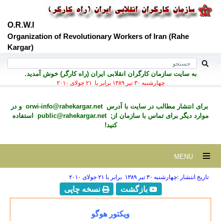
O.R.W.I
Organization of Revolutionary Workers of Iran (Rahe
Kargar)
به سايت سازمان کارگران انقلابی ايران (راه کارگر) خوش آمديد.
چهارشنبه ۳۰ تير ۱۳۸۹ برابر با ۲۱ جولای ۲۰۱۰
برای انتشار مطالب در سايت با آدرس
orwi-info@rahekargar.net
و در
موارد ديگر برای تماس با سازمان از;
public@rahekargar.net
استفاده
کنید!
MENU
تاریخ انتشار :چهارشنبه ۳۰ تير ۱۳۸۹ برابر با ۲۱ جولای ۲۰۱۰
بازگشت
نسخه چاپی
ویکتور هوگو