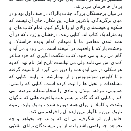
بر دل ها فرمان می رانند
.
در میان برجستگان بزرگ، جناب بالزاک در صف اول بود و در
میان برگزیدگان، بالاترین شان. این مکان، جای آن نیست که
شکوه و هوشمندی والای او را بازگو کنیم. تمام کتاب های او
به منزله یک کتاب اند، کتابی زنده، درخشان و ژرف که در آن
همه تمدن معاصر ما با نمیدانم کدام پدیده هراسناک و
وحشت بار که با واقعیت در آمیخته است، می رود و می آید و
گام می زند و می جنبد. کتاب شگفت انگیزی که خود شاعر
کمدی اش می نامد ولی می توانست تاریخ اش نام نهد، که به
هر شکلی در می آیدو همه را دربر می گیرد: از تاسیت گرفته
و تا کایوس سوئتونیوس و از بومارشه
تا رابله. کتابی که
مشاهدات و تخیل ها را ثبت کرده است. کتابی که راستی،
صمیمی، مرفه، مبتذل و مادی را سخاوتمندانه عرضه
می
کند و کتابی که گه گاه، بر بستر همه واقعیت هائی که بناگهان
بشدت و کاملا از ورای همه دوپاره شده ، به یک باره، زمینه
تاریک ترین و ناگوار ترین ایده آل را فراهم می کند
.
خالق این اثر شگرف، بی آن که بداند، چه بخواهد و چه
نخواهد، چه راضی باشد یا نه، از تبار نویسندگان توانای انقلابی