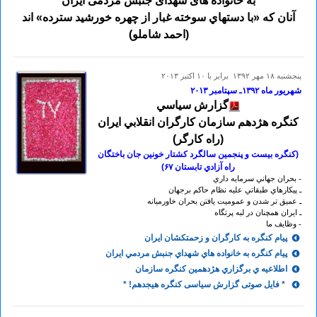
به خانواده های شهدای جنبش مردمی ایران
آنان كه «با دستهاي سوخته غبار از چهره خورشيد سترده» اند
(احمد شاملو)
پنجشنبه ۱۸ مهر ۱۳۹۲ برابر با ۱۰ اکتبر ۲۰۱۳
شهریور ماه ۱۳۹۲ـ سپتامبر ۲٠۱۳
گزارش سياسي
کنگره هژدهم سازمان کارگران انقلابي ايران
(راه کارگر)
(کنگره بيست و پنجمين سالگرد کشتار خونين جان باختگان
راه آزادي تابستان ۶۷)
- بحران جهاني سرمايه داري
ـ پيکارهاي طبقاتي عليه نظام حاکم برجهان
ـ عميق تر شدن و عموميت يافتن بحران خاورميانه
ـ ايران همچنان در لبه پرتگاه
- وظايف ما
پيام کنگره به کارگران و زحمتکشان ايران
پيام کنگره به خانواده هاي شهداي جنبش مردمي ايران
اطلاعيه ي برگزاري هژدهمين کنگره سازمان
* فایل صوتی گزارش سیاسی کنگره هیجدهم! *