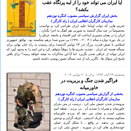
آیا ایران می تواند خود را از لبه پرتگاه عقب
بکشد؟
بخش ایران گزارش سیاسی مصوب کنگره نوزدهم
سازمان کارگران انقلابی ایران ( راه کارگر )
تحریم هایی که دولت اوباما علیه ایران طراحی کرد و توانست
مخصوصاً در چند سال گذشته به صورتی هم آهنگ به اجرا بگذارد ،
ایران را در همان مسیری انداخت که کمر اقتصاد و جامعه عراق را
در یک دورۀ دوازده ساله ( ۲٠٠۳ - ۱۹۹۱) بی سرو صدا درهم شکسته بود. توافق جمهوری
اسلامی با شش قدرت بزرگ (در ۲۴ نوامبر گذشته) برای رسیدن به راه حلی نهایی برای
مسأله هسته ای ایران ، تشدید تحریم ها را موقتاً متوقف کرد و این امید را به وجود آورد که
ایران بتواند از عراقی شدن بگریزد. اما آیا این مذاکرات به نتیجه خواهد رسید؟ برای یافتن
پاسخ این سؤال ها ، ناگزیر باید از چند مسأله تصور روشنی داشته باشیم:
پنجشنبه ۲۹ آبان ۱۳۹۳ برابر با ۲۰ نوامبر ۲۰۱۴
فراگیر شدن جنگ و بربریت در
خاورمیانه
بخشی از گزارش سیاسی مصوب کنگره نوزدهم
سازمان کارگران انقلابی ایران ( راه کارگر )
نیرومندتر شدن جنبش ملی کرد ، درست در متن بحران
خاورمیانه و همراه با تشدید آن ، بی تردید ، نقطه امید
بخشی است و نشان می دهد که مردم خاورمیانه
محکوم نیستند به تاریک اندیشی ، فرقه گرایی و توحش
مذهبی تن بدهند. در واقع ، با شکل گیری عملی
خودمختاری های کرد در سوریه ، جنبش ملی کرد در