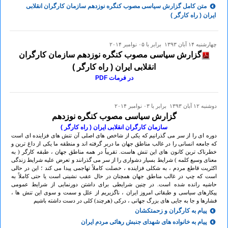
متن کامل گزارش سیاسی مصوب کنگره نوزدهم سازمان کارگران انقلابی
ایران ( راه کارگر )
چهارشنبه ۱۴ آبان ۱۳۹۳ برابر با ۰۵ نوامبر ۲۰۱۴
گزارش سیاسی مصوب کنگره نوزدهم سازمان کارگران
انقلابی ایران ( راه کارگر )
در فرمات PDF
دوشنبه ۱۲ آبان ۱۳۹۳ برابر با ۰۳ نوامبر ۲۰۱۴
گزارش سیاسی مصوب کنگره نوزدهم
سازمان کارگران انقلابی ایران ( راه کارگر )
دوره ای را از سر می گذرانیم که یکی از شاخص های اصلی آن تنش های فزاینده ای است
که جامعه انسانی را در غالب مناطق جهان ما دربر گرفته اند و منطقه ما یکی از داغ ترین و
خطرناک ترین کانون های این تنش هاست. تقریباً در همه مناطق جهان ، طبقه کارگر ( به
معنای وسیع کلمه ) شرایط بسیار دشواری را از سر می گذرانند و تعرض علیه شرایط زندگی
اکثریت قاطع مردم ، به شکلی فزاینده ، خصلت کاملاً تهاجمی پیدا می کند ؛ این در حالی
است که چپ در غالب مناطق جهان همچنان در حال عقب نشینی است یا حتی کاملاً به
حاشیه رانده شده است. در چنین شرایطی برای داشتن دورنمایی از شرایط عمومی
پیکارهای سیاسی و طبقاتی امروز ایران ، ناگزیریم از علل و سمت و سوی این تنش ها ،
فشارها و جا به جایی های بزرگ جهانی ، درکی (هرچند) کلی در دست داشته باشیم
پیام به کارگران و زحمتکشان
پیام به خانواده های شهدای جنبش رهائی مردم ایران