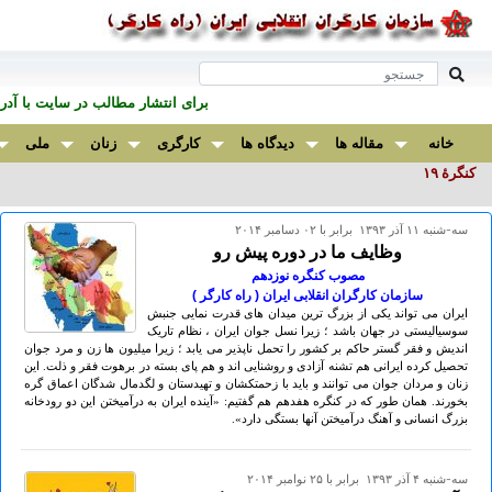
برای انتشار مطالب در سايت با آ
خانه
مقاله ها
دیدگاه ها
کارگری
زنان
ملی
کنگرۀ ۱۹
سه-شنبه ۱۱ آذر ۱۳۹۳ برابر با ۰۲ دسامبر ۲۰۱۴
وظایف ما در دوره پیش رو
مصوب کنگره نوزدهم
سازمان کارگران انقلابی ایران ( راه کارگر )
ایران می تواند یکی از بزرگ ترین میدان های قدرت نمایی جنبش
سوسیالیستی در جهان باشد ؛ زیرا نسل جوان ایران ، نظام تاریک
اندیش و فقر گستر حاکم بر کشور را تحمل ناپذیر می یابد ؛ زیرا میلیون ها زن و مرد جوان
تحصیل کرده ایرانی هم تشنه آزادی و روشنایی اند و هم پای بسته در برهوت فقر و ذلت. این
زنان و مردان جوان می توانند و باید با زحمتکشان و تهیدستان و لگدمال شدگان اعماق گره
بخورند. همان طور که در کنگره هفدهم هم گفتیم: «آینده ایران به درآمیختن این دو رودخانه
بزرگ انسانی و آهنگ درآمیختن آنها بستگی دارد».
سه-شنبه ۴ آذر ۱۳۹۳ برابر با ۲۵ نوامبر ۲۰۱۴