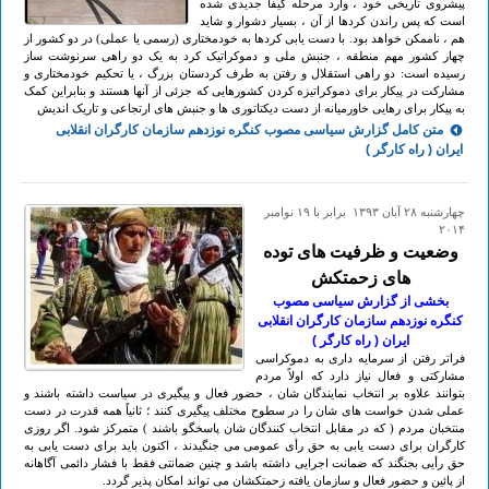
پیشروی تاریخی خود ، وارد مرحله کیفاً جدیدی شده
است که پس راندن کردها از آن ، بسیار دشوار و شاید
هم ، ناممکن خواهد بود. با دست یابی کردها به خودمختاری (رسمی یا عملی) در دو کشور از
چهار کشور مهم منطقه ، جنبش ملی و دموکراتیک کرد به یک دو راهی سرنوشت ساز
رسیده است: دو راهی استقلال و رفتن به طرف کردستان بزرگ ، یا تحکیم خودمختاری و
مشارکت در پیکار برای دموکراتیزه کردن کشورهایی که جزئی از آنها هستند و بنابراین کمک
به پیکار برای رهایی خاورمیانه از دست دیکتاتوری ها و جنبش های ارتجاعی و تاریک اندیش
متن کامل گزارش سیاسی مصوب کنگره نوزدهم سازمان کارگران انقلابی
ایران ( راه کارگر )
چهارشنبه ۲۸ آبان ۱۳۹۳ برابر با ۱۹ نوامبر
۲۰۱۴
وضعیت و ظرفیت های توده
های زحمتکش
بخشی از گزارش سیاسی مصوب
کنگره نوزدهم سازمان کارگران انقلابی
ایران ( راه کارگر )
فراتر رفتن از سرمایه داری به دموکراسی
مشارکتی و فعال نیاز دارد که اولاً مردم
بتوانند علاوه بر انتخاب نمایندگان شان ، حضور فعال و پیگیری در سیاست داشته باشند و
عملی شدن خواست های شان را در سطوح مختلف پیگیری کنند ؛ ثانیاً همه قدرت در دست
منتخبان مردم ( که در مقابل انتخاب کنندگان شان پاسخگو باشند ) متمرکز شود. اگر روزی
کارگران برای دست یابی به حق رأی عمومی می جنگیدند ، اکنون باید برای دست یابی به
حق رأیی بجنگند که ضمانت اجرایی داشته باشد و چنین ضمانتی فقط با فشار دائمی آگاهانه
از پائین و حضور فعال و سازمان یافته زحمتکشان می تواند امکان پذیر گردد.