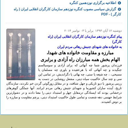
اطلاعیه برگزاری نوزدهمین کنگره
گزارش سیاسی مصوب کنگره نوزدهم سازمان کارگران انقلابی ایران ( راه
کارگر ) - PDF
دوشنبه ۱۲ آبان ۱۳۹۳ برابر با ۰۳ نوامبر ۲۰۱۴
پیام کنگره نوزدهم سازمان کارگران انقلابی ایران (راه
کارگر)
به خانواده های شهدای جنبش رهائی مردم ایران
مبارزه و مقاومت خانواده های شهدا،
الهام بخش همه مبارزان راه آزادی و برابری
فرزندان پرشور شما چه آنهائی که برای آزادی و سوسیالسم
جنگیدند و چه آنهائی که با هرعقیده و باوری چه مسلمان یا
مسیحی، ، چه شیعه یا سنی، چه بهائی یا دگراندیش، در تمامی این
سی و چند سال حاکمیت سیاه دینی، مشعل روشنایی در دست به
رزمی پرشور با دیو تاریکی و جهل شتافند، و در مقابل زورگوئی گردن خم نکردند، سازندگان
تاریخ، آینده سازان کشورما و شهدای جنبش رهائی مردم ایرانند. آنها جملگی گوهرهای
درخشانی بودند که ایستادگی درمقابل جهل و استبداد دینی را معنا دادند و در دشوارترین
شرایط جهنمی دهه شصت و تمامی طول حاکمیت استبداد دینی، پرچم مقاومت و مبارزه را
بر دوش کشیدند.