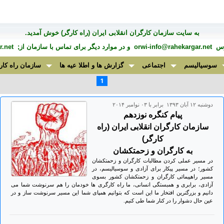
به سايت سازمان کارگران انقلابی ايران (راه کارگر) خوش آمديد.
درس
orwi-info@rahekargar.net
و در موارد ديگر برای تماس با سازمان از;
.net
سوسیالیسم
اجتماعی
گزارش ها و اطلا عیه ها
سازمان راه کار
1
دوشنبه ۱۲ آبان ۱۳۹۳ برابر با ۰۳ نوامبر ۲۰۱۴
پیام کنگره نوزدهم
سازمان کارگران انقلابی ایران (راه
کارگر)
به کارگران و زحمتکشان
در مسیر عملی کردن مطالبات کارگران و زحمتکشان
کشور؛ در مسیر پیکار برای آزادی و سوسیالیسم، در
مسیر راهپیمائی کارگران و زحمتکشان کشور بسوی
آزادی، برابری و همبستگی انسانی، ما راه کارگری ها خودمان را هم سرنوشت شما می
دانیم و بزرگترین افتخار ما این است که بتوانیم همپای شما این مسیر سرنوشت ساز و در
عین حال دشوار را در کنار شما طی کنیم.