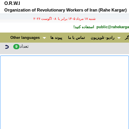
O.R.W.I
Organization of Revolutionary Workers of Iran (Rahe Kargar)
شنبه ۱۷ مرداد ۱۴۰۵ برابر با ۰۸ اگوست ۲۰۲۶
public@rahekargar
استفاده کنید!
گر
رادیو- تلویزیون
تماس با ما
پیوند ها
Other languages
تعداد
9