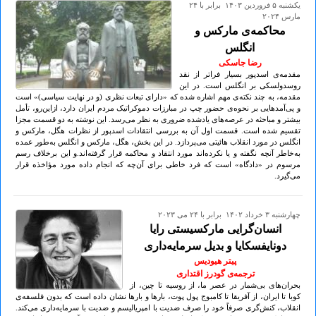
يكشنبه ۵ فروردين ۱۴۰۳ برابر با ۲۴
مارس ۲۰۲۴
محاکمه‌ی مارکس و
انگلس
رضا جاسکی
مقدمه‌ی اسدپور بسیار فراتر از نقد
روسدولسکی بر انگلس است. در این
مقدمه، به چند نکته‌ی مهم اشاره شده که «دارای تبعات نظری (و در نهایت سیاسی)» است
و پی‌آمدهایی بر نحوه‌ی حضور چپ در مبارزات دموکراتیک مردم ایران دارد، ازاین‌رو، تأمل
بیشتر و مباحثه در عرصه‌های یادشده ضروری به نظر می‌رسد. این نوشته به دو قسمت مجزا
تقسیم شده است. قسمت اول آن به بررسی انتقادات اسدپور از نظرات هگل، مارکس و
انگلس در مورد انقلاب هائیتی می‌پردازد. در این بخش، هگل، مارکس و انگلس به‌طور عمده
به‌خاطر آنچه نگفته و یا نکرده‌اند مورد انتقاد و محاکمه قرار گرفته‌اند.و این برخلاف رسم
مرسوم در «دادگاه» است که فرد خاطی برای آن‌چه که انجام داده مورد مؤاخذه قرار
می‌گیرد.
چهارشنبه ۳ خرداد ۱۴۰۲ برابر با ۲۴ می ۲۰۲۳
انسان‌گرایی مارکسیستی رایا
دونایفسکایا و بدیل سرمایه‌داری
پیتر هیودیس
ترجمه‌ی گودرز اقتداری
بحران‌های بی‌شمار در عصر ما، از روسیه تا چین، از
کوبا تا ایران، از آفریقا تا کامبوج پول پوت، بارها و بارها نشان داده است که بدون فلسفه‌ی
انقلاب، کنش‌گری صرفاً خود را صرف ضدیت با امپریالیسم و ضدیت با سرمایه‌داری می‌کند.