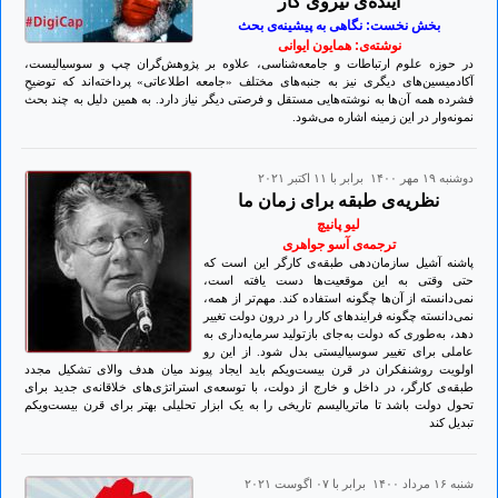
آینده‌ی نیروی کار
بخش نخست: نگاهی به پیشینه‌ی بحث
نوشته‌ی: همایون ایوانی
در حوزه علوم ارتباطات و جامعه‌شناسی، علاوه بر پژوهش‌گران چپ و سوسیالیست،
آکادمیسین‌های دیگری نیز به جنبه‌های مختلف «جامعه اطلاعاتی» پرداخته‌اند که توضیحِ
فشرده همه آن‌ها به نوشته‌هایی مستقل و فرصتی دیگر نیاز دارد. به همین دلیل به چند بحث
نمونه‌وار در این زمینه اشاره می‌شود.
دوشنبه ۱۹ مهر ۱۴۰۰ برابر با ۱۱ اکتبر ۲۰۲۱
نظریه‌ی طبقه برای زمان ما
لیو پانیچ
ترجمه‌ی آسو جواهری
پاشنه آشیل سازمان‌دهی طبقه‌ی کارگر این است که
حتی وقتی به این موقعیت‌ها دست یافته است،
نمی‌دانسته از آن‌ها چگونه استفاده کند. مهم‌تر از همه،
نمی‌دانسته چگونه فرایندهای کار را در درون دولت تغییر
دهد، به‌طوری که دولت به‌جای بازتولید سرمایه‌داری به
عاملی برای تغییر سوسیالیستی بدل شود. از این رو
اولویت روشنفکران در قرن بیست‌ویکم باید ایجاد پیوند میان هدف والای تشکیل مجدد
طبقه‌ی کارگر، در داخل و خارج از دولت، با توسعه‌ی استراتژی‌های خلاقانه‌ی جدید برای
تحول دولت باشد تا ماتریالیسم تاریخی را به یک ابزار تحلیلی بهتر برای قرن بیست‌ویکم
تبدیل کند
شنبه ۱۶ مرداد ۱۴۰۰ برابر با ۰۷ اگوست ۲۰۲۱