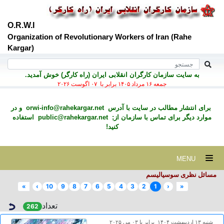
O.R.W.I
Organization of Revolutionary Workers of Iran (Rahe
Kargar)
به سايت سازمان کارگران انقلابی ايران (راه کارگر) خوش آمديد.
جمعه ۱۶ مرداد ۱۴۰۵ برابر با ۰۷ اگوست ۲۰۲۶
برای انتشار مطالب در سايت با آدرس
orwi-info@rahekargar.net
و در
موارد ديگر برای تماس با سازمان از;
public@rahekargar.net
استفاده
کنید!
MENU
مسائل نظری سوسیالیسم
»
›
10
9
8
7
6
5
4
3
2
1
‹
«
تعداد
262
شنبه ۱۳ ارديبهشت ۱۴۰۴ برابر با ۰۳ می ۲۰۲۵