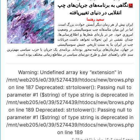
نگاهی به برنامه‌های جریان‌های چپ
انقلابی در دنیای تغییریافته
سعید رهنما
ایران بیش از هر زمان دیگر آبستن حوادث بزرگ‌ است.
اما در این میان متأسفانه چپ سوسیالیستی در وضعیتِ
امروزیِ خود، جز در پاره‌ای شعارها و اطلاع‌رسانی‌ها،
چندان نقشی در این تحولات نخواهد داشت.جریانات
چپ در ایران بنا به سنتِ تاریخیِ جنبش سوسیالیستی
در جهان، سازمان‌های برنامه-محور بوده‌اند. برنامه‌ی یک جریان یا حزب سیاسی مهم‌ترین
سندِ عام، راهنمای عمل و طرح دورنمای سیاسی در مقاطع زمانی مختلف بوده است.
Warning: Undefined array key "extension" in
/mnt/web205/e0/39/5274439/htdocs/new/brows.php
on line 187 Deprecated: strtolower(): Passing null to
parameter #1 ($string) of type string is deprecated in
/mnt/web205/e0/39/5274439/htdocs/new/brows.php
on line 189 Deprecated: strtolower(): Passing null to
parameter #1 ($string) of type string is deprecated in
/mnt/web205/e0/39/5274439/htdocs/new/brows.php
on line 189
جمعه ۳ اسفند ۱۴۰۳ برابر با ۲۱ فوريه ۲۰۲۵