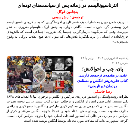
انترناسیونالیسم در زمانه‌ پس از سیاست‌های توده‌ای
بنجامین فوگل
ترجمه‌ی: آرش سیفی
با نزدیک شدن جهان به خطرات یک عصر تازه‌ی افراط‌گرایی که به شکل‌های ناسیونالیسم
قرن بیستمی گره خورده است، نگاهی دوباره به بینش اریک هابسبام ضروری به نظر
می‌رسد، وقتی که می‌گوید: «آرمان‌گرایی چه‌بسا یک ضرورت اجتماعی است که تلاش‌های
خارق‌العاده‌ی انسانی را برمی‌انگیزد؛ تلاش‌هایی که بدون آن‌ها هیچ انقلاب بزرگی به وقوع
نمی‌پیوندد.»
يكشنبه ۵ فروردين ۱۴۰۳ برابر با ۲۴
مارس ۲۰۲۴
پان، چپ و احوالاتش؛
نقدی بر مقدمه‌ی ترجمه‌ی فارسی
کتاب «فریدریش انگلس و مسئله‌ی
مردمان غیرتاریخی»
رضا جاسکی
نظرات روسدولسکی و اسدپور در‌باره‌ی مارکس و انگلس و برخورد آنها با انقلاب‌های ۱۸۴۸
یکی نیستند. اولی ضمن انتقاد از انگلس و برخلاف عنوان کتاب بیشتر در پی توجیه نظرات
انگلس است در حالی که دومی در پی محکوم کردن مارکس و انگلس با جمع کردن و ارائه‌ی
مدارک متفاوت است. روسدولسکی انتقاد خود را عمدتاً متوجه انگلس می‌کند و کم‌تر از
مارکس نام می‌برد، در حالی که اسدپور انتقادات اصلی خود را متوجه مارکس کرده است.
اگرچه اسدپور می‌داند که مقالات‌ مورد مجادله توسط انگلس نوشته شده است