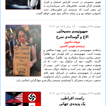
هوش مصنوعی در خدمت افزایش استثمار و کنترل
طبقه‌ی کارگر هستند. تناقض‌های ذاتی سرمایه‌داری به
این معنی است که عرضه‌ی این فناوری‌های جدید
نامتوازن خواهد بود و بر مبنای حداکثر سود تعیین خواهد گشت.
دوشنبه ۲۷ ارديبهشت ۱۴۰۰ برابر با ۱۷ می ۲۰۲۱
صهیونیسم مسیحایی
الاغ و گوساله‌ی سرخ
موشه ماخوور
ترجمه‌ی هومن کاسبی
رابطه‌ی صهیونیسم و یهودیت (دین یهود) متناقض و
پیچیده است. صهیونیسم در ایام اولیه‌ی خود ظاهراً
جنبش سیاسی سراپا سکولاری بود. ظاهراً. درواقعیت،
اگرچه «اگوی» ego آن سکولار بود، «اید» id آن
همواره مذهبی بوده است. در دوران اخیر، دومی از
گوشه‌ی نهان خود به‌در آمده و تمام‌قد جولان می‌دهد.
صورتی از صهیونیسم مذهبی در اسرائیل نفوذ یافته
است که در مقام یک جنبش سیاسی دارای ایدئولوژی
مذهبی، سرشت مشترکی با اونجلیسم مسیحی پیکارجو و جهادگرایی اسلامی دارد.
يكشنبه ۲۶ ارديبهشت ۱۴۰۰ برابر با ۱۶ می ۲۰۲۱
راست افراطی،
یک پدیده‌ی جهانی