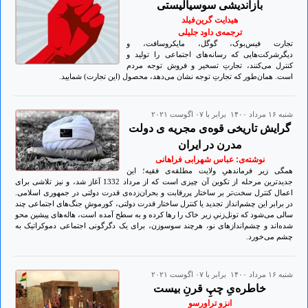
بازاندیشی سوسیالیستی
هیدایت گرین‌فیلد
ترجمه‌ی داود جلیلی
تجارت فیس‌بوک، گوگل، مایکروسافت، و
دیگرشرکت‌هایی که رسانه‌های اجتماعی را تولید و
کنترل می‌کنند، تجارتِ تسخیر و فروش توجه مردم
است. همان‌طور که تجارتِ توجه نشان می‌دهد، محصول (این تجارت) شمایید.
شنبه ۱۶ مرداد ۱۴۰۰ برابر با ۰۷ اگوست ۲۰۲۱
گرایش تاریخی قوه‌ی مجریه‎ ی دولت
مدرن در ایران
نوشته‌ی: عباس شهرابی فراهانی
همگی زیر فرماندهیِ ولایت مطلقه‌ی فقیه؛ این
جدیدترین مرحله از تکوین آن چیزی است که از مرداد 1332 آغاز شد، و نیز تلاشی برای
اعمال کنترل سخت‌تر بر ساختار پررقابت و بحران‌زده‌ی قدرت دولتی در جمهوری اسلامی.
در برابر این چشم‌انداز تجدید یا کنترل ساختار قدرت دولتی، کورموشِ جنگ‌های اجتماعی چند
سالی می‌شود که تونل‌زنیِ زیر خاک را رها کرده و به سطح آمده است، هاله‌های پیشین محو
شده‌اند و چشم‌اندازهای نو، هرچند سوسوزن، برای یک دگرگونی اجتماعی دموکراتیک به
چشم می‌خورد.
شنبه ۱۶ مرداد ۱۴۰۰ برابر با ۰۷ اگوست ۲۰۲۱
خاطره‌یِ چپِ قرنِ بیست
انزو تراورسو