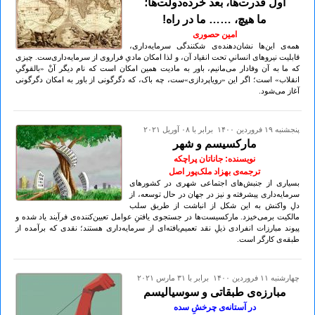
اول قدرت‌ها، بعد خُرده‌دولت‌ها؛
ما هیچ، …… ما در راه!
امین حصوری
همه‌ی این‌ها نشان‌دهنده‌ی شکنندگی سرمایه‌داری،
قابلیت نیروهای انسانیِ تحت انقیاد آن، و لذا امکان مادیِ فراروی از سرمایه‌داری‌ست. چیزی
که ما به آن وفادار می‌مانیم، باور به مادیت همین امکان است که نام دیگر آنْ «بالقوگیِ
انقلاب» است؛ اگر این «رویاپردازی»ست، چه باک، که دگرگونی از باور به امکان دگرگونی
آغاز می‌شود.
پنجشنبه ۱۹ فروردين ۱۴۰۰ برابر با ۰۸ آوريل ۲۰۲۱
مارکسیسم و شهر
نویسنده: جاناتان پراچکه
ترجمه‌ی بهزاد ملک‌پور اصل
بسیاری از جنبش‌های اجتماعی شهری در کشورهای
سرمایه‌داری پیشرفته و نیز در جهان در حال توسعه،‌ از
دلِ واکنش به این شکل از انباشت از طریق سلب
مالکیت برمی‌خیزد. مارکسیست‌ها در جستجوی یافتنِ عوامل تعیین‌کننده‌ی فرآیند یاد شده و
پیوند مبارزات انفرادی ذیلِ نقد تعمیم‌یافته‌‌ای از سرمایه‌داری هستند؛ نقدی که برآمده از
طبقه‌ی کارگر است.
چهارشنبه ۱۱ فروردين ۱۴۰۰ برابر با ۳۱ مارس ۲۰۲۱
مبارزه‌ی طبقاتی و سوسیالیسم
در آستانه‌ی چرخشِ سده