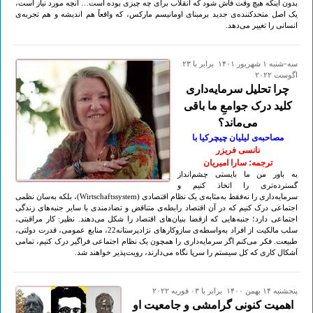
بدون اینکه هیچ وقت فاش شود که انقلاب برای چه چیزی بوده است… آنچه مورد نیاز است،
یک اصل متحدکننده‌ی جدید برمبنای اومانیسم مارکس، که واقعاً هم اندیشه و هم تجربه‌ی
انسانی را تغییر می‌دهد.
سه-شنبه ۱ شهريور ۱۴۰۱ برابر با ۲۳
اگوست ۲۰۲۲
چرا تحلیل سرمایه‌داری
کلید درک جوامعِ ما باقی
می‌ماند؟
مصاحبه‌ی لیلیان چیچرکیا با
نانسی فریزر
ترجمه: سارا امیریان
به باور من ما بایستی چشم‌انداز
گسترده‌تری را اتخاذ کنیم و
سرمایه‌داری را نه‌فقط به‌مثابه‌ی یک نظام اقتصادی (Wirtschaftssystem)، بلکه به‌سان نظمی
اجتماعی درک کنیم که در آن اقتصاد رابطه‌ی متناقض و تضادمندی با سایر جنبه‌های زندگی
اجتماعی دارد؛ جنبه‌هایی که ازقضا بنیان‌های اقتصاد را شکل می‌دهند. نظیر: کار مراقبتی،
سلب مالکیت از افراد به‌واسطه‌ی سازوکارهای نژادپرستانه22، منابع عمومی، قدرت دولتی،
طبیعت. فکر می‌کنم اگر سرمایه‌داری را همچون یک نظام اجتماعی فراگیر درک کنیم، تمامی
اَشکال کاری که کل سیستم را سرپا نگاه می‌دارند، رویت‌پذیر خواهند شد.
پنجشنبه ۱۴ بهمن ۱۴۰۰ برابر با ۰۳ فوريه ۲۰۲۲
اهمیت کنونی گرامشی و جامعیت او