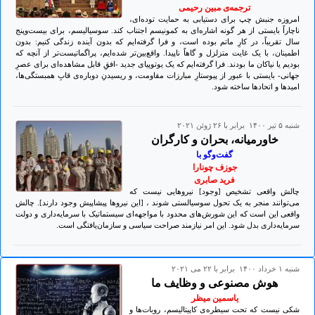
ترجمه‌ی مبین رحیمی
امروزه جنبش چپ برای دستیابی به حمایت توده‌ای،
ناچاراً بایستی از هر گونه اشاره‌ای به کمونیسم اجتناب کند. سوسیالیسم، برای بیست‌وپنج
سال تقریباً، در کارِ ماتم بوده است، و فرا گرفته‌ایم که بدون آینده زندگی کنیم: بدون
اطمینان، با یک غایت متزلزل و گاهاً ناپیدا. واقع‌بین‌تر شده‌ایم، پراگماتیست‌تر از آنچه که
بودیم یا نیاکان ‌ما بودند. فرا گرفته‌ایم که یک یوتوپیای جدید -افقِ قابل مشاهده‌ای برای عصرِ
جهانی- بایستی با عبور از پیوستارِ مبارزات مقاومت، و ریسیدنِ دوباره‌ی قابِ همبستگی‌ها،
امیدها و اتحادها ساخته شود.
شنبه ۵ تير ۱۴۰۰ برابر با ۲۶ ژوئن ۲۰۲۱
خاورمیانه، بحران و کارگران
گفت‌وگو با
جوزف چونارا
فرید صابری
چالش واقعی تشخیص [وجود] نیروهایی نیست که
می‌توانند منجر به یک تحول سوسیالستی شوند ، [این نیروها پیشاپیش وجود دارند]. چالش
واقعی این است که این شورش‌های محدود با مواجهه‌ای سیستماتیک با سرمایه‌داری و دولت
سرمایه‌داری بدل شود. این امر نیازمند صراحت سیاسی و سازمان‌یافتگی است.
شنبه ۱ خرداد ۱۴۰۰ برابر با ۲۲ می ۲۰۲۱
هوش مصنوعی و وظایف ما
یاسمین میظر
شکی نیست که تحت سیطره‌ی کاپیتالیسم، روبات‌ها و