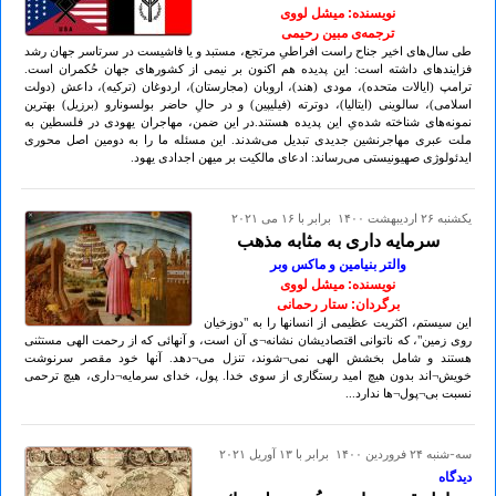
نویسنده: میشل لووی
ترجمه‌ی مبین رحیمی
طی سال‌های اخیر جناح راست افراطیِ مرتجع، مستبد و یا فاشیست در سرتاسر جهان رشد
فزاینده­ای داشته است: این پدیده هم اکنون بر نیمی از کشورهای جهان حُکمران است.
ترامپ (ایالات متحده)، مودی (هند)، اروبان (مجارستان)، اردوغان (ترکیه)، داعش (دولت
اسلامی)، سالوینی (ایتالیا)، دوترته (فیلیپین) و در حالِ حاضر بولسونارو (برزیل) بهترین
نمونه‌های شناخته شده‌یِ این پدیده هستند.در این ضمن، مهاجران یهودی در فلسطین به
ملت عبری مهاجرنشین جدیدی تبدیل می‌شدند. این مسئله ما را به دومین اصل محوری
ایدئولوژی صهیونیستی می‌رساند: ادعای مالکیت بر میهن اجدادی یهود.
يكشنبه ۲۶ ارديبهشت ۱۴۰۰ برابر با ۱۶ می ۲۰۲۱
سرمایه داری به مثابه مذهب
والتر بنیامین و ماکس وبر
نویسنده: میشل لووی
برگردان: ستار رحمانی
این سیستم، اکثریت عظیمی از انسانها را به "دوزخیان
روی زمین"، که ناتوانی اقتصادیشان نشانه¬ی آن است، و آنهائی که از رحمت الهی مستثنی
هستند و شامل بخشش الهی نمی¬شوند، تنزل می¬دهد. آنها خود مقصر سرنوشت
خویش¬اند بدون هیچ امید رستگاری از سوی خدا. پول، خدای سرمایه¬داری، هیچ ترحمی
نسبت بی¬پول¬ها ندارد...
سه-شنبه ۲۴ فروردين ۱۴۰۰ برابر با ۱۳ آوريل ۲۰۲۱
دیدگاه