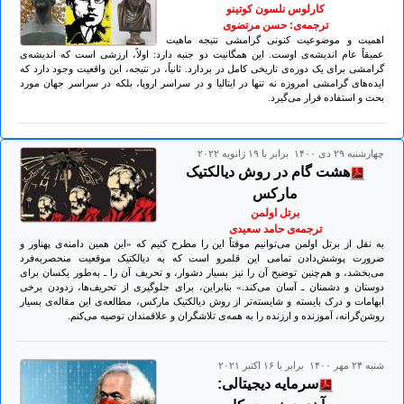
کارلوس نلسون کوتینو
ترجمه‌ی: حسن مرتضوی
اهمیت و موضوعیت کنونی گرامشی نتیجه ماهیت
عمیقاً عام اندیشه‌ی اوست. این همگانیت دو جنبه دارد: اولاً، ارزشی است که اندیشه‌ی
گرامشی برای یک دوره‌ی تاریخی کامل در بردارد. ثانیاً، در نتیجه، این واقعیت وجود دارد که
ایده‌های گرامشی امروزه نه تنها در ایتالیا و در سراسر اروپا، بلکه در سراسر جهان مورد
بحث و استفاده قرار می‌گیرد.
چهارشنبه ۲۹ دی ۱۴۰۰ برابر با ۱۹ ژانويه ۲۰۲۲
هشت گام در روش دیالکتیک
مارکس
برتل اولمن
ترجمه‌ی حامد سعیدی
به نقل از برتل اولمن می‌توانیم موقتاً این را مطرح کنیم که «این همین دامنه‌ی پهناور و
ضرورت‌ پوشش‌دادن تمامی این قلمرو است که به دیالکتیک موقعیت منحصربه‌فرد
می‌بخشد، و هم‌چنین توضیح آن را نیز بسیار دشوار، و تحریف آن را ـ به‌طور یکسان برای
دوستان و دشمنان ـ آسان می‌کند.» بنابراین، برای جلوگیری از تحریف‌ها، زدودن برخی
ابهامات و درک بایسته و شایسته‌تر از روش دیالکتیک مارکس، مطالعه‌ی این مقاله‌ی بسیار
روشن‌گرانه، آموزنده و ارزنده را به همه‌ی تلاشگران و علاقمندان توصیه می‌کنم.
شنبه ۲۴ مهر ۱۴۰۰ برابر با ۱۶ اکتبر ۲۰۲۱
سرمایه‌ دیجیتالی: