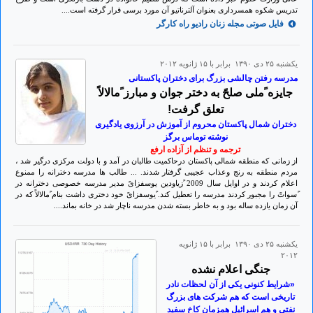
تدریس شکوه همسرداری بعنوان آلترناتیو آن مورد برسی‌ قرار گرفته است....
فایل صوتی مجله زنان رادیو راه کارگر
يكشنبه ۲۵ دی ۱۳۹۰ برابر با ۱۵ ژانويه ۲۰۱۲
مدرسه رفتن چالشی بزرگ برای دختران پاکستانی
جایزه ًملی صلحً به دختر جوان و مبارز ًمالالاً
تعلق گرفت!
دختران شمال پاکستان محروم از آموزش در آرزوی یادگیری
نوشته توماس برگز
ترجمه و تنظم از آزاده ارفع
از زمانی که منطقه شمالی پاکستان درحاکمیت طالبان در آمد و با دولت مرکزی درگیر شد ،
مردم منطقه به رنج وعذاب عجیبی گرفتار شدند. ... طالب ها مدرسه دخترانه را ممنوع
اعلام کردند و در اوایل سال 2009 ًزیاودین یوسفزایً مدیر مدرسه خصوصی دخترانه در
ًسواتً را مجبور کردند مدرسه را تعطیل کند. ًیوسفزایً خود دختری داشت بنام ًمالالاً که در
آن زمان یازده ساله بود و به خاطر بسته شدن مدرسه ناچار شد در خانه بماند....
يكشنبه ۲۵ دی ۱۳۹۰ برابر با ۱۵ ژانويه
۲۰۱۲
جنگی اعلام نشده
«شرايط کنونی يکی از آن لحظات نادر
تاريخی است که هم شرکت های بزرگ
نفتی و هم اسرائيل همزمان کاخ سفيد