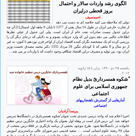
الگوی رشد واردات سالار و احتمال
بروز قحطی درایران
احمدسیف
دولی که ملاحظه می کنید خلاصه ای به دست می دهد
از تجارت خارجی ایران در طول 14 سال یعنی از 1377 تا پایان 9 ماهه اول امسال[1].آن چه
دراین جدول نیست صادرات نفت خام از ایران است. ولی این جدول از خیلی نظرها
اطلاعات جالبی می دهد.بدون این که وارد جزئیات بشوم و به دلایلی که درجای دیگر آن را
بررسی کرده ام یک مشخصه نگران کننده اقتصاد ایران از اواخر قرن نوزدهم تا کنون- به غیر
از دو سال و 8 ماهی که تا کودتای ننگین 28 مرداد 1332 دکتر محمد مصدق نخست وزیر
ایران بود- بین تولید و مصرف دراین اقتصاد شکافی وجود داشت که با واردات پر می شد....
يكشنبه ۲۵ دی ۱۳۹۰ برابر با ۱۵ ژانويه
۲۰۱۲
ًشکوه همسرداریً بدیل نظام
جمهوری اسلامی برای علوم
اجتماعی
آمارهایی از گسترش ناهنجاریهای
اجتماعی
پریسا آزادیان
اخیرا اعلام شد که واحد درسی‌ جدیدی تحت عنوان ًشکوه همسرداریً در دانشگاه‌ها تدریس
خواهد شد. این درس قرار است در وهله اول بعنوان یک واحد اختیاری جایگزین درس تنظیم
خانواده در دانشگاه‌ها شود. طرح موجود بخشی از برنامه بازنگری در ۵۵۵ درس منتخب از
ميان ۳۸ رشته علوم انسانی است. .... سعيد قديمی دبير شورای عالی برنامه‌ريزی آموزش
عالی وزارت علوم خبر داده است که درس تنظیم خانواده در دست بازنگری است و طرح