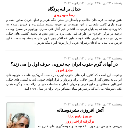
پنجشنبه ۲۲ دی ۱۳۹۰ برابر با ۱۲ ژانويه ۲۰۱۲
جدال بر لبه پرتگاه
رضا سپیدرودی
هنوز تهدیدات فرماندان نظامی و پاسدار در بستن تنگه هرمز و قطع جریان صدور نفت و
بهره داری کامل تبلیغاتی از این تهدیدات در جهت تشدید میلیتاریزم و فروش سلاح به
کشورهای منطقه به پایان نرسیده، انتشار خبر آغاز غنی سازی اورانیوم در سطح بیست
درصد در مرکز «فردو» در اطراف قم، نفتی تازه بر آتش تنش ها پاشید. کشتی های جنگی
مدرن دولت های غربی مانند کوسه هایی که انکار بوی خون شنیده باشند به سمت خلیج
فارس می آیند تا به ادعای رهبران غربی از باز بودن آبراه تنگه هرمز ...
پنجشنبه ۲۲ دی ۱۳۹۰ برابر با ۱۲ ژانويه ۲۰۱۲
در آبهای گرم جنوب ایران چه نیرویی حرف اول را می زند؟
صادق افروز
واقعیت این است که کنترل آب های جنوبی ایران در دست آمریکایی هاست .هواپیماهای
ایرانی به محض گذر از مرز خاکی ایران و پرواز بر فراز آبهای جنوبی باید به کشتی های جنگی
امریکایی مستقر در خلیج فارس و دریای عمان مشخصات خود را ارائه دهند و گرنه همان
بلایی سرشان می آید که بر سر هواپیمای مسافر بری ایران در سال ۱۳۶۷ آمد
پنجشنبه ۲۲ دی ۱۳۹۰ برابر با ۱۲ ژانويه ۲۰۱۲
آتش افروزی بشردوستانه
فریبرز رئیس دانا
برگرفته از اخبار روز
بررسی‏ های من در مورد اعلامیه‏ ها و موضع‏گیری‏ های خارج به