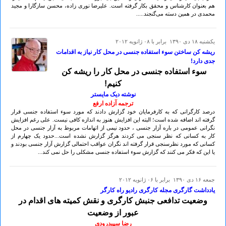
هم بعنوان کارشناس و محقق بکار گرفته است. علیرضا نوری زاده، محسن سازگارا و مجید
محمدی در همین دسته می‌‌گنجند.....
يكشنبه ۱۸ دی ۱۳۹۰ برابر با ۰۸ ژانويه ۲۰۱۲
ریشه کن ساختن سوء استفاده جنسی در محل کار نیاز به اقدامات
جدی دارد!
سوء استفاده جنسی در محل کار را ریشه کن
کنیم!
نوشته دیک مایستر
ترجمه آزاده ارفع
درصد کارگرانی که به کارفرمایان خود گزارش دادند که مورد سوء استفاده جنسی قرار
گرفته اند اضافه شده است؛ البته این افزایش هنوز به اندازه کافی نیست. علی رغم افزایش
نگرانی عمومی در باره آزار جنسی ، حدود نیمی از اتهامات مربوط به آزار جنسی در محل
کار به کسانی که نظر سنجی می کردند هرگز گزارش نشده است...حدود یک چهارم از
کسانی که مورد نظرسنجی قرار گرفته اند نگران عواقب احتمالی گزارش آزار جنسی بودند و
یا این که فکر می کنند که گزارش سوء استفاده جنسی مشکلی را حل نمی کند...
جمعه ۱۶ دی ۱۳۹۰ برابر با ۰۶ ژانويه ۲۰۱۲
یادداشت گارگری مجله کارگری رادیو راه کارگر
وضعیت تدافعی جنبش کارگری و نقش کمیته های اقدام در
عبور از وضعیت
رضا سپیدرودی