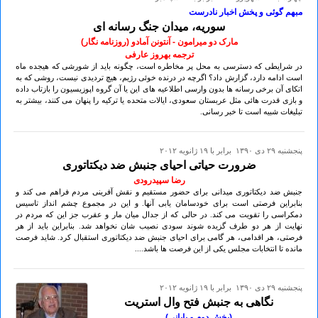
مبهم گوئی و پخش اخبار نادرست
سوریه، میدان جنگ رسانه ای
مارک دو میرامون - آنتونن آمادو (روزنامه نگار)
ترجمه بهروز عارفی
در شرایطی که دسترسی به محل پر مخاطره است، چگونه باید از شورشی که هیجده ماه
است ادامه دارد، گزارش داد؟ اگرچه در درنده خوئی رژیم، هیچ تردیدی نیست، روشی که به
اتکای آن برخی رسانه ها بدون وارسی اطلاعیه های این یا آن گروه اپوزیسیون را بازتاب داده
و بازی قدرت هائی مثل عربستان سعودی، ایالات متحده یا ترکیه را پنهان می کنند، بیشتر به
تبلیغات شبیه است تا خبر رسانی.
پنجشنبه ۲۹ دی ۱۳۹۰ برابر با ۱۹ ژانويه ۲۰۱۲
ضرورت حیاتی احیای جنبش ضد دیکتاتوری
رضا سپیدرودی
جنبش ضد دیکتاتوری میدانی برای حضور مستقیم و نقش آفرینی مردم فراهم می کند و
بنابراین فرصتی است برای خودسامان یابی آنها. و این در مجموع چشم انداز تاسیس
دمکراسی را تقویت می کند. در حالی که از جدال میان مار و عقرب جز این که مردم در
نهایت از هر دو طرف گزیده شوند سودی نصیب شان نخواهد شد. بنابراین باید از هر
فرصتی، هر اقدامی، هر گامی برای احیای جنبش ضد دیکتاتوری استقبال کرد. شاید فرصت
مانده تا انتخابات مجلس یکی از این فرصت ها باشد....
پنجشنبه ۲۹ دی ۱۳۹۰ برابر با ۱۹ ژانويه ۲۰۱۲
نگاهی به جنبش فتح وال استریت
(بخش دوم و پایانی)