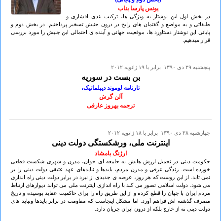
یونس پارسا بناب
در بخش اول این نوشتار به ویژگی ها، ترکیب بندی اقشاری و
طبقاتی و به مواضع و گفتمان های رایج در درون جنیش تسخیر پرداختیم. در بخش دوم و
پایانی این نوشتار دستاورد ها، موقعیت جهانی و آینده ی احتمالی این جنبش را مورد بررسی
قرار میدهیم.
پنجشنبه ۲۹ دی ۱۳۹۰ برابر با ۱۹ ژانويه ۲۰۱۲
بن بست در سوریه
تارنامه لوموند دیپلماتیک،
آلن گرش
ترجمه بهروز عارفی
چهارشنبه ۲۸ دی ۱۳۹۰ برابر با ۱۸ ژانويه ۲۰۱۲
اینترنت ملی، ورشکستگی دولت دینی
ارژنگ بامشاد
حکومت دینی در تحمیل ارزش هایش به جامعه ای جوان، مدرن و شهری شکست قطعی
خورده است. زندگی عرفی و مدرن مردم، بایدها و نبایدهای عهد عتیقی دولت دینی را بر
نمی تابد. از این روست که هر روز، عرصه ی جدیدی از نبرد در برابر دولت دینی راه اندازی
می شود. دولت اسلامی تصور می کند با راه اندازی اینترنت ملی می تواند دیوارهای ارتباط
مردم ایران با جهان را قطع کرده و از این طریق راه را برای حاکمیت عقاید پوسیده و تاریخ
مصرف گذشته اش فراهم آورد. اما مشکل اینجاست که مقاومت در برابر بایدها ونباید های
دولت دینی نه از خارج بلکه از درون ایران جریان دارد.