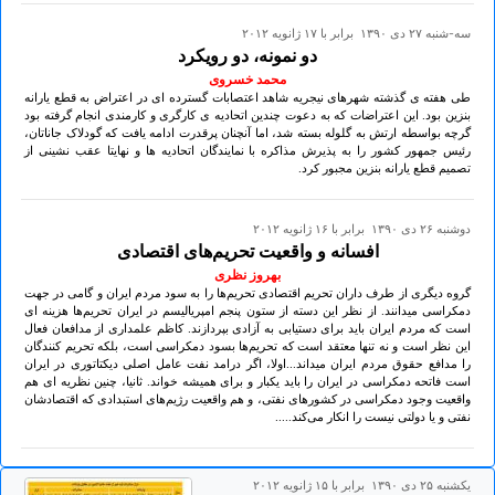
سه-شنبه ۲۷ دی ۱۳۹۰ برابر با ۱۷ ژانويه ۲۰۱۲
دو نمونه، دو رویکرد
محمد خسروی
طی هفته ی گذشته شهرهای نیجریه شاهد اعتصابات گسترده ای در اعتراض به قطع یارانه
بنزین بود. این اعتراضات که به دعوت چندین اتحادیه ی کارگری و کارمندی انجام گرفته بود
گرچه بواسطه ارتش به گلوله بسته شد، اما آنچنان پرقدرت ادامه یافت که گودلاک جاناتان،
رئیس جمهور کشور را به پذیرش مذاکره با نمایندگان اتحادیه ها و نهایتا عقب نشینی از
تصمیم قطع یارانه بنزین مجبور کرد.
دوشنبه ۲۶ دی ۱۳۹۰ برابر با ۱۶ ژانويه ۲۰۱۲
افسانه و واقعیت تحریم‌های اقتصادی
بهروز نظری
گروه دیگری از طرف داران تحریم اقتصادی تحریم‌ها را به سود مردم ایران و گامی‌ در جهت
دمکراسی میدانند. از نظر این دسته از ستون پنجم امپریالیسم در ایران تحریم‌ها هزینه ای
است که مردم ایران باید برای دستیابی به آزادی بپردازند. کاظم علمداری از مدافعان فعال
این نظر است و نه تنها معتقد است که تحریم‌ها بسود دمکراسی است، بلکه تحریم کنندگان
را مدافع حقوق مردم ایران میداند...اولا، اگر درامد نفت عامل اصلی‌ دیکتاتوری در ایران
است فاتحه دمکراسی در ایران را باید یکبار و برای همیشه خواند. ثانیا، چنین نظریه ای‌ هم
واقعیت وجود دمکراسی در کشور‌های نفتی‌، و هم واقعیت رژیم‌های استبدادی که اقتصادشان
نفتی‌ و یا دولتی نیست را انکار می‌کند.....
يكشنبه ۲۵ دی ۱۳۹۰ برابر با ۱۵ ژانويه ۲۰۱۲