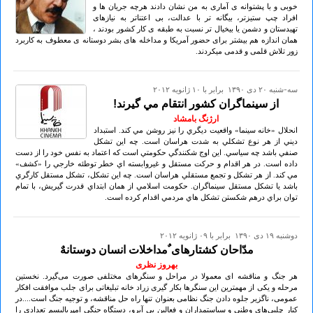
خوبی و با پشتوانه‏ ی آماری به من نشان دادند هرچه جریان ها و
افراد چپ ستیزتر، بیگانه‏ تر با عدالت، بی‏ اعتناتر به نیازهای
تهیدستان و دشمن یا بی‏خیال تر نسبت به طبقه‏ ی کار کشور بودند ،
همان اندازه هم بیشتر برای حضور آمریکا و مداخله‏ های بشر دوستانه‏ ی معطوف به کاربرد
زور تلاش قلمی و قدمی می‏کردند.
سه-شنبه ۲۰ دی ۱۳۹۰ برابر با ۱۰ ژانويه ۲۰۱۲
از سينماگران کشور انتقام مي گيرند!
ارژنگ بامشاد
انحلال «خانه سينما» واقعيت ديگري را نيز روشن مي کند. استبداد
ديني از هر نوع تشکلي به شدت هراسان است. چه اين تشکل
صنفي باشد چه سياسي. اين اوج شکنندگي حکومتي است که اعتماد به نفس خود را از دست
داده است. در هر اقدام و حرکت مستقل و غيروابسته اي خطر توطئه خارجي را «کشف»
مي کند. از هر تشکل و تجمع مستقلي هراسان است. چه اين تشکل، تشکل مستقل کارگري
باشد يا تشکل مستقل سينماگران. حکومت اسلامي از همان ابتداي قدرت گيريش، با تمام
توان براي درهم شکستن تشکل هاي مردمي اقدام کرده است.
دوشنبه ۱۹ دی ۱۳۹۰ برابر با ۰۹ ژانويه ۲۰۱۲
مدّاحان کشتار‌های ٌمداخلات انسان دوستانهٌ
بهروز نظری
هر جنگ و مناقشه ای‌ معمولا در مراحل و سنگر‌های مختلفی‌ صورت می‌گیرد. نخستین
مرحله و یکی‌ از مهمترین این سنگرها بکار گیری زراد خانه تبلیغاتی برای جلب موافقت افکار
عمومی، ناگزیر جلوه دادن جنگ نظامی بعنوان تنها راه حل مناقشه، و توجیه جنگ است....در
کنار چلبی‌های وطنی و سیاستمداران و فعالین بی‌ آبرو، دستگاه جنگی امپریالیسم تعدادی را