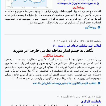
را به سوی حمله به ايران هل ميدهند»
روشنگری.
اقدامات و اظهارات تحريک آميز مقامات رژيم- از قبيل تهديد به بستن تنگه هرمز يا حمله به
سفارت انگليس در شرايطی صورت ميگيرد که حساسيت آن را ميتوان با وضعيت آغاز حمله
آمريکا به عراق - که قرار بود با حمله به ايران «تکميل» شود - مقايسه کرد. حساسيت
اوضاع به حدی است که بسياری در غرب وقوع جنگ را حتمی ميدانند
روشنگری
يكشنبه ۲۵ دی ۱۳۹۰ برابر با ۱۵ ژانويه ۲۰۱۲
انقلاب علیه دیکتاتوری های غیر وابسته - ۱۱
نگاهی به چشم انداز مداخله نظامی خارجی در سوریه
محمدضا شالگونی
رژیم اسد در تمام چهار دهۀ گذشته از نظر امریکا حکومتی نامطلوب بوده است. برخلاف
قذافی که در پنج - شش سال آخر تلاش می کرد به نحوی با غرب کنار بیاید ، اسد ها هیچ
وقت سرراست به طرف امریکا نچرخیده اند. بعلاوه این رژیم تنها حکومت عربی خط مقدم
رویارویی با اسرائیل است که هرگز نخواسته ( یا نتوانسته ) با آن کنار بیاید و تقریباً با همه
دشمنان اسرائیل دوستی داشته است. اکنون که چنین رژیمی با بزرگ ترین چالش دوران
موجودیت اش روبرو شده ، آیا امریکا برای سرنگونی آن وارد میدان نخواهد شد؟ .....
انقلاب علیه دیکتاتوری های غیر وابسته، بخش اول تا دهم
شنبه ۲۴ دی ۱۳۹۰ برابر با ۱۴ ژانويه ۲۰۱۲
یادداشت کارگری