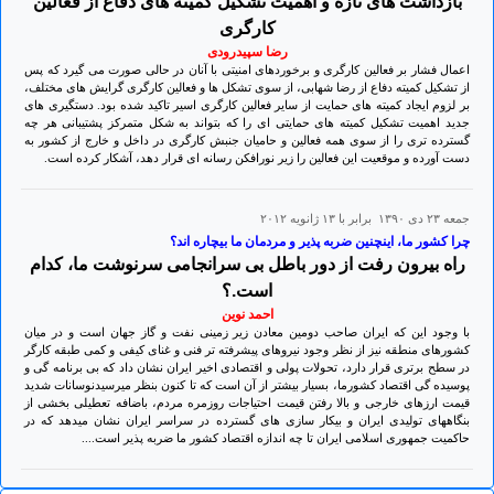
بازداشت های تازه و اهمیت تشکیل کمیته های دفاع از فعالین
کارگری
رضا سپیدرودی
اعمال فشار بر فعالین کارگری و برخوردهای امنیتی با آنان در حالی صورت می گیرد که پس
از تشکیل کمیته دفاع از رضا شهابی، از سوی تشکل ها و فعالین کارگری گرایش های مختلف،
بر لزوم ایجاد کمیته های حمایت از سایر فعالین کارگری اسیر تاکید شده بود. دستگیری های
جدید اهمیت تشکیل کمیته های حمایتی ای را که بتواند به شکل متمرکز پشتیبانی هر چه
گسترده تری را از سوی همه فعالین و حامیان جنبش کارگری در داخل و خارج از کشور به
دست آورده و موقعیت این فعالین را زیر نورافکن رسانه ای قرار دهد، آشکار کرده است.
جمعه ۲۳ دی ۱۳۹۰ برابر با ۱۳ ژانويه ۲۰۱۲
چرا کشور ما، اینچنین ضربه پذیر و مردمان ما بیچاره اند؟
راه بیرون رفت از دور باطل بی سرانجامی سرنوشت ما، کدام
است.؟
احمد نوین
با وجود این که ایران صاحب دومین معادن زیر زمینی نفت و گاز جهان است و در میان
کشورهای منطقه نیز از نظر وجود نیروهای پیشرفته تر فنی و غنای کیفی و کمی طبقه کارگر
در سطح برتری قرار دارد، تحولات پولی و اقتصادی اخیر ایران نشان داد که بی برنامه گی و
پوسیده گی اقتصاد کشورما، بسیار بیشتر از آن است که تا کنون بنظر میرسیدنوسانات شدید
قیمت ارزهای خارجی و بالا رفتن قیمت احتیاجات روزمره مردم، باضافه تعطیلی بخشی از
بنگاههای تولیدی ایران و بیکار سازی های گسترده در سراسر ایران نشان میدهد که در
حاکمیت جمهوری اسلامی ایران تا چه اندازه اقتصاد کشور ما ضربه پذیر است....