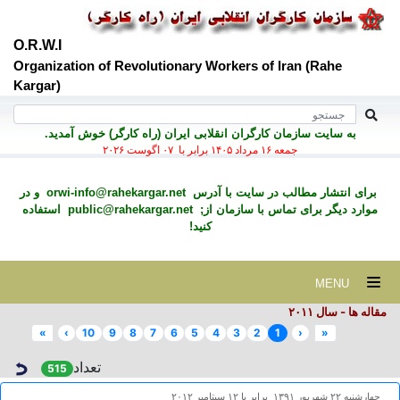
O.R.W.I
Organization of Revolutionary Workers of Iran (Rahe
Kargar)
به سايت سازمان کارگران انقلابی ايران (راه کارگر) خوش آمديد.
جمعه ۱۶ مرداد ۱۴۰۵ برابر با ۰۷ اگوست ۲۰۲۶
برای انتشار مطالب در سايت با آدرس
orwi-info@rahekargar.net
و در
موارد ديگر برای تماس با سازمان از;
public@rahekargar.net
استفاده
کنید!
MENU
مقاله ها - سال ۲٠۱۱
»
›
10
9
8
7
6
5
4
3
2
1
‹
«
تعداد
515
چهارشنبه ۲۲ شهريور ۱۳۹۱ برابر با ۱۲ سپتامبر ۲۰۱۲