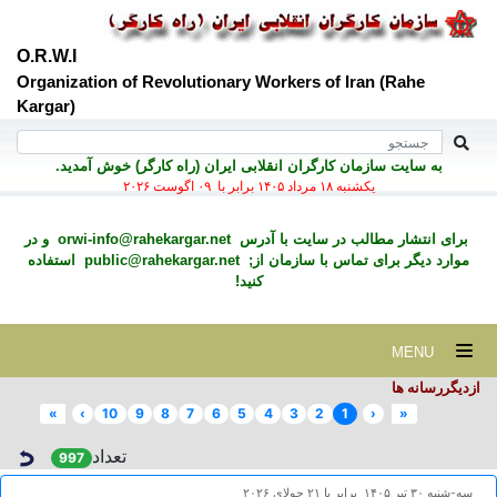
O.R.W.I
Organization of Revolutionary Workers of Iran (Rahe
Kargar)
به سايت سازمان کارگران انقلابی ايران (راه کارگر) خوش آمديد.
يكشنبه ۱۸ مرداد ۱۴۰۵ برابر با ۰۹ اگوست ۲۰۲۶
برای انتشار مطالب در سايت با آدرس
orwi-info@rahekargar.net
و در
موارد ديگر برای تماس با سازمان از;
public@rahekargar.net
استفاده
کنید!
MENU
ازدیگررسانه ها
»
›
10
9
8
7
6
5
4
3
2
1
‹
«
تعداد
997
سه-شنبه ۳۰ تير ۱۴۰۵ برابر با ۲۱ جولای ۲۰۲۶