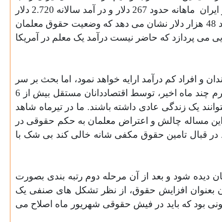
ماهانه حدود 267 دلار و در آمد سالانه 2.720 دلار
خواهد شد و این عدد در کنار درآمد میانگین سالانه یک معلم آمریکایی با 55 هزار دلار و یک معلم در عربستان با حدود 48 هزار دلار نشان می دهد که وضعیت حقوق معلمان
ی می پردازد که حاضر نیست درآمد یک معلم در آمریکا
ن و افراد کم درآمد ارایه خواهد نمود
،
اما بحث بر سر
کمیت و کیفیت این حمایت هاست. با توجه به اینکه خط فقر در ایران برای سال 97، پیش از افزایش نرخ دلار و تورم چند ماه اخیر، توسط اقتصاددانان مستقل بیش از 6
معلمان باید به 6 میلیون تومان در ماه برسد که بتوانند یک زندگی عادی داشته باشند. ما در تیرماه شاهد
ه این مساله چالش و اعتراض معلمان به حکم حقوقی در
خود در قبال تامین حقوق مکفی شانه خالی کند بی شک با
ر سال ثابت بماند باید افزایش حقوق در فیش های حقوقی مهرماه تا 6 میلیون تومان دیده شود و بعد از آن مرحله دوم رتبه بندی بصورت
 آن بعنوان افزایش حقوق، از نظر تشکل های صنفی یک
ی بود که باید در فیش حقوقی شهریور ماه اصلاح می