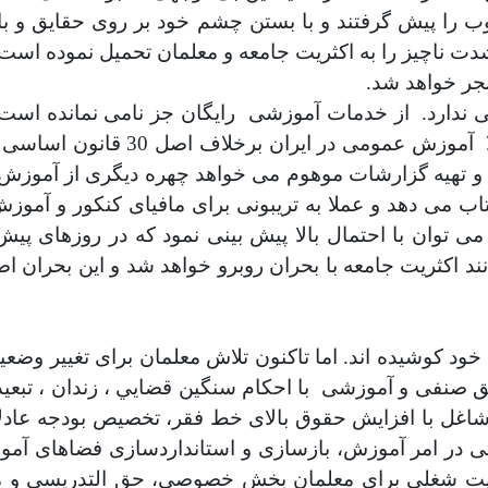
ب را پیش گرفتند و با بستن چشم خود بر روی حقایق و ب
دت ناچیز را به اکثریت جامعه و معلمان تحمیل نموده است
نجر خواهد شد.
 ندارد.
از خدمات آموزشى
رایگان جز نامی نمانده است.
آموزش عمومی در ایران 
 تهیه گزارشات موهوم می خواهد چهره دیگری از آموزش 
ب می دهد و عملا به تریبونی برای مافیای کنکور و آموزش
توان با احتمال بالا پیش بینی نمود که در روزهای پیش
د اکثریت جامعه با بحران روبرو خواهد شد و این بحران اص
خود کوشیده اند
.
اما تاکنون تلاش معلمان براى تغيير وض
حق صنفی و آموزشی
با احكام سنگين قضايي ، زندان ، تبع
اغل با افزایش حقوق بالای خط فقر، تخصیص بودجه عادلا
ی در امر آموزش، بازسازی و استانداردسازی فضاهاى آم
ت شغلی برای معلمان بخش خصوصی، حق التدریسی و مربی