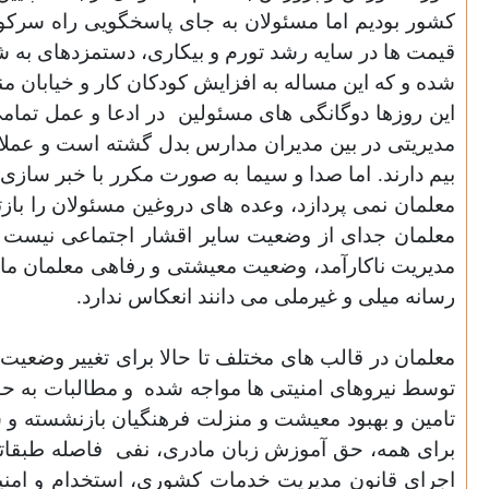
کشور بودیم اما مسئولان به جای پاسخگویی راه سرکو
قیمت ها در سایه رشد تورم و بیکاری، دستمزدهای به ش
شده و که این مساله به افزایش كودكان كار و خيابان م
این روزها دوگانگی هاى مسئولین
در ادعا و عمل تمامى
مديريتى در بین مدیران مدارس بدل گشته است و عملا
بیم دارند. اما صدا و سیما ب
ه
صورت مکرر با خبر سازی و
معلمان نمی پردازد
،
وعده های دروغین مسئولان را بازتا
معلمان جدای از وضعیت سایر اقشار اجتماعی نیست می 
مدیریت ناکارآمد، وضعیت معیشتی و رفاهی معلمان مانن
رسانه میلی و غیرملی می دانند انعکاس ندارد.
معلمان در قالب های مختلف تا حالا برای تغییر وضعیت 
توسط نیروهای امنيتى ها مواجه شده
و مطالبات به 
تامین
و
بهبود معيشت و منزلت فرهنگیان بازنشسته و ش
برای همه، حق آموزش زبان مادری، نفی
فاصله طبقات
اجرای قانون مدیریت خدمات کشوری، استخدام و امنی