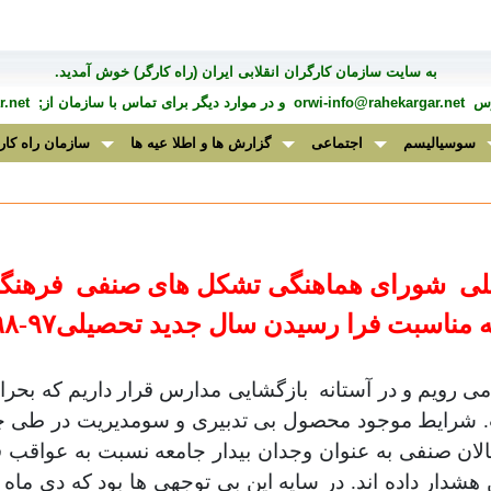
به سايت سازمان کارگران انقلابی ايران (راه کارگر) خوش آمديد.
درس
orwi-info@rahekargar.net
و در موارد ديگر برای تماس با سازمان از;
.net
سوسیالیسم
اجتماعی
گزارش ها و اطلا عیه ها
سازمان راه کار
یلی
شوراى
هماهنگی
تشکل
های
صنفى
فرهنگي
ه مناسبت فرا رسیدن سال جدید تحصیلی٩٧-٩٨
ى رويم و در آستانه
بازگشایی مدارس قرار داریم كه بحرا
ت. شرایط موجود محصول بی تدبیری و سومدیریت در طی چ
الان صنفی به عنوان وجدان بیدار جامعه نسبت به عواقب 