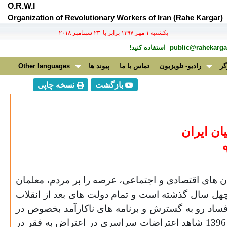
O.R.W.I
Organization of Revolutionary Workers of Iran (Rahe Kargar)
يكشنبه ۱ مهر ۱۳۹۷ برابر با ۲۳ سپتامبر ۲۰۱۸
public@rahekargar
استفاده کنید!
گر
رادیو- تلویزیون
تماس با ما
پیوند ها
Other languages
بازگشت
نسخه چاپی
ان
ایران
ن های اقتصادى و اجتماعی، عرصه را بر مردم، معلمان
هل سال گذشته است و تمام دولت های بعد از انقلاب
فساد رو به گسترش و برنامه های ناکارآمد بخصوص در
حوزه آموزش و پرورش به تمام مسئولان از بالا تا پایین هشدار داده اند. در سایه این بی توجهی ها بود که دی ماه 1396 شاهد اعتراضات سراسری در اعتراض به فقر در